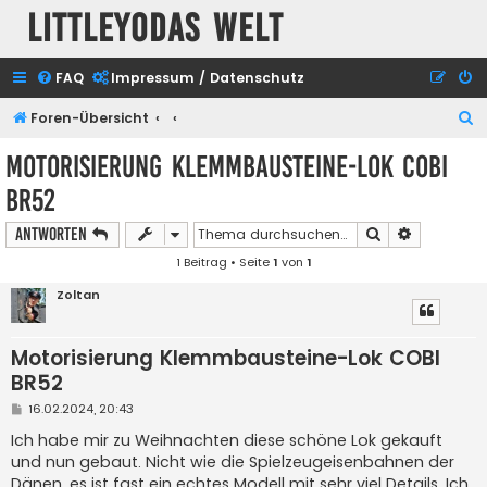
Littleyodas Welt
FAQ
Impressum / Datenschutz
S
Foren-Übersicht
u
Motorisierung Klemmbausteine-Lok COBI
c
BR52
h
e
Suche
Erweiterte
Antworten
1 Beitrag • Seite
1
von
1
Zoltan
Motorisierung Klemmbausteine-Lok COBI
BR52
B
16.02.2024, 20:43
e
i
Ich habe mir zu Weihnachten diese schöne Lok gekauft
t
und nun gebaut. Nicht wie die Spielzeugeisenbahnen der
r
a
Dänen, es ist fast ein echtes Modell mit sehr viel Details. Ich