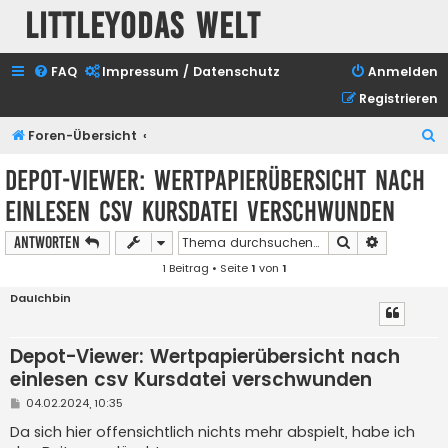
Littleyodas Welt
FAQ
Impressum / Datenschutz
Anmelden
Registrieren
S
Foren-Übersicht
u
Depot-Viewer: Wertpapierübersicht nach
c
einlesen csv Kursdatei verschwunden
h
e
Suche
Erweiterte
Antworten
1 Beitrag • Seite
1
von
1
DauIchbin
Depot-Viewer: Wertpapierübersicht nach
einlesen csv Kursdatei verschwunden
B
04.02.2024, 10:35
e
i
Da sich hier offensichtlich nichts mehr abspielt, habe ich
t