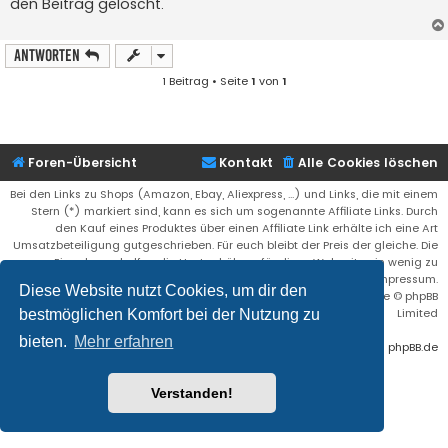
den Beitrag gelöscht.
r
a
g
Antworten
1 Beitrag • Seite
1
von
1
Foren-Übersicht
Kontakt
Alle Cookies löschen
Bei den Links zu Shops (Amazon, Ebay, Aliexpress, ...) und Links, die mit einem
Stern (*) markiert sind, kann es sich um sogenannte Affiliate Links. Durch
den Kauf eines Produktes über einen Affiliate Link erhälte ich eine Art
Umsatzbeteiligung gutgeschrieben. Für euch bleibt der Preis der gleiche. Die
Einnahmen helfen die Hostgebühren für diese Webseite ein wenig zu
reduzieren. Siehe auch das Impressum.
Diese Website nutzt Cookies, um dir den
Flat Style by
Ian Bradley
• Powered by
phpBB
® Forum Software © phpBB
Limited
bestmöglichen Komfort bei der Nutzung zu
bieten.
Mehr erfahren
Deutsche Übersetzung durch
phpBB.de
Verstanden!