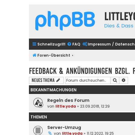
Little
Dies & Dass 
Schnellzugriff
FAQ
Impressum / Datensch
Foren-Übersicht
Feedback & Ankündigungen bzgl. 
Suche
Erwe
Neues Thema
BEKANNTMACHUNGEN
Regeln des Forum
von
little.yoda
» 23.09.2018, 12:29
THEMEN
Server-Umzug
von
little.yoda
» 11.12.2022, 19:25