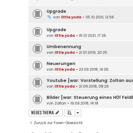
Upgrade
von
little.yoda
» 05.10.2021, 12:56
Upgrade
von
little.yoda
» 15.01.2021, 17:26
Umbenennung
von
little.yoda
» 21.01.2019, 20:25
Neuerungen
von
little.yoda
» 23.09.2018, 14:05
Youtube [war: Vorstellung: Zoltan au
von
little.yoda
» 21.09.2018, 08:29
Bilder [war: Steuerung eines H0f Fel
von
Zoltan
» 19.09.2018, 14:18
Neues Thema
Zurück zur Foren-Übersicht