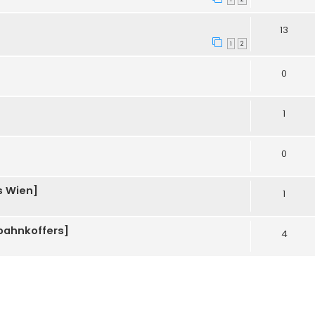
13
1
2
0
1
0
s Wien]
1
dbahnkoffers]
4