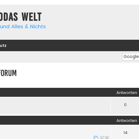
yodas Welt
und Alles & Nichts
utz
Forum
iterte Suche
Antworten
0
Antworten
14
1
2