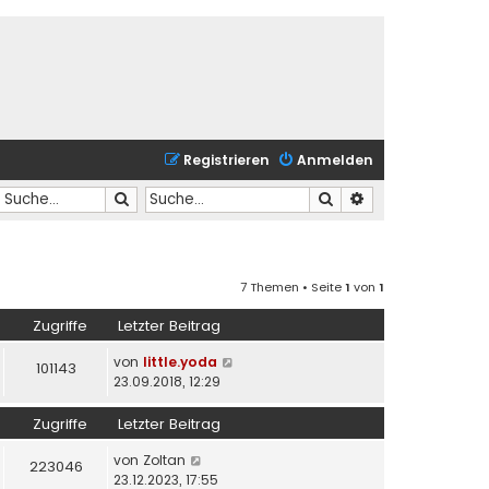
Registrieren
Anmelden
Suche
Suche
Erweiterte Suche
7 Themen • Seite
1
von
1
Zugriffe
Letzter Beitrag
von
little.yoda
101143
23.09.2018, 12:29
Zugriffe
Letzter Beitrag
von
Zoltan
223046
23.12.2023, 17:55