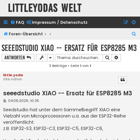
Littleyodas Welt
FAQ
Impressum / Datenschutz
S
Foren-Übersicht
u
seeedstudio XIAO -- Ersatz für ESP8285 M3
c
Suche
Erweiterte
Antworten
h
3 Beiträge • Seite
1
von
1
e
little.yoda
Site Admin
seeedstudio XIAO -- Ersatz für ESP8285 M3
B
04.06.2026, 10:35
e
i
Seedstudio hat unter dem Sammelbegriff XIAO eine
t
Vielzahl von Microprozessoren u.a. aus der ESP32-Reihe
r
a
veröffentlicht.
g
z.B. ESP32-S3, ESP32-C3, ESP32-C5, ESP32-C6,