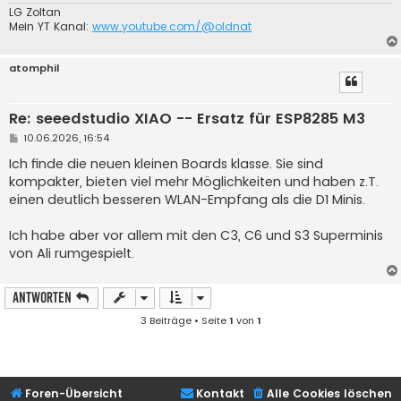
LG Zoltan
Mein YT Kanal:
www.youtube.com/@oldnat
atomphil
Re: seeedstudio XIAO -- Ersatz für ESP8285 M3
B
10.06.2026, 16:54
e
i
Ich finde die neuen kleinen Boards klasse. Sie sind
t
kompakter, bieten viel mehr Möglichkeiten und haben z.T.
r
a
einen deutlich besseren WLAN-Empfang als die D1 Minis.
g
Ich habe aber vor allem mit den C3, C6 und S3 Superminis
von Ali rumgespielt.
Antworten
3 Beiträge • Seite
1
von
1
Foren-Übersicht
Kontakt
Alle Cookies löschen