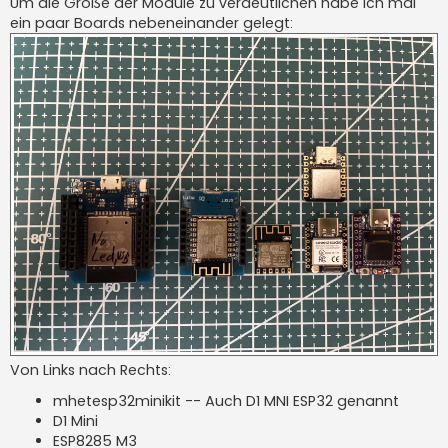
Um die Größe der Module zu verdeutlichen habe ich mal
ein paar Boards nebeneinander gelegt:
Von Links nach Rechts:
mhetesp32minikit -- Auch D1 MNI ESP32 genannt
D1 Mini
ESP8285 M3