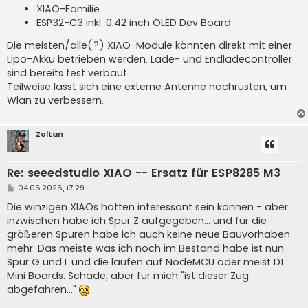
XIAO-Familie
ESP32-C3 inkl. 0.42 inch OLED Dev Board
Die meisten/alle(?) XIAO-Module könnten direkt mit einer
Lipo-Akku betrieben werden. Lade- und Endladecontroller
sind bereits fest verbaut.
Teilweise lässt sich eine externe Antenne nachrüsten, um
Wlan zu verbessern.
Zoltan
Re: seeedstudio XIAO -- Ersatz für ESP8285 M3
B
04.06.2026, 17:29
e
i
Die winzigen XIAOs hätten interessant sein können - aber
t
inzwischen habe ich Spur Z aufgegeben... und für die
r
a
größeren Spuren habe ich auch keine neue Bauvorhaben
g
mehr. Das meiste was ich noch im Bestand habe ist nun
Spur G und L und die laufen auf NodeMCU oder meist D1
Mini Boards. Schade, aber für mich "ist dieser Zug
abgefahren..."