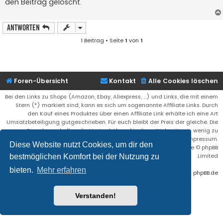
den Beitrag gelöscht.
r
a
g
Antworten
1 Beitrag • Seite
1
von
1
Foren-Übersicht
Kontakt
Alle Cookies löschen
Bei den Links zu Shops (Amazon, Ebay, Aliexpress, ...) und Links, die mit einem
Stern (*) markiert sind, kann es sich um sogenannte Affiliate Links. Durch
den Kauf eines Produktes über einen Affiliate Link erhälte ich eine Art
Umsatzbeteiligung gutgeschrieben. Für euch bleibt der Preis der gleiche. Die
Einnahmen helfen die Hostgebühren für diese Webseite ein wenig zu
reduzieren. Siehe auch das Impressum.
Diese Website nutzt Cookies, um dir den
Flat Style by
Ian Bradley
• Powered by
phpBB
® Forum Software © phpBB
Limited
bestmöglichen Komfort bei der Nutzung zu
bieten.
Mehr erfahren
Deutsche Übersetzung durch
phpBB.de
Verstanden!