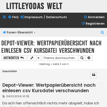
Littleyodas Welt
FAQ
Impressum / Datenschutz
Anmelden
Registrieren
S
Foren-Übersicht
u
Depot-Viewer: Wertpapierübersicht nach
c
einlesen csv Kursdatei verschwunden
h
e
Suche
Erweiterte
Antworten
1 Beitrag • Seite
1
von
1
DauIchbin
Depot-Viewer: Wertpapierübersicht nach
einlesen csv Kursdatei verschwunden
B
04.02.2024, 10:35
e
i
Da sich hier offensichtlich nichts mehr abspielt, habe ich
t