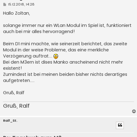
B
15.12.2018, 14:28
e
i
Hallo Zoltan,
t
r
a
solange immer nur ein WLan Modul im Spiel ist, funktioniert
g
auch bei mir alles hervorragend!
Beim D1 mini machte, wie seinerzeit berichtet, das zweite
Modul in der weise Probleme, das eine merkliche
Verzögerung auftrat....
Bei den M3ern ist dises Manko anscheinend nicht mehr
existent!
Zumindest ist bei meinen beiden bisher nichts derartiges
aufgetreten.....
Gruß, Ralf
Gruß, Ralf
Ralf_St.