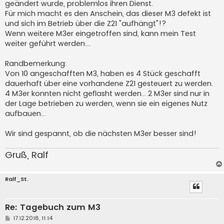
geändert wurde, problemlos ihren Dienst.
Für mich macht es den Anschein, das dieser M3 defekt ist
und sich im Betrieb über die Z21 "aufhängt"!?
Wenn weitere M3er eingetroffen sind, kann mein Test
weiter geführt werden....
Randbemerkung:
Von 10 angeschafften M3, haben es 4 Stück geschafft
dauerhaft über eine vorhandene Z21 gesteuert zu werden.
4 M3er konnten nicht geflasht werden... 2 M3er sind nur in
der Lage betrieben zu werden, wenn sie ein eigenes Nutz
aufbauen...
Wir sind gespannt, ob die nächsten M3er besser sind!
Gruß, Ralf
Ralf_St.
Re: Tagebuch zum M3
B
17.12.2018, 11:14