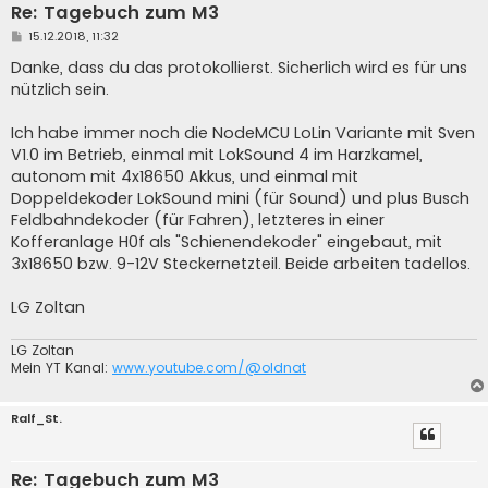
Re: Tagebuch zum M3
B
15.12.2018, 11:32
e
i
Danke, dass du das protokollierst. Sicherlich wird es für uns
t
nützlich sein.
r
a
g
Ich habe immer noch die NodeMCU LoLin Variante mit Sven
V1.0 im Betrieb, einmal mit LokSound 4 im Harzkamel,
autonom mit 4x18650 Akkus, und einmal mit
Doppeldekoder LokSound mini (für Sound) und plus Busch
Feldbahndekoder (für Fahren), letzteres in einer
Kofferanlage H0f als "Schienendekoder" eingebaut, mit
3x18650 bzw. 9-12V Steckernetzteil. Beide arbeiten tadellos.
LG Zoltan
LG Zoltan
Mein YT Kanal:
www.youtube.com/@oldnat
Ralf_St.
Re: Tagebuch zum M3