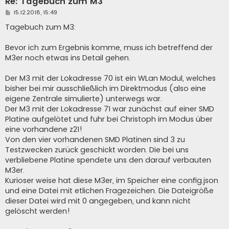
Re: Tagebuch zum M3
B
15.12.2018, 15:49
e
i
Tagebuch zum M3:
t
r
a
Bevor ich zum Ergebnis komme, muss ich betreffend der
g
M3er noch etwas ins Detail gehen.
Der M3 mit der Lokadresse 70 ist ein WLan Modul, welches
bisher bei mir ausschließlich im Direktmodus (also eine
eigene Zentrale simulierte) unterwegs war.
Der M3 mit der Lokadresse 71 war zunächst auf einer SMD
Platine aufgelötet und fuhr bei Christoph im Modus über
eine vorhandene z21!
Von den vier vorhandenen SMD Platinen sind 3 zu
Testzwecken zurück geschickt worden. Die bei uns
verbliebene Platine spendete uns den darauf verbauten
M3er.
Kurioser weise hat diese M3er, im Speicher eine config.json
und eine Datei mit etlichen Fragezeichen. Die Dateigröße
dieser Datei wird mit 0 angegeben, und kann nicht
gelöscht werden!