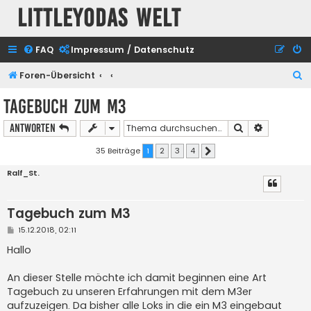
Littleyodas Welt
FAQ
Impressum / Datenschutz
S
Foren-Übersicht
u
Tagebuch zum M3
c
Suche
Erweiterte
Antworten
h
e
35 Beiträge
1
2
3
4
Nächste
Ralf_St.
Tagebuch zum M3
B
15.12.2018, 02:11
e
i
Hallo
t
r
a
An dieser Stelle möchte ich damit beginnen eine Art
g
Tagebuch zu unseren Erfahrungen mit dem M3er
aufzuzeigen. Da bisher alle Loks in die ein M3 eingebaut