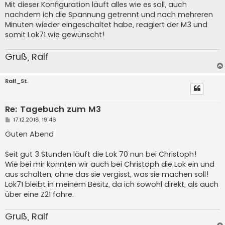
Mit dieser Konfiguration läuft alles wie es soll, auch
nachdem ich die Spannung getrennt und nach mehreren
Minuten wieder eingeschaltet habe, reagiert der M3 und
somit Lok71 wie gewünscht!
Gruß, Ralf
Ralf_St.
Re: Tagebuch zum M3
B
17.12.2018, 19:46
e
i
Guten Abend
t
r
a
Seit gut 3 Stunden läuft die Lok 70 nun bei Christoph!
g
Wie bei mir konnten wir auch bei Christoph die Lok ein und
aus schalten, ohne das sie vergisst, was sie machen soll!
Lok71 bleibt in meinem Besitz, da ich sowohl direkt, als auch
über eine Z21 fahre.
Gruß, Ralf