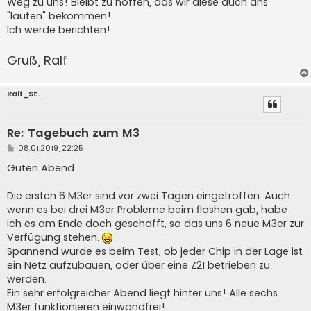
Weg zu uns! Bleibt zu hoffen, das wir diese auch ans
"laufen" bekommen!
Ich werde berichten!
Gruß, Ralf
Ralf_St.
Re: Tagebuch zum M3
B
08.01.2019, 22:25
e
i
Guten Abend
t
r
a
Die ersten 6 M3er sind vor zwei Tagen eingetroffen. Auch
g
wenn es bei drei M3er Probleme beim flashen gab, habe
ich es am Ende doch geschafft, so das uns 6 neue M3er zur
Verfügung stehen.
Spannend wurde es beim Test, ob jeder Chip in der Lage ist
ein Netz aufzubauen, oder über eine Z21 betrieben zu
werden.
Ein sehr erfolgreicher Abend liegt hinter uns! Alle sechs
M3er funktionieren einwandfrei!