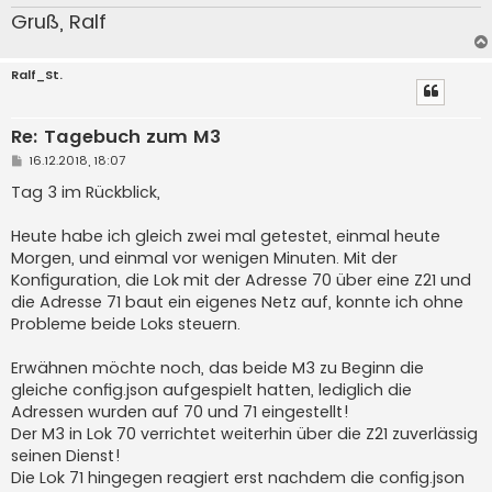
Gruß, Ralf
Ralf_St.
Re: Tagebuch zum M3
B
16.12.2018, 18:07
e
i
Tag 3 im Rückblick,
t
r
a
Heute habe ich gleich zwei mal getestet, einmal heute
g
Morgen, und einmal vor wenigen Minuten. Mit der
Konfiguration, die Lok mit der Adresse 70 über eine Z21 und
die Adresse 71 baut ein eigenes Netz auf, konnte ich ohne
Probleme beide Loks steuern.
Erwähnen möchte noch, das beide M3 zu Beginn die
gleiche config.json aufgespielt hatten, lediglich die
Adressen wurden auf 70 und 71 eingestellt!
Der M3 in Lok 70 verrichtet weiterhin über die Z21 zuverlässig
seinen Dienst!
Die Lok 71 hingegen reagiert erst nachdem die config.json