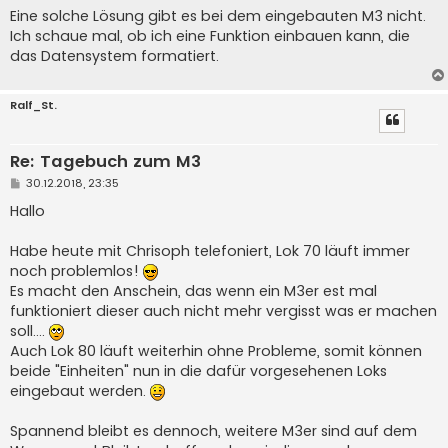
Eine solche Lösung gibt es bei dem eingebauten M3 nicht.
Ich schaue mal, ob ich eine Funktion einbauen kann, die
das Datensystem formatiert.
Ralf_St.
Re: Tagebuch zum M3
B
30.12.2018, 23:35
e
i
Hallo
t
r
a
Habe heute mit Chrisoph telefoniert, Lok 70 läuft immer
g
noch problemlos!
Es macht den Anschein, das wenn ein M3er est mal
funktioniert dieser auch nicht mehr vergisst was er machen
soll....
Auch Lok 80 läuft weiterhin ohne Probleme, somit können
beide "Einheiten" nun in die dafür vorgesehenen Loks
eingebaut werden.
Spannend bleibt es dennoch, weitere M3er sind auf dem