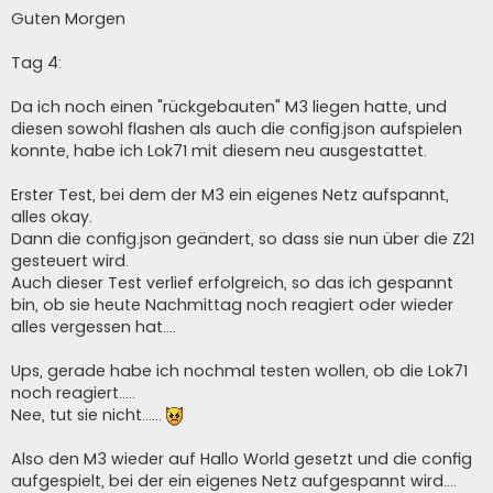
e
i
Guten Morgen
t
r
a
Tag 4:
g
Da ich noch einen "rückgebauten" M3 liegen hatte, und
diesen sowohl flashen als auch die config.json aufspielen
konnte, habe ich Lok71 mit diesem neu ausgestattet.
Erster Test, bei dem der M3 ein eigenes Netz aufspannt,
alles okay.
Dann die config.json geändert, so dass sie nun über die Z21
gesteuert wird.
Auch dieser Test verlief erfolgreich, so das ich gespannt
bin, ob sie heute Nachmittag noch reagiert oder wieder
alles vergessen hat....
Ups, gerade habe ich nochmal testen wollen, ob die Lok71
noch reagiert.....
Nee, tut sie nicht......
Also den M3 wieder auf Hallo World gesetzt und die config
aufgespielt, bei der ein eigenes Netz aufgespannt wird....