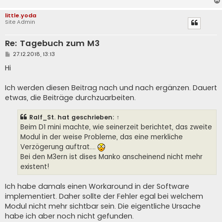
little.yoda
Site Admin
Re: Tagebuch zum M3
B
27.12.2018, 13:13
e
i
Hi
t
r
a
Ich werden diesen Beitrag nach und nach ergänzen. Dauert
g
etwas, die Beiträge durchzuarbeiten.
Ralf_St.
hat geschrieben:
↑
Beim D1 mini machte, wie seinerzeit berichtet, das zweite
Modul in der weise Probleme, das eine merkliche
Verzögerung auftrat....
Bei den M3ern ist dises Manko anscheinend nicht mehr
existent!
Ich habe damals einen Workaround in der Software
implementiert. Daher sollte der Fehler egal bei welchem
Modul nicht mehr sichtbar sein. Die eigentliche Ursache
habe ich aber noch nicht gefunden.