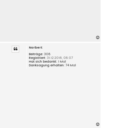
N
a
Norbert
c
h
Beiträge:
308
Registriert:
31.12.2018, 08:07
o
Hat sich bedankt:
1 Mal
b
Danksagung erhalten:
74 Mal
e
n
N