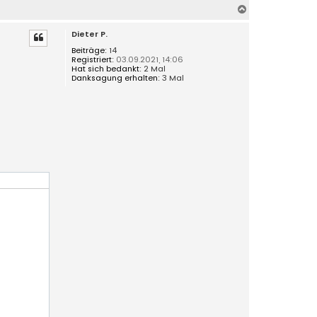
N
a
Dieter P.
c
h
Beiträge:
14
Registriert:
03.09.2021, 14:06
o
Hat sich bedankt:
2 Mal
b
Danksagung erhalten:
3 Mal
e
n