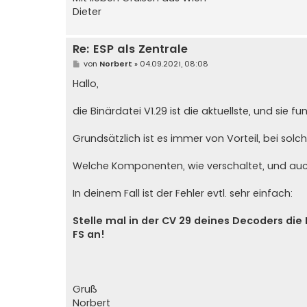
Dieter
Re: ESP als Zentrale
B
von
Norbert
»
04.09.2021, 08:08
e
i
Hallo,
t
r
a
die Binärdatei V1.29 ist die aktuellste, und sie fu
g
Grundsätzlich ist es immer von Vorteil, bei sol
Welche Komponenten, wie verschaltet, und auch 
In deinem Fall ist der Fehler evtl. sehr einfach:
Stelle mal in der CV 29 deines Decoders die
FS an!
Gruß
Norbert