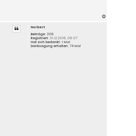
N
a
Norbert
c
h
Beiträge:
308
Registriert:
31.12.2018, 08:07
o
Hat sich bedankt:
1 Mal
b
Danksagung erhalten:
74 Mal
e
n