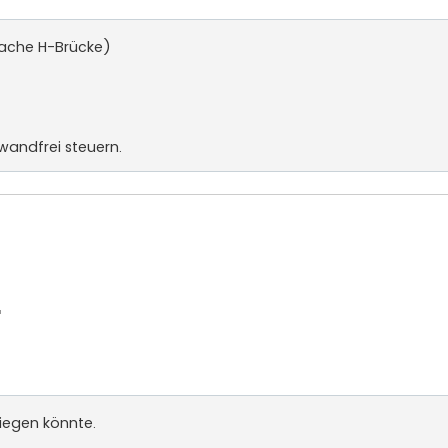
fache H-Brücke)
nwandfrei steuern.
liegen könnte.