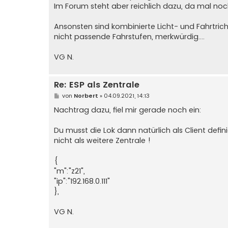
Im Forum steht aber reichlich dazu, da mal noch 
Ansonsten sind kombinierte Licht- und Fahrtrich
nicht passende Fahrstufen, merkwürdig....
VG N.
Re: ESP als Zentrale
B
von
Norbert
»
04.09.2021, 14:13
e
i
Nachtrag dazu, fiel mir gerade noch ein:
t
r
a
Du musst die Lok dann natürlich als Client defini
g
nicht als weitere Zentrale !
{
"m":"z21",
"ip":"192.168.0.111"
},
VG N.