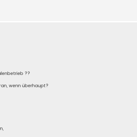
lenbetrieb ??
dran, wenn überhaupt?
n,