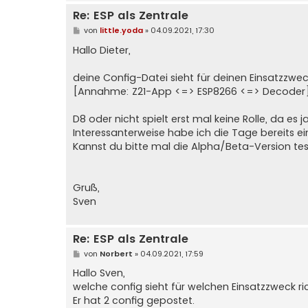
Re: ESP als Zentrale
B
von
little.yoda
»
04.09.2021, 17:30
e
i
Hallo Dieter,
t
r
a
deine Config-Datei sieht für deinen Einsatzzweck
g
[Annahme: Z21-App <=> ESP8266 <=> Decoder
D8 oder nicht spielt erst mal keine Rolle, da es 
Interessanterweise habe ich die Tage bereits ei
Kannst du bitte mal die Alpha/Beta-Version te
Gruß,
Sven
Re: ESP als Zentrale
B
von
Norbert
»
04.09.2021, 17:59
e
i
Hallo Sven,
t
welche config sieht für welchen Einsatzzweck ri
r
a
Er hat 2 config gepostet.
g