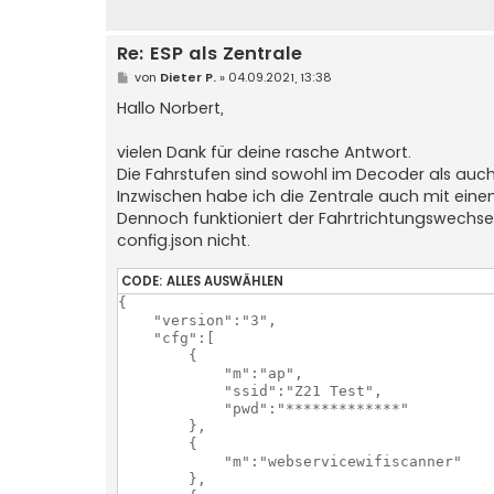
Re: ESP als Zentrale
B
von
Dieter P.
»
04.09.2021, 13:38
e
i
Hallo Norbert,
t
r
a
vielen Dank für deine rasche Antwort.
g
Die Fahrstufen sind sowohl im Decoder als auch i
Inzwischen habe ich die Zentrale auch mit ein
Dennoch funktioniert der Fahrtrichtungswechsel 
config.json nicht.
CODE:
ALLES AUSWÄHLEN
{

    "version":"3",

    "cfg":[

        {

            "m":"ap",

            "ssid":"Z21 Test",

            "pwd":"*************"

        },

        {

            "m":"webservicewifiscanner"

        },
