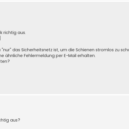
 richtig aus.
]
ja "nur" das Sicherheitsnetz ist, um die Schienen stromlos zu sch
ne ähnliche Fehlermeldung per E-Mail erhalten.
sten?
chtig aus?