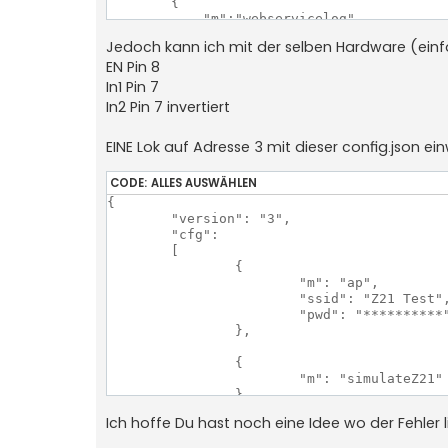
        {

            "m":"webservicelog"

        },

Jedoch kann ich mit der selben Hardware (ein
	{

EN Pin 8
            "m":"simulateZ21"

        },

In1 Pin 7
        {

In2 Pin 7 invertiert
            "m":"cmdlogger"

        }

EINE Lok auf Adresse 3 mit dieser config.json ei
    ],

    "out":[

{

CODE:
ALLES AUSWÄHLEN
"m":"dcczentrale",

{

  "enable":"D8"

	"version": "3",

}

	"cfg": 

    ],

	[

    "in":[

		{

    ],
			"m": "ap",

			"ssid": "Z21 Test",

			"pwd": "**********"

		},

		{

			"m": "simulateZ21"

		},

Ich hoffe Du hast noch eine Idee wo der Fehler 
		{

			"m": "webservicewifiscanner"
