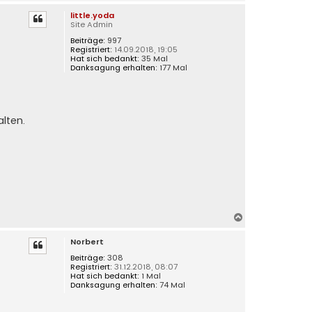
a
little.yoda
c
Site Admin
h
Beiträge:
997
o
Registriert:
14.09.2018, 19:05
b
Hat sich bedankt:
35 Mal
e
Danksagung erhalten:
177 Mal
n
alten.
N
a
Norbert
c
h
Beiträge:
308
Registriert:
31.12.2018, 08:07
o
Hat sich bedankt:
1 Mal
b
Danksagung erhalten:
74 Mal
e
n