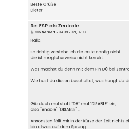
		},

Beste Grüße
Dieter
		{

			"m": "webservicelog"

		},

Re: ESP als Zentrale
		{

B
von
Norbert
»
04.09.2021, 14:03
			"m": "cmdlogger"

e
i
Hallo,
		}

t
	],

r
a
so richtig verstehe ich die erste config nicht,
	"out": 

g
die ist möglicherweise nicht korrekt.
	[

		{

		"m":"dccout",

Was machst du denn mit dem Pin D8 bei Zentra
		"enable":"D8",

		"addr":"3",

Wie hast du diesen beschaltet, was hängt da 
		"dccoutputaddr":"3"

		}

	]

}
Gib doch mal statt "D8" mal "DISABLE" ein,
also "enable":"DISABLE" ...
Ansonsten fällt mir in der Kürze der Zeit nichts ei
bin etwas auf dem Sprung.