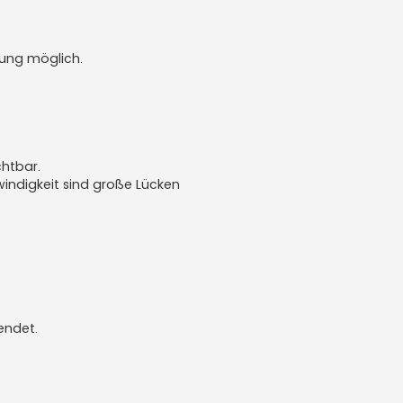
lung möglich.
chtbar.
indigkeit sind große Lücken
endet.