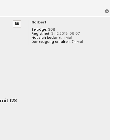
N
a
Norbert
c
h
Beiträge:
308
Registriert:
31.12.2018, 08:07
o
Hat sich bedankt:
1 Mal
b
Danksagung erhalten:
74 Mal
e
n
mit 128