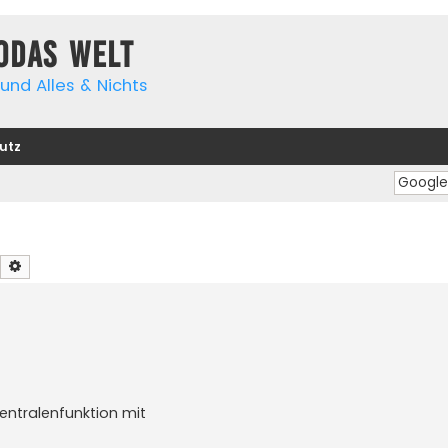
yodas Welt
und Alles & Nichts
utz
Suche
Erweiterte Suche
entralenfunktion mit