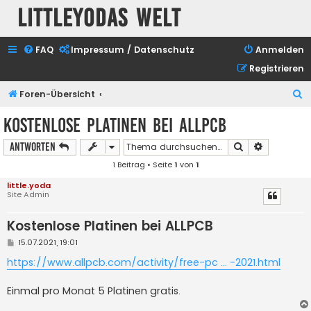
Littleyodas Welt
FAQ
Impressum / Datenschutz
Anmelden
Registrieren
S
Foren-Übersicht
u
Kostenlose Platinen bei ALLPCB
c
Suche
Erweiterte
Antworten
h
1 Beitrag • Seite
1
von
1
e
little.yoda
Site Admin
Kostenlose Platinen bei ALLPCB
B
15.07.2021, 19:01
e
i
https://www.allpcb.com/activity/free-pc ... -2021.html
t
r
a
Einmal pro Monat 5 Platinen gratis.
g