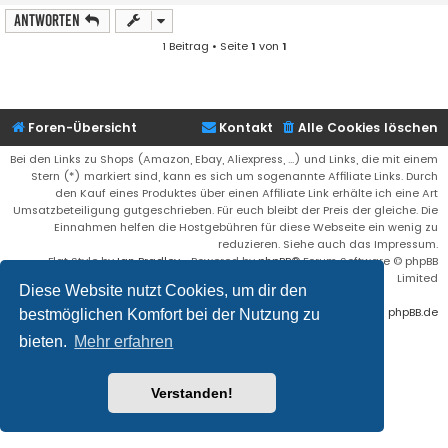
Antworten
1 Beitrag • Seite
1
von
1
Foren-Übersicht
Kontakt
Alle Cookies löschen
Bei den Links zu Shops (Amazon, Ebay, Aliexpress, ...) und Links, die mit einem
Stern (*) markiert sind, kann es sich um sogenannte Affiliate Links. Durch
den Kauf eines Produktes über einen Affiliate Link erhälte ich eine Art
Umsatzbeteiligung gutgeschrieben. Für euch bleibt der Preis der gleiche. Die
Einnahmen helfen die Hostgebühren für diese Webseite ein wenig zu
reduzieren. Siehe auch das Impressum.
Flat Style by
Ian Bradley
• Powered by
phpBB
® Forum Software © phpBB
Limited
Diese Website nutzt Cookies, um dir den
Deutsche Übersetzung durch
phpBB.de
bestmöglichen Komfort bei der Nutzung zu
bieten.
Mehr erfahren
Verstanden!