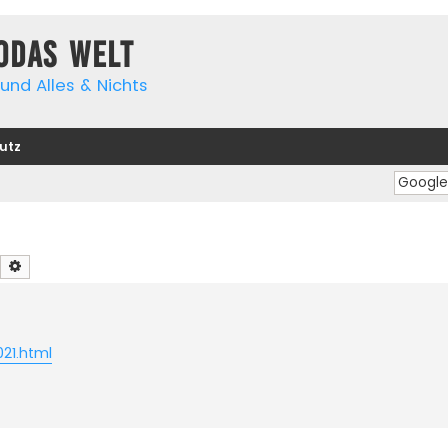
yodas Welt
und Alles & Nichts
utz
Suche
Erweiterte Suche
021.html