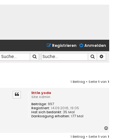
Registrieren
Anmelden
Suche
Suche
Erweiterte Suche
1 Beitrag • Seite
1
von
1
little.yoda
Site Admin
Beiträge:
997
Registriert:
14.09.2018, 19:05
Hat sich bedankt:
35 Mal
Danksagung erhalten:
177 Mal
N
a
1 Beitrag • Seite
1
von
1