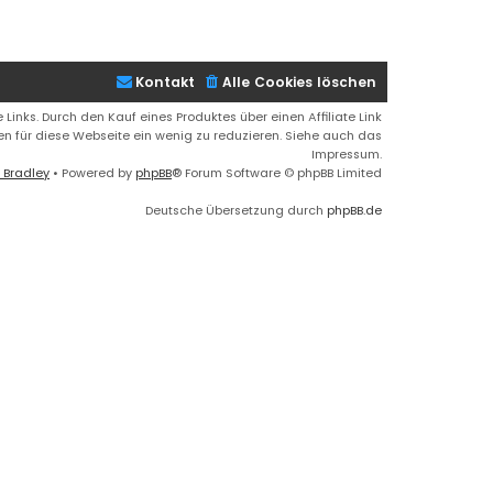
c
h
o
b
e
Kontakt
Alle Cookies löschen
n
 Links. Durch den Kauf eines Produktes über einen Affiliate Link
ren für diese Webseite ein wenig zu reduzieren. Siehe auch das
Impressum.
 Bradley
• Powered by
phpBB
® Forum Software © phpBB Limited
Deutsche Übersetzung durch
phpBB.de