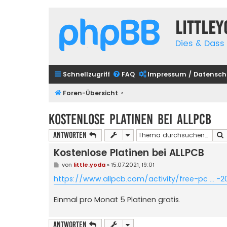
Little
Dies & Dass 
Schnellzugriff
FAQ
Impressum / Datensch
Foren-Übersicht
Kostenlose Platinen bei ALLPCB
Antworten
Kostenlose Platinen bei ALLPCB
B
von
little.yoda
»
15.07.2021, 19:01
e
i
https://www.allpcb.com/activity/free-pc ... -2
t
r
a
Einmal pro Monat 5 Platinen gratis.
g
Antworten