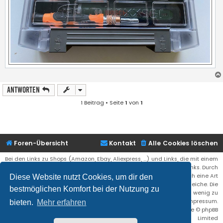
Antworten
1 Beitrag • Seite
1
von
1
Foren-Übersicht
Kontakt
Alle Cookies löschen
Bei den Links zu Shops (Amazon, Ebay, Aliexpress, ...) und Links, die mit einem
Stern (*) markiert sind, kann es sich um sogenannte Affiliate Links. Durch
den Kauf eines Produktes über einen Affiliate Link erhälte ich eine Art
Diese Website nutzt Cookies, um dir den
Umsatzbeteiligung gutgeschrieben. Für euch bleibt der Preis der gleiche. Die
bestmöglichen Komfort bei der Nutzung zu
Einnahmen helfen die Hostgebühren für diese Webseite ein wenig zu
reduzieren. Siehe auch das Impressum.
bieten.
Mehr erfahren
Flat Style by
Ian Bradley
• Powered by
phpBB
® Forum Software © phpBB
Limited