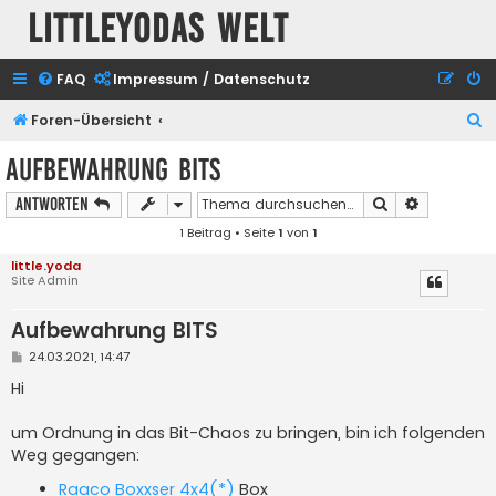
Littleyodas Welt
FAQ
Impressum / Datenschutz
S
Foren-Übersicht
u
Aufbewahrung BITS
c
Suche
Erweiterte
Antworten
h
1 Beitrag • Seite
1
von
1
e
little.yoda
Site Admin
Aufbewahrung BITS
B
24.03.2021, 14:47
e
i
Hi
t
r
a
um Ordnung in das Bit-Chaos zu bringen, bin ich folgenden
g
Weg gegangen:
Raaco Boxxser 4x4(*)
Box