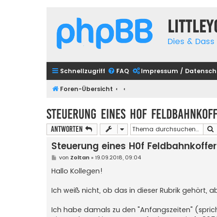
Little
Dies & Dass 
Schnellzugriff
FAQ
Impressum / Datensch
Foren-Übersicht
Steuerung eines H0f Feldbahnkof
Antworten
Steuerung eines H0f Feldbahnkoffer
B
von
Zoltan
»
19.09.2018, 09:04
e
i
Hallo Kollegen!
t
r
a
Ich weiß nicht, ob das in dieser Rubrik gehört, 
g
Ich habe damals zu den "Anfangszeiten" (spri