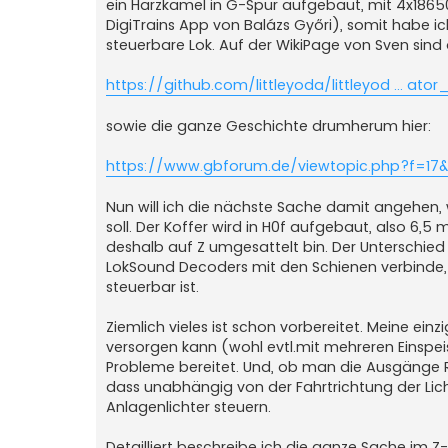
ein Harzkamel in G-Spur aufgebaut, mit 4x1865
DigiTrains App von Balázs Győri), somit habe 
steuerbare Lok. Auf der WikiPage von Sven sind
https://github.com/littleyoda/littleyod ... ato
sowie die ganze Geschichte drumherum hier:
https://www.gbforum.de/viewtopic.php?f=17&
Nun will ich die nächste Sache damit angehen,
soll. Der Koffer wird in H0f aufgebaut, also 6,5 
deshalb auf Z umgesattelt bin. Der Unterschie
LokSound Decoders mit den Schienen verbinde, 
steuerbar ist.
Ziemlich vieles ist schon vorbereitet. Meine e
versorgen kann (wohl evtl.mit mehreren Einsp
Probleme bereitet. Und, ob man die Ausgänge 
dass unabhängig von der Fahrtrichtung der Lic
Anlagenlichter steuern.
Detailliert beschreibe ich die ganze Sache im 