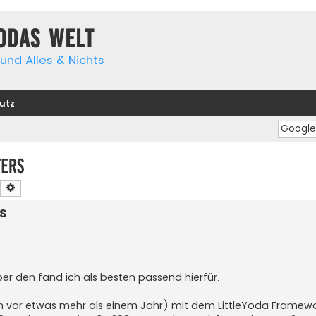
yodas Welt
und Alles & Nichts
utz
fers
Suche
Erweiterte Suche
s
aber den fand ich als besten passend hierfür.
ch vor etwas mehr als einem Jahr) mit dem LittleYoda Framew