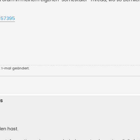
p157395
 1-mal geändert.
s
en hast.