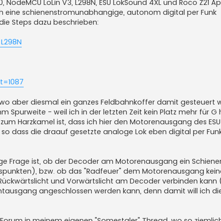
0, NodeMCU LoLin V3, L298N, ESU LokSound 4XL und Roco Z21 A
ich eine schienenstromunabhangige, autonom digital per Funk
 die Steps dazu beschrieben:
r_L298N
t=1087
 wo aber diesmal ein ganzes Feldbahnkoffer damit gesteuert
mm Spurweite - weil ich in der letzten Zeit kein Platz mehr für 
d zum Harzkamel ist, dass ich hier den Motorenausgang des ESU
so dass die draauf gesetzte analoge Lok eben digital per Fun
inzige Frage ist, ob der Decoder am Motorenausgang ein Schien
eispunkten), bzw. ob das "Radfeuer" dem Motorenausgang kein
Rückwärtslicht und Vorwärtslicht am Decoder verbinden kann 
htausgang angeschlossen werden kann, denn damit will ich di
Z-Forum in meinem eigenen "Somestaler" Thread, wo so ziemlich