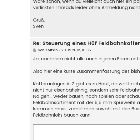
Wäre schön, wenn du vielleicht auch hier ein p
verlinkten Threads leider ohne Anmeldung nicht 
Gruß,
Sven
Re: Steuerung eines H0f Feldbahnkoffer
B
von
Zoltan
»
20.09.2018, 10:35
e
i
Ja, nachdem nicht alle auch in jenen Foren unte
t
r
a
Also hier eine kurze Zusammenfassung des bish
g
Kofferanlagen in Z gibt es zu Hauf, da wollte i
nicht nur eisenbahsinnig, sondern sehr feldbahn
Na geh... weder bauen, noch spielen oder sch
Feldbahnsortiment mit der 6,5 mm Spurweite anb
kommen muss, zumal man sowohl mit den Busch
Feldbahnloks bauen kann: