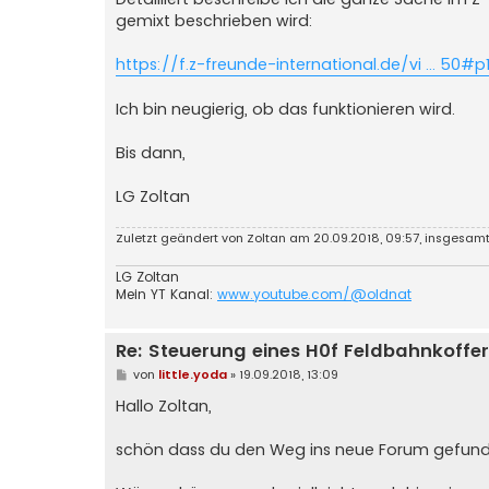
gemixt beschrieben wird:
https://f.z-freunde-international.de/vi ... 50#
Ich bin neugierig, ob das funktionieren wird.
Bis dann,
LG Zoltan
Zuletzt geändert von
Zoltan
am 20.09.2018, 09:57, insgesamt
LG Zoltan
Mein YT Kanal:
www.youtube.com/@oldnat
Re: Steuerung eines H0f Feldbahnkoffer
B
von
little.yoda
»
19.09.2018, 13:09
e
i
Hallo Zoltan,
t
r
a
schön dass du den Weg ins neue Forum gefund
g