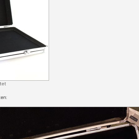
tet
ten: