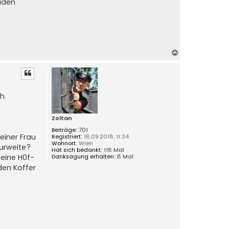
eiden
N
a
c
h
o
h.
b
e
n
Zoltan
Beiträge:
701
einer Frau
Registriert:
18.09.2018, 11:34
Wohnort:
Wien
purweite?
Hat sich bedankt:
118 Mal
Danksagung erhalten:
8 Mal
eine H0f-
den Koffer