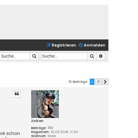
Registrieren
Anmelden
Suche
Suche
Erweiterte Suche
15 Beiträge
1
2
Nächste
Zoltan
Beiträge:
701
Registriert:
18.09.2018, 11:34
ork schon
Wohnort:
Wien