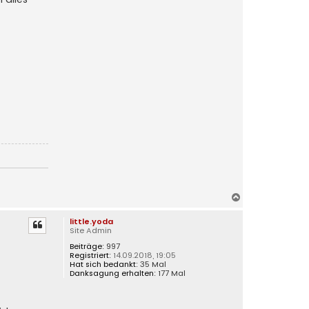
N
a
little.yoda
c
Site Admin
h
Beiträge:
997
o
Registriert:
14.09.2018, 19:05
b
Hat sich bedankt:
35 Mal
e
Danksagung erhalten:
177 Mal
n