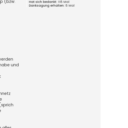
pp (bzw.
Hat sich bedankt:
118 Mal
Danksagung erhalten:
8 Mal
 werden
G habe und
k
ennetz
e
(sprich
e
 alles