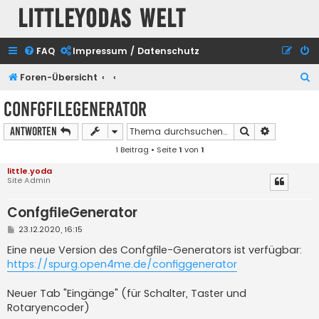
Littleyodas Welt
FAQ
Impressum / Datenschutz
S
Foren-Übersicht
u
ConfgfileGenerator
c
Suche
Erweiterte
Antworten
h
1 Beitrag • Seite
1
von
1
e
little.yoda
Site Admin
ConfgfileGenerator
B
23.12.2020, 16:15
e
i
Eine neue Version des Confgfile-Generators ist verfügbar:
t
https://spurg.open4me.de/configgenerator
r
a
g
Neuer Tab "Eingänge" (für Schalter, Taster und
Rotaryencoder)