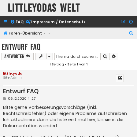
Littleyodas Welt
FAQ
Impressum / Datenschutz
S
Foren-Übersicht
u
Entwurf FAQ
c
Suche
Erweiterte
Antworten
h
1 Beitrag • Seite
1
von
1
e
little.yoda
Site Admin
Entwurf FAQ
B
06.12.2020, 11:27
e
i
Bitte gerne Vorbesserungsvorschläge (inkl.
t
Rechtschreibfehler) oder eigene Probleme aufschreiben.
r
a
Ich aktualisiere dann die Liste erst mal hier, bis sie in die
g
Dokumentation wandert.