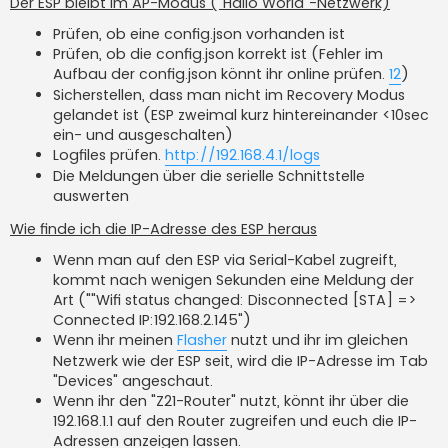
Der ESP bleibt im AP-Modus ("Hallo World"-Netzwerk)
Prüfen, ob eine config.json vorhanden ist
Prüfen, ob die config.json korrekt ist (Fehler im
Aufbau der config.json könnt ihr online prüfen.
1
2
)
Sicherstellen, dass man nicht im Recovery Modus
gelandet ist (ESP zweimal kurz hintereinander <10sec
ein- und ausgeschalten)
Logfiles prüfen.
http://192.168.4.1/logs
Die Meldungen über die serielle Schnittstelle
auswerten
Wie finde ich die IP-Adresse des ESP heraus
Wenn man auf den ESP via Serial-Kabel zugreift,
kommt nach wenigen Sekunden eine Meldung der
Art (""Wifi status changed: Disconnected [STA] =>
Connected IP:192.168.2.145")
Wenn ihr meinen
Flasher
nutzt und ihr im gleichen
Netzwerk wie der ESP seit, wird die IP-Adresse im Tab
"Devices" angeschaut.
Wenn ihr den "Z21-Router" nutzt, könnt ihr über die
192.168.1.1 auf den Router zugreifen und euch die IP-
Adressen anzeigen lassen.