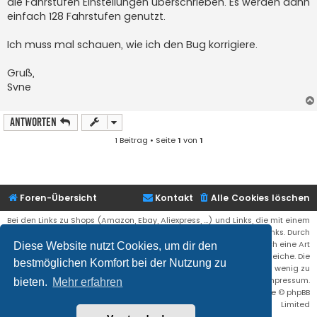
die Fahrstufen Einstellungen überschrieben. Es werden dann
einfach 128 Fahrstufen genutzt.
Ich muss mal schauen, wie ich den Bug korrigiere.
Gruß,
Svne
Antworten
1 Beitrag • Seite
1
von
1
Foren-Übersicht
Kontakt
Alle Cookies löschen
Bei den Links zu Shops (Amazon, Ebay, Aliexpress, ...) und Links, die mit einem
Stern (*) markiert sind, kann es sich um sogenannte Affiliate Links. Durch
den Kauf eines Produktes über einen Affiliate Link erhälte ich eine Art
Diese Website nutzt Cookies, um dir den
Umsatzbeteiligung gutgeschrieben. Für euch bleibt der Preis der gleiche. Die
bestmöglichen Komfort bei der Nutzung zu
Einnahmen helfen die Hostgebühren für diese Webseite ein wenig zu
reduzieren. Siehe auch das Impressum.
bieten.
Mehr erfahren
Flat Style by
Ian Bradley
• Powered by
phpBB
® Forum Software © phpBB
Limited