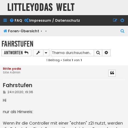
Littleyodas Welt
FAQ
Impressum / Datenschutz
S
Foren-Übersicht
u
Fahrstufen
c
Suche
Erweiterte
Antworten
h
1 Beitrag • Seite
1
von
1
e
little.yoda
Site Admin
Fahrstufen
B
24.11.2020, 19:38
e
i
Hi
t
r
a
nur als Hinweis:
g
Wenn ihr die Controller mit einer "echten" z21 nutzt, werden