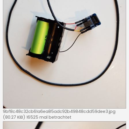
9bf8c48c32cb61a6ea85adc92b49848cdd59dee3.jpg
(80.27 KiB) 16525 mal betrachtet