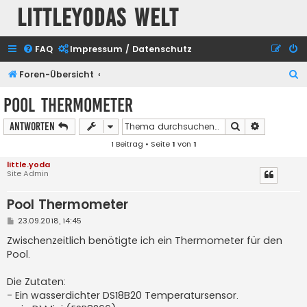
Littleyodas Welt
FAQ
Impressum / Datenschutz
S
Foren-Übersicht
u
Pool Thermometer
c
Suche
Erweiterte
Antworten
h
1 Beitrag • Seite
1
von
1
e
little.yoda
Site Admin
Pool Thermometer
B
23.09.2018, 14:45
e
i
Zwischenzeitlich benötigte ich ein Thermometer für den
t
Pool.
r
a
g
Die Zutaten:
- Ein wasserdichter DS18B20 Temperatursensor.