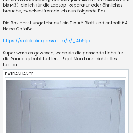
g
bis M3), die ich für die Laptop-Reparatur oder ähnliches
brauche, zweckentfremde ich nun folgende Box.
Die Box passt ungefähr auf ein Din A5 Blatt und enthält 64
kleine Gefäße.
https://s.click.aliexpress.com/e/_Ab9tjo
Super wäre es gewesen, wenn sie die passende Höhe für
die Raaco gehabt hätten ... Egal. Man kann nicht alles
haben.
DATEIANHÄNGE