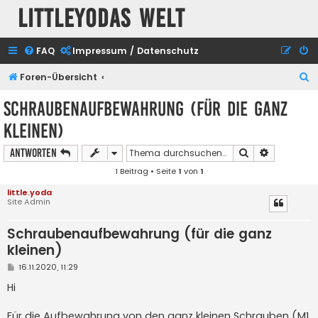
Littleyodas Welt
FAQ
Impressum / Datenschutz
S
Foren-Übersicht
u
Schraubenaufbewahrung (für die ganz
c
kleinen)
h
e
Suche
Erweiterte
Antworten
1 Beitrag • Seite
1
von
1
little.yoda
Site Admin
Schraubenaufbewahrung (für die ganz
kleinen)
B
16.11.2020, 11:29
e
i
Hi
t
r
a
Für die Aufbewahrung von den ganz kleinen Schrauben (M1