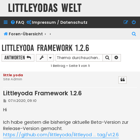
Littleyodas Welt
FAQ
Impressum / Datenschutz
S
Foren-Übersicht
u
Littleyoda Framework 1.2.6
c
Suche
Erweiterte
Antworten
h
1 Beitrag • Seite
1
von
1
e
little.yoda
Site Admin
Littleyoda Framework 1.2.6
B
07.11.2020, 09:10
e
i
Hi
t
r
a
Ich habe gestern die bisherige aktuelle Beta-Version zur
g
Release-Version gemacht.
https://github.com/littleyoda/littleyod ... tag/v1.2.6