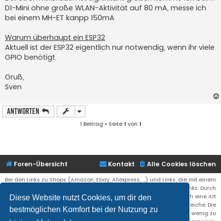
D1-Mini ohne große WLAN-Aktivität auf 80 mA, messe ich
bei einem MH-ET kanpp 150mA
Warum überhaupt ein ESP32
Aktuell ist der ESP32 eigentlich nur notwendig, wenn ihr viele
GPIO benötigt.
Gruß,
Sven
Antworten
1 Beitrag • Seite
1
von
1
Foren-Übersicht
Kontakt
Alle Cookies löschen
Bei den Links zu Shops (Amazon, Ebay, Aliexpress, ...) und Links, die mit einem
Stern (*) markiert sind, kann es sich um sogenannte Affiliate Links. Durch
den Kauf eines Produktes über einen Affiliate Link erhälte ich eine Art
Diese Website nutzt Cookies, um dir den
Umsatzbeteiligung gutgeschrieben. Für euch bleibt der Preis der gleiche. Die
bestmöglichen Komfort bei der Nutzung zu
Einnahmen helfen die Hostgebühren für diese Webseite ein wenig zu