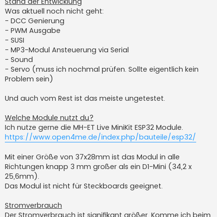
Stand der Entwicklung
Was aktuell noch nicht geht:
- DCC Genierung
- PWM Ausgabe
- SUSI
- MP3-Modul Ansteuerung via Serial
- Sound
- Servo (muss ich nochmal prüfen. Sollte eigentlich kein
Problem sein)
Und auch vom Rest ist das meiste ungetestet.
Welche Module nutzt du?
Ich nutze gerne die MH-ET Live MiniKit ESP32 Module.
https://www.open4me.de/index.php/bauteile/esp32/
Mit einer Größe von 37x28mm ist das Modul in alle
Richtungen knapp 3 mm großer als ein D1-Mini (34,2 x
25,6mm).
Das Modul ist nicht für Steckboards geeignet.
Stromverbrauch
Der Stromverbrauch ist signifikant größer. Komme ich beim