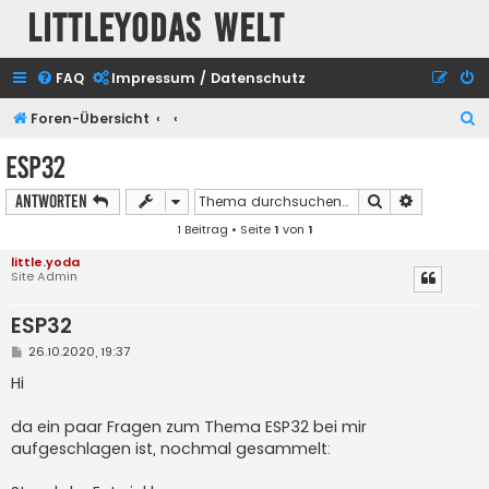
Littleyodas Welt
FAQ
Impressum / Datenschutz
S
Foren-Übersicht
u
ESP32
c
Suche
Erweiterte
Antworten
h
1 Beitrag • Seite
1
von
1
e
little.yoda
Site Admin
ESP32
B
26.10.2020, 19:37
e
i
Hi
t
r
a
da ein paar Fragen zum Thema ESP32 bei mir
g
aufgeschlagen ist, nochmal gesammelt: