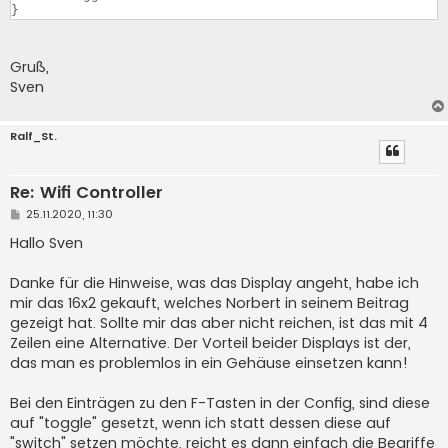
Gruß,
Sven
Ralf_St.
Re: Wifi Controller
B
25.11.2020, 11:30
e
i
Hallo Sven
t
r
a
Danke für die Hinweise, was das Display angeht, habe ich
g
mir das 16x2 gekauft, welches Norbert in seinem Beitrag
gezeigt hat. Sollte mir das aber nicht reichen, ist das mit 4
Zeilen eine Alternative. Der Vorteil beider Displays ist der,
das man es problemlos in ein Gehäuse einsetzen kann!
Bei den Einträgen zu den F-Tasten in der Config, sind diese
auf "toggle" gesetzt, wenn ich statt dessen diese auf
"switch" setzen möchte, reicht es dann einfach die Begriffe