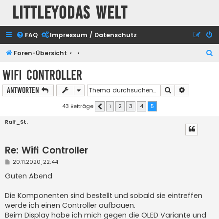
Littleyodas Welt
FAQ
Impressum / Datenschutz
S
Foren-Übersicht
u
Wifi Controller
c
Suche
Erweiterte
Antworten
h
e
43 Beiträge
1
2
3
4
5
Vorherige
Ralf_St.
Re: Wifi Controller
B
20.11.2020, 22:44
e
i
Guten Abend
t
r
a
Die Komponenten sind bestellt und sobald sie eintreffen
g
werde ich einen Controller aufbauen.
Beim Display habe ich mich gegen die OLED Variante und