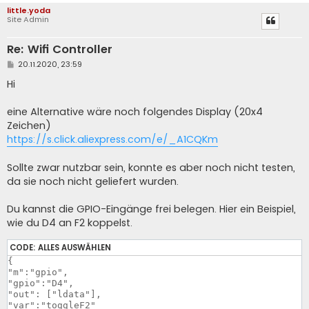
little.yoda
Site Admin
Re: Wifi Controller
B
20.11.2020, 23:59
e
i
Hi
t
r
a
eine Alternative wäre noch folgendes Display (20x4
g
Zeichen)
https://s.click.aliexpress.com/e/_A1CQKm
Sollte zwar nutzbar sein, konnte es aber noch nicht testen,
da sie noch nicht geliefert wurden.
Du kannst die GPIO-Eingänge frei belegen. Hier ein Beispiel,
wie du D4 an F2 koppelst.
CODE:
ALLES AUSWÄHLEN
{

"m":"gpio",

"gpio":"D4",

"out": ["ldata"],

"var":"toggleF2"
