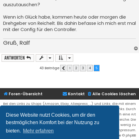
auszutauschen?
Wenn ich Glück habe, kommen heute oder morgen die
Drehgeber von Reichelt. Bis dahin befasse ich mich erst mal
mit der Config für den Controller.
Gruß, Ralf
Antworten
43 Beiträge
1
2
3
4
5
Vorherige
Foren-Übersicht
Kontakt
Alle Cookies löschen
Bei den Links zu Shops (Amazon, Ebay, Aliexpress, ...) und Links, die mit einem
Stern (*) markiert sind, kann es sich um sogenannte Affiliate Links. Durch
den Kauf eines Produktes über einen Affiliate Link erhälte ich eine Art
Diese Website nutzt Cookies, um dir den
Umsatzbeteiligung gutgeschrieben. Für euch bleibt der Preis der gleiche. Die
bestmöglichen Komfort bei der Nutzung zu
Einnahmen helfen die Hostgebühren für diese Webseite ein wenig zu
reduzieren. Siehe auch das Impressum.
bieten.
Mehr erfahren
Flat Style by
Ian Bradley
• Powered by
phpBB
® Forum Software © phpBB