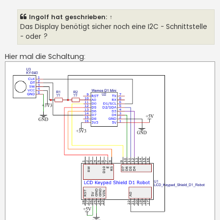
i
t
Ingolf
hat geschrieben:
↑
r
a
Das Display benötigt sicher noch eine I2C - Schnittstelle
g
- oder ?
Hier mal die Schaltung: