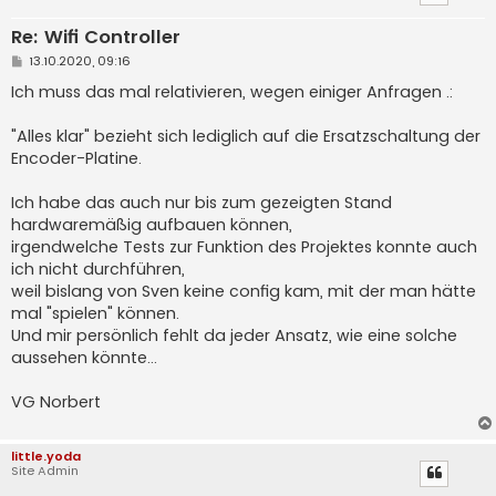
Re: Wifi Controller
B
13.10.2020, 09:16
e
i
Ich muss das mal relativieren, wegen einiger Anfragen .:
t
r
a
"Alles klar" bezieht sich lediglich auf die Ersatzschaltung der
g
Encoder-Platine.
Ich habe das auch nur bis zum gezeigten Stand
hardwaremäßig aufbauen können,
irgendwelche Tests zur Funktion des Projektes konnte auch
ich nicht durchführen,
weil bislang von Sven keine config kam, mit der man hätte
mal "spielen" können.
Und mir persönlich fehlt da jeder Ansatz, wie eine solche
aussehen könnte...
VG Norbert
little.yoda
Site Admin