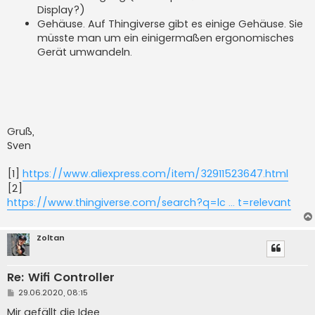
Display?)
Gehäuse. Auf Thingiverse gibt es einige Gehäuse. Sie
müsste man um ein einigermaßen ergonomisches
Gerät umwandeln.
Gruß,
Sven
[1]
https://www.aliexpress.com/item/32911523647.html
[2]
https://www.thingiverse.com/search?q=lc ... t=relevant
Zoltan
Re: Wifi Controller
B
29.06.2020, 08:15
e
i
Mir gefällt die Idee.