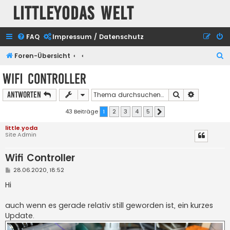
Littleyodas Welt
FAQ
Impressum / Datenschutz
S
Foren-Übersicht
u
Wifi Controller
c
Suche
Erweiterte
Antworten
h
e
43 Beiträge
1
2
3
4
5
Nächste
little.yoda
Site Admin
Wifi Controller
B
28.06.2020, 18:52
e
i
Hi
t
r
a
auch wenn es gerade relativ still geworden ist, ein kurzes
g
Update.