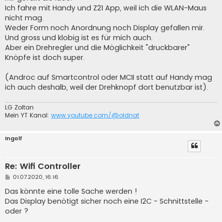
t
Ich fahre mit Handy und Z21 App, weil ich die WLAN-Maus
r
a
nicht mag.
g
Weder Form noch Anordnung noch Display gefallen mir.
Und gross und klobig ist es für mich auch.
Aber ein Drehregler und die Möglichkeit "druckbarer"
Knöpfe ist doch super.
(Androc auf Smartcontrol oder MCII statt auf Handy mag
ich auch deshalb, weil der Drehknopf dort benutzbar ist).
LG Zoltan
Mein YT Kanal:
www.youtube.com/@oldnat
Ingolf
Re: Wifi Controller
B
01.07.2020, 16:16
e
i
Das könnte eine tolle Sache werden !
t
Das Display benötigt sicher noch eine I2C - Schnittstelle -
r
a
oder ?
g