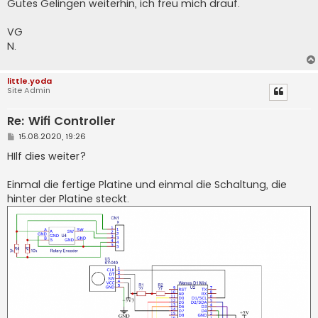
Gutes Gelingen weiterhin, ich freu mich drauf.
VG
N.
little.yoda
Site Admin
Re: Wifi Controller
B
15.08.2020, 19:26
e
i
HIlf dies weiter?
t
r
a
Einmal die fertige Platine und einmal die Schaltung, die
g
hinter der Platine steckt.