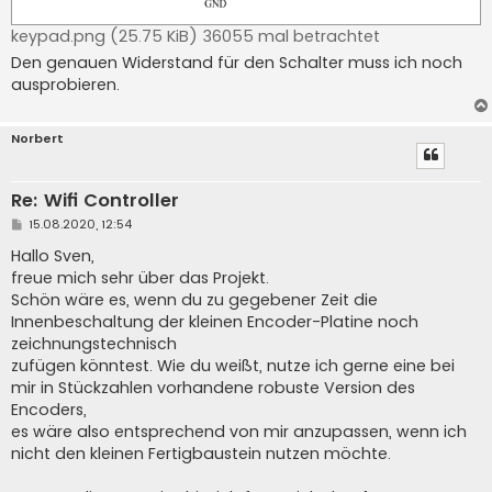
keypad.png (25.75 KiB) 36055 mal betrachtet
Den genauen Widerstand für den Schalter muss ich noch
ausprobieren.
Norbert
Re: Wifi Controller
B
15.08.2020, 12:54
e
i
Hallo Sven,
t
freue mich sehr über das Projekt.
r
a
Schön wäre es, wenn du zu gegebener Zeit die
g
Innenbeschaltung der kleinen Encoder-Platine noch
zeichnungstechnisch
zufügen könntest. Wie du weißt, nutze ich gerne eine bei
mir in Stückzahlen vorhandene robuste Version des
Encoders,
es wäre also entsprechend von mir anzupassen, wenn ich
nicht den kleinen Fertigbaustein nutzen möchte.