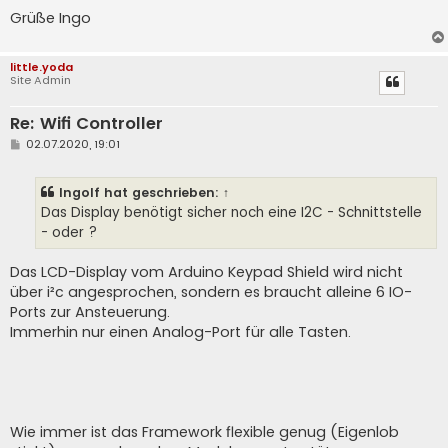
Grüße Ingo
little.yoda
Site Admin
Re: Wifi Controller
B
02.07.2020, 19:01
e
i
t
Ingolf
hat geschrieben:
↑
r
a
Das Display benötigt sicher noch eine I2C - Schnittstelle
g
- oder ?
Das LCD-Display vom Arduino Keypad Shield wird nicht
über i²c angesprochen, sondern es braucht alleine 6 IO-
Ports zur Ansteuerung.
Immerhin nur einen Analog-Port für alle Tasten.
Wie immer ist das Framework flexible genug (Eigenlob