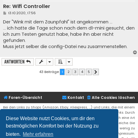
Re: Wifi Controller
B
13.10.2020, 17:56
e
i
Der "Wink mit dem Zaunpfahl" ist angekommen ...
t
... ich hatte die Tage schon nach dem d1-mini gesucht, den
r
a
ich zum Testen genutzt habe, habe ihn aber nicht
g
gefunden.
Muss jetzt selber die config-Datei neu zusammenstellen.
Antworten
43 Beiträge
1
2
3
4
5
Nächste
Foren-Übersicht
Kontakt
Alle Cookies löschen
Bei den Links zu Shops (Amazon, Ebay, Aliexpress, ...) und Links, die mit einem
Stern (*) markiert sind, kann es sich um sogenannte Affiliate Links. Durch
den Kauf eines Produktes über einen Affiliate Link erhälte ich eine Art
Diese Website nutzt Cookies, um dir den
Umsatzbeteiligung gutgeschrieben. Für euch bleibt der Preis der gleiche. Die
bestmöglichen Komfort bei der Nutzung zu
Einnahmen helfen die Hostgebühren für diese Webseite ein wenig zu
reduzieren. Siehe auch das Impressum.
bieten.
Mehr erfahren