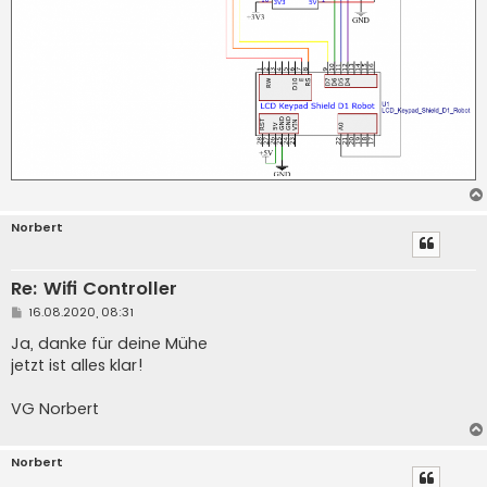
Norbert
Re: Wifi Controller
B
16.08.2020, 08:31
e
i
Ja, danke für deine Mühe
t
jetzt ist alles klar!
r
a
g
VG Norbert
Norbert