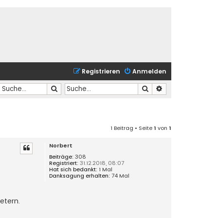
Registrieren
Anmelden
Suche
Suche
Erweiterte Suche
1 Beitrag • Seite
1
von
1
Norbert
Beiträge:
308
Registriert:
31.12.2018, 08:07
Hat sich bedankt:
1 Mal
Danksagung erhalten:
74 Mal
etern.