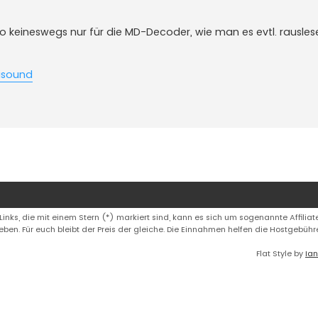
so keineswegs nur für die MD-Decoder, wie man es evtl. rausles
lisound
 Links, die mit einem Stern (*) markiert sind, kann es sich um sogenannte Affiliate
eben. Für euch bleibt der Preis der gleiche. Die Einnahmen helfen die Hostgebüh
Flat Style by
Ian