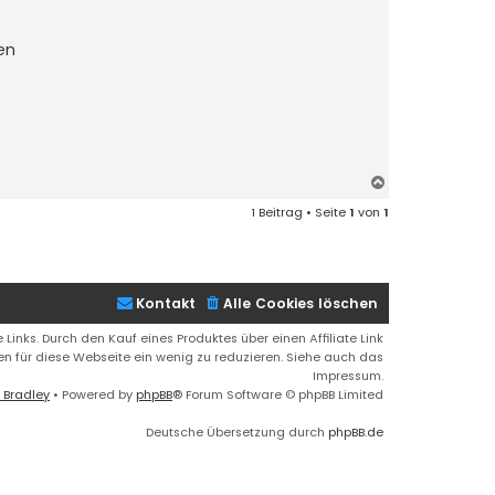
en
N
a
1 Beitrag • Seite
1
von
1
c
h
o
b
e
Kontakt
Alle Cookies löschen
n
 Links. Durch den Kauf eines Produktes über einen Affiliate Link
ren für diese Webseite ein wenig zu reduzieren. Siehe auch das
Impressum.
 Bradley
• Powered by
phpBB
® Forum Software © phpBB Limited
Deutsche Übersetzung durch
phpBB.de