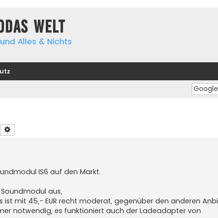
yodas Welt
und Alles & Nichts
utz
Suche
Erweiterte Suche
oundmodul IS6 auf den Markt.
n Soundmodul aus,
reis ist mit 45,- EUR recht moderat, gegenüber den anderen Anbi
mer notwendig, es funktioniert auch der Ladeadapter von