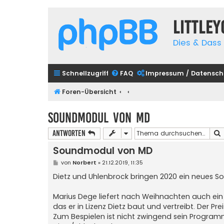
Little
Dies & Dass 
Schnellzugriff
FAQ
Impressum / Datensch
Foren-Übersicht
Soundmodul von MD
Antworten
Soundmodul von MD
B
von
Norbert
»
21.12.2019, 11:35
e
i
Dietz und Uhlenbrock bringen 2020 ein neues S
t
r
a
Marius Dege liefert nach Weihnachten auch ei
g
das er in Lizenz Dietz baut und vertreibt. Der P
Zum Bespielen ist nicht zwingend sein Program