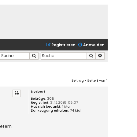
Registrieren
Anmelden
Suche
Suche
Erweiterte Suche
1 Beitrag • Seite
1
von
1
Norbert
Beiträge:
308
Registriert:
31.12.2018, 08:07
Hat sich bedankt:
1 Mal
Danksagung erhalten:
74 Mal
etern.