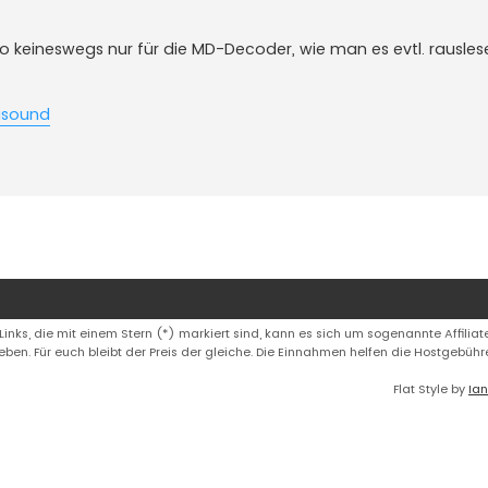
so keineswegs nur für die MD-Decoder, wie man es evtl. rausles
lisound
 Links, die mit einem Stern (*) markiert sind, kann es sich um sogenannte Affiliate
eben. Für euch bleibt der Preis der gleiche. Die Einnahmen helfen die Hostgebüh
Flat Style by
Ian