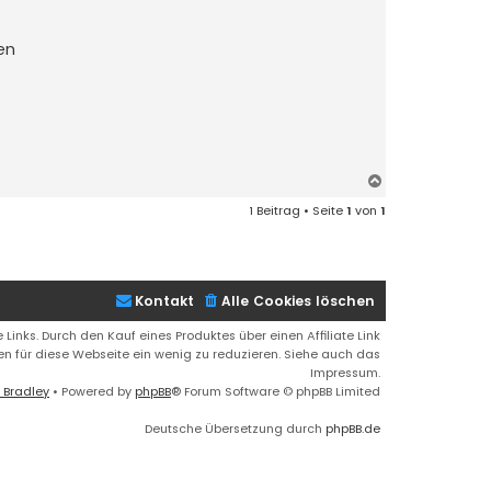
en
N
a
1 Beitrag • Seite
1
von
1
c
h
o
b
e
Kontakt
Alle Cookies löschen
n
 Links. Durch den Kauf eines Produktes über einen Affiliate Link
ren für diese Webseite ein wenig zu reduzieren. Siehe auch das
Impressum.
 Bradley
• Powered by
phpBB
® Forum Software © phpBB Limited
Deutsche Übersetzung durch
phpBB.de