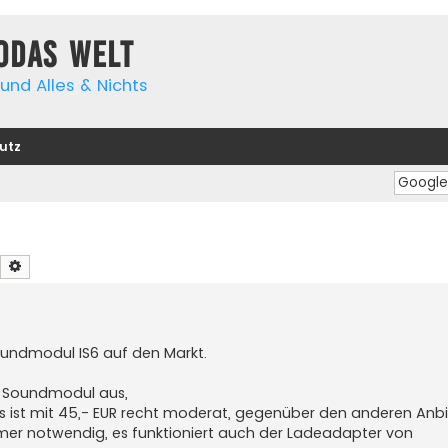
yodas Welt
und Alles & Nichts
utz
Suche
Erweiterte Suche
oundmodul IS6 auf den Markt.
n Soundmodul aus,
reis ist mit 45,- EUR recht moderat, gegenüber den anderen Anbi
mer notwendig, es funktioniert auch der Ladeadapter von