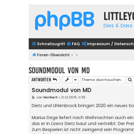
Little
Dies & Dass 
Schnellzugriff
FAQ
Impressum / Datensch
Foren-Übersicht
Soundmodul von MD
Antworten
Soundmodul von MD
B
von
Norbert
»
21.12.2019, 11:35
e
i
Dietz und Uhlenbrock bringen 2020 ein neues S
t
r
a
Marius Dege liefert nach Weihnachten auch ei
g
das er in Lizenz Dietz baut und vertreibt. Der P
Zum Bespielen ist nicht zwingend sein Program