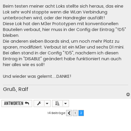
r
a
Beim testen meiner acht Loks stellte sich heraus, das eine
g
Lok sehr wohl stoppte wenn die WLan Verbindung
unterbrochen wird, oder der Handregler ausfällt!
Diese Lok hat den M3er Prototypen mit konventionellen
Bauteilen verbaut, hier muss in der Config der Eintrag "!D5"
bleiben.
Die anderen sieben Boards sind, um noch mehr Platz zu
sparen, modifiziert. Verbaut ist ein M3er und sechs D1 mini.
Bei allen stand in der Config "!D5", nachdem ich diesen
Eintrag in "DISABLE" geändert habe funktioniert nun auch
hier alles wie es soll!
Und wieder was gelernt.....DANKE!
Gruß, Ralf
Antworten
14 Beiträge
1
2
Vorherige