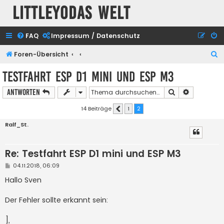
Littleyodas Welt
FAQ
Impressum / Datenschutz
S
Foren-Übersicht
u
Testfahrt ESP D1 mini und ESP M3
c
Suche
Erweiterte
Antworten
h
e
14 Beiträge
1
2
Vorherige
Ralf_St.
Re: Testfahrt ESP D1 mini und ESP M3
B
04.11.2018, 06:09
e
i
Hallo Sven
t
r
a
Der Fehler sollte erkannt sein:
g
],