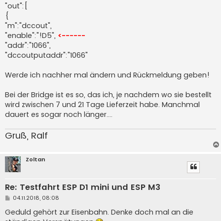
"out":[
{
"m":"dccout",
"enable":"!D5",
<------
"addr":"1066",
"dccoutputaddr":"1066"
Werde ich nachher mal ändern und Rückmeldung geben!
Bei der Bridge ist es so, das ich, je nachdem wo sie bestellt
wird zwischen 7 und 21 Tage Lieferzeit habe. Manchmal
dauert es sogar noch länger....
Gruß, Ralf
Zoltan
Re: Testfahrt ESP D1 mini und ESP M3
B
04.11.2018, 08:08
e
i
Geduld gehört zur Eisenbahn. Denke doch mal an die
t