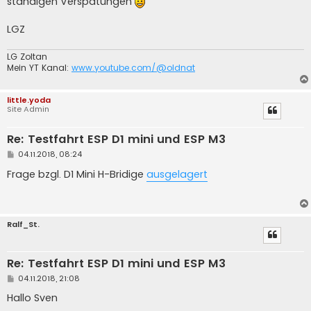
ständigen Verspätungen
r
a
g
LGZ
LG Zoltan
Mein YT Kanal:
www.youtube.com/@oldnat
little.yoda
Site Admin
Re: Testfahrt ESP D1 mini und ESP M3
B
04.11.2018, 08:24
e
i
Frage bzgl. D1 Mini H-Bridige
ausgelagert
t
r
a
g
Ralf_St.
Re: Testfahrt ESP D1 mini und ESP M3
B
04.11.2018, 21:08
e
i
Hallo Sven
t