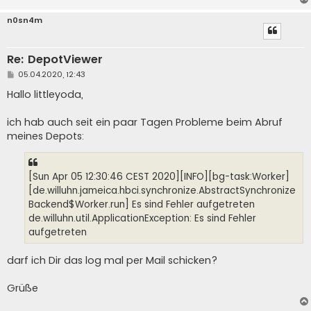
n0sn4m
Re: DepotViewer
B
05.04.2020, 12:43
e
i
Hallo littleyoda,
t
r
a
ich hab auch seit ein paar Tagen Probleme beim Abruf
g
meines Depots:
[Sun Apr 05 12:30:46 CEST 2020][INFO][bg-task:Worker]
[de.willuhn.jameica.hbci.synchronize.AbstractSynchronize
Backend$Worker.run] Es sind Fehler aufgetreten
de.willuhn.util.ApplicationException: Es sind Fehler
aufgetreten
darf ich Dir das log mal per Mail schicken?
Grüße