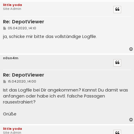
little.yoda
Site Admin
Re: DepotViewer
B
05.04.2020, 14:10
e
i
ja, schicke mir bitte das vollständige Logfile.
t
r
a
g
n0sn4m
Re: DepotViewer
B
15.04.2020, 14:00
e
i
Ist das Logfile bei Dir angekommen? Kannst Du damit was
t
anfangen oder habe ich evtl. falsche Passagen
r
a
rausextrahiert?
g
Grüße
little.yoda
Site Admin