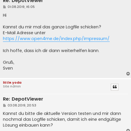
Re: DepotViewer
B
01.08.2019, 16:05
e
i
Hi
t
r
a
Kannst du mir mal das ganze Logfile schicken?
g
E-Mail Adresse unter
https://www.open4me.de/index.php/impressum/
Ich hoffe, dass ich dir dann weiterhelfen kann.
Gruß,
Sven
little.yoda
Site Admin
Re: DepotViewer
B
03.08.2019, 20:53
e
i
Kannst du bitte die aktuelle Version testen und mir dann
t
nochmal das Logfile schicken, damit ich eine endgültige
r
a
Lösung einbauen kann?
g