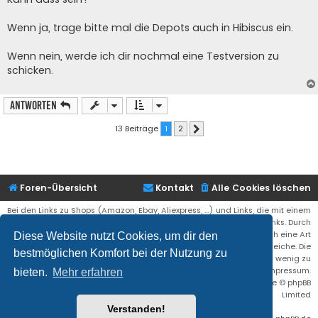
Wenn ja, trage bitte mal die Depots auch in Hibiscus ein.
Wenn nein, werde ich dir nochmal eine Testversion zu
schicken.
Antworten
13 Beiträge
1
2
Nächste
Foren-Übersicht
Kontakt
Alle Cookies löschen
Bei den Links zu Shops (Amazon, Ebay, Aliexpress, ...) und Links, die mit einem
Stern (*) markiert sind, kann es sich um sogenannte Affiliate Links. Durch
den Kauf eines Produktes über einen Affiliate Link erhälte ich eine Art
Diese Website nutzt Cookies, um dir den
Umsatzbeteiligung gutgeschrieben. Für euch bleibt der Preis der gleiche. Die
bestmöglichen Komfort bei der Nutzung zu
Einnahmen helfen die Hostgebühren für diese Webseite ein wenig zu
reduzieren. Siehe auch das Impressum.
bieten.
Mehr erfahren
Flat Style by
Ian Bradley
• Powered by
phpBB
® Forum Software © phpBB
Limited
Verstanden!