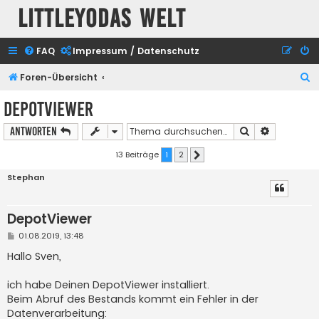
Littleyodas Welt
FAQ
Impressum / Datenschutz
S
Foren-Übersicht
u
DepotViewer
c
Suche
Erweiterte
Antworten
h
e
13 Beiträge
1
2
Nächste
Stephan
DepotViewer
B
01.08.2019, 13:48
e
i
Hallo Sven,
t
r
a
ich habe Deinen DepotViewer installiert.
g
Beim Abruf des Bestands kommt ein Fehler in der
Datenverarbeitung: