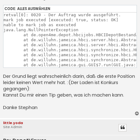
CODE:
ALLES AUSWÄHLEN
retval[0]: 0020 - Der Auftrag wurde ausgeführt.

mark job executed [executed: true, status: OK]

nable to mark job as executed

java.lang.NullPointerException

	at de.open4me.depot.hbcijobs.HBCIDepotBestandJob.markExecuted(HBCIDepotBestandJob.java:122)

	at de.willuhn.jameica.hbci.server.hbci.AbstractHBCIJob.markExecutedInternal(AbstractHBCIJob.java:389)

	at de.willuhn.jameica.hbci.server.hbci.AbstractHBCIJob.handleResult(AbstractHBCIJob.java:302)

	at de.willuhn.jameica.hbci.synchronize.hbci.HBCISynchronizeBackend$HBCIJobGroup.executeJobs(HBCISynchronizeBackend.java:393)

	at de.willuhn.jameica.hbci.synchronize.hbci.HBCISynchronizeBackend$HBCIJobGroup.sync(HBCISynchronizeBackend.java:295)

	at de.willuhn.jameica.hbci.synchronize.AbstractSynchronizeBackend$Worker.run(AbstractSynchronizeBackend.java:406)

Der Grund liegt wahrscheinlich darin, daß die erste Position
leider keinen Wert mehr hat. :(Der Laden ist Konkurs
gegangen):
Kannst Du mir einen Tip geben, was ich machen kann.
Danke Stephan
little.yoda
Site Admin