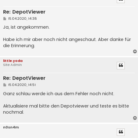
Re: DepotViewer
B
15.04.2020, 14:38
e
i
Ja, ist angekommen.
t
r
a
Habe ich mir aber noch nicht angeschaut. Aber danke für
g
die Erinnerung.
little.yoda
Site Admin
Re: DepotViewer
B
15.04.2020, 14:51
e
i
Ganz schlau werde ich aus dem Fehler noch nicht.
t
r
a
Aktualisiere mal bitte den Depotviewer und teste es bitte
g
nochmal.
n0sn4m