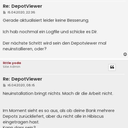
Re: DepotViewer
B
15.04.2020, 22:36
e
i
Gerade aktualisiert leider keine Besserung.
t
r
a
Ich hab nochmal ein Logfile und schicke es Dir.
g
Der nächste Schritt wird sein den Depotviewer mal
neuinstallieren, oder?
little.yoda
Site Admin
Re: DepotViewer
B
16.04.2020, 08:15
e
i
Neuinstallation bringt nichts. Mach dir die Arbeit nicht.
t
r
a
g
Im Moment sieht es so aus, als ob deine Bank mehrere
Depots zurückliefert, aber du nicht alle in Hibiscus
eingetragen hast.
Kann dass sein?