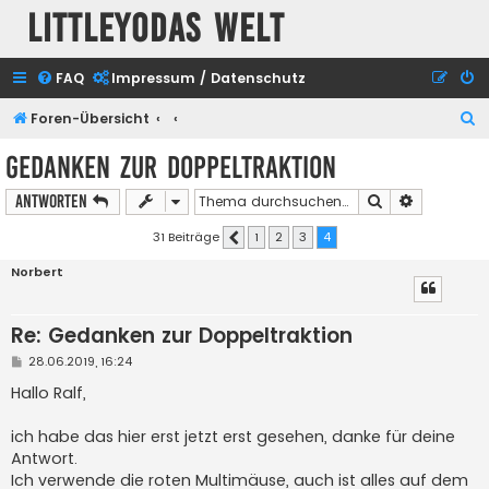
Littleyodas Welt
FAQ
Impressum / Datenschutz
S
Foren-Übersicht
u
Gedanken zur Doppeltraktion
c
Suche
Erweiterte
Antworten
h
e
31 Beiträge
1
2
3
4
Vorherige
Norbert
Re: Gedanken zur Doppeltraktion
B
28.06.2019, 16:24
e
i
Hallo Ralf,
t
r
a
ich habe das hier erst jetzt erst gesehen, danke für deine
g
Antwort.
Ich verwende die roten Multimäuse, auch ist alles auf dem