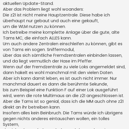
aktuellen Update-Stand.
Aber das Problem liegt wohl woanders:
Die z21 ist nicht meine Hauptzentrale. Diese habe ich
überhaupt nur gebaut und auch eine gekauft,
um die WLM nutzen zu können.
Ich betreibe meine komplette Anlage über die gute, alte
Tams MC, die einfach ALLES kann.
Um auch andere Zentralen einschleifen zu können, gibt es
von Tams ein sogen. Sniffermodul,
über das sich sämtliche Fremdzentralen einbinden lassen,
und da liegt vermutlich der Hase im Pfeffer.
Wenn auf der Fremdzentrale zu viele Loks angemeldet sind,
dann hakelt es wohl manchmal mit den vielen Daten.
Aber ich kann damit leben, es ist auch nicht immer. Nur
manchmal dauert es dann die berühmte Sekunde,
bis zum Beispiel eine Funktion F auf einer Lok ausgeführt
wird, wenn die rote Multimaus an die z21 angeschlossen ist.
Aber die Tams ist so genial, dass ich die MM auch ohne z21
direkt an ihr betreiben kann.
Insofern alles kein Beinbruch. Die Tams würde ich übrigens
gegen nichts anderes eintauschen wollen, ein tolles
System,