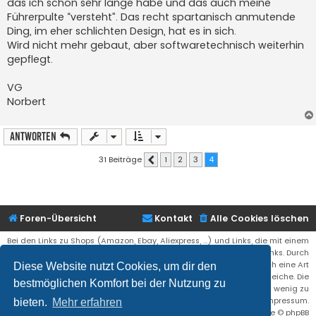
das ich schon sehr lange habe und das auch meine
Führerpulte “versteht”. Das recht spartanisch anmutende
Ding, im eher schlichten Design, hat es in sich.
Wird nicht mehr gebaut, aber softwaretechnisch weiterhin
gepflegt.
VG
Norbert
Antworten
31 Beiträge
1
2
3
4
Vorherige
Foren-Übersicht
Kontakt
Alle Cookies löschen
Bei den Links zu Shops (Amazon, Ebay, Aliexpress, ...) und Links, die mit einem
Stern (*) markiert sind, kann es sich um sogenannte Affiliate Links. Durch
den Kauf eines Produktes über einen Affiliate Link erhälte ich eine Art
Diese Website nutzt Cookies, um dir den
Umsatzbeteiligung gutgeschrieben. Für euch bleibt der Preis der gleiche. Die
bestmöglichen Komfort bei der Nutzung zu
Einnahmen helfen die Hostgebühren für diese Webseite ein wenig zu
reduzieren. Siehe auch das Impressum.
bieten.
Mehr erfahren
Flat Style by
Ian Bradley
• Powered by
phpBB
® Forum Software © phpBB