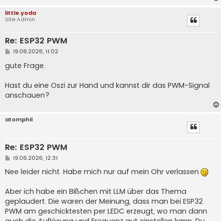
little.yoda
Site Admin
Re: ESP32 PWM
B
19.06.2026, 11:02
e
i
gute Frage.
t
r
a
Hast du eine Oszi zur Hand und kannst dir das PWM-Signal
g
anschauen?
atomphil
Re: ESP32 PWM
B
19.06.2026, 12:31
e
i
Nee leider nicht. Habe mich nur auf mein Ohr verlassen
t
r
a
Aber ich habe ein Bißchen mit LLM über das Thema
g
geplaudert. Die waren der Meinung, dass man bei ESP32
PWM am geschicktesten per LEDC erzeugt, wo man dann