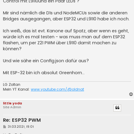
Control mit L9110und ein Paar LEDs ?
Mir sind nämlich die D1s und NodeMCUs sowie die anderen
Bridges ausgegangen, aber ESP32 und L9110 habe ich noch.
Ich weiß, das ist evt. Kanone auf Spatz, aber wenn es geht,
würde ich es mal testen - was muss man auf dem ESP32
flashen, um per Z21 PWM über L9110 damit machen zu
können?
Und wie sähe ein Config.json dafür aus?
Mit ESP-32 bin ich absolut Greenhorn...
LG Zoltan
Mein YT Kanal:
www.youtube.com/@oldnat
little.yoda
Site Admin
Re: ESP32 PWM
B
31.03.2021, 19:01
e