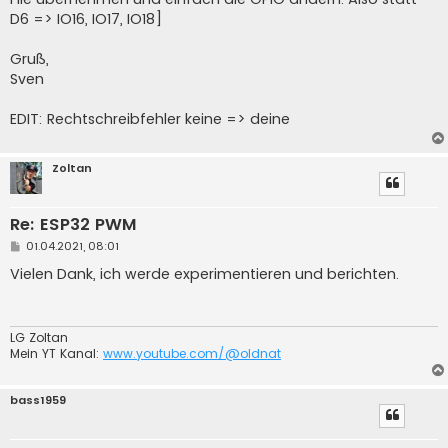
D6 => IO16, IO17, IO18]
Gruß,
Sven
EDIT: Rechtschreibfehler keine => deine
Zoltan
Re: ESP32 PWM
B
01.04.2021, 08:01
e
i
Vielen Dank, ich werde experimentieren und berichten.
t
r
a
g
LG Zoltan
Mein YT Kanal:
www.youtube.com/@oldnat
bass1959