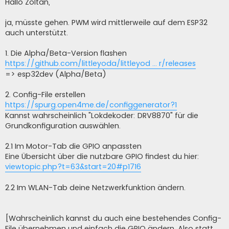
i
Hallo Zoltan,
t
r
a
ja, müsste gehen. PWM wird mittlerweile auf dem ESP32
g
auch unterstützt.
1. Die Alpha/Beta-Version flashen
https://github.com/littleyoda/littleyod ... r/releases
=> esp32dev (Alpha/Beta)
2. Config-File erstellen
https://spurg.open4me.de/configgenerator?1
Kannst wahrscheinlich "Lokdekoder: DRV8870" für die
Grundkonfiguration auswählen.
2.1 Im Motor-Tab die GPIO anpassten
Eine Übersicht über die nutzbare GPIO findest du hier:
viewtopic.php?t=63&start=20#p1716
2.2 Im WLAN-Tab deine Netzwerkfunktion ändern.
[Wahrscheinlich kannst du auch eine bestehendes Config-
File übernehmen und einfach die GPIO ändern. Also statt