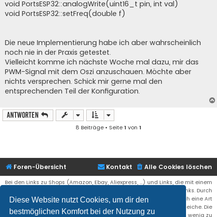
void PortsESP32::analogWrite(uint16_t pin, int val)
void PortsESP32::setFreq(double f)
Die neue Implementierung habe ich aber wahrscheinlich
noch nie in der Praxis getestet.
Vielleicht komme ich nächste Woche mal dazu, mir das
PWM-Signal mit dem Oszi anzuschauen. Möchte aber
nichts versprechen. Schick mir gerne mal den
entsprechenden Teil der Konfiguration.
Antworten
8 Beiträge • Seite
1
von
1
Foren-Übersicht
Kontakt
Alle Cookies löschen
Bei den Links zu Shops (Amazon, Ebay, Aliexpress, ...) und Links, die mit einem
Stern (*) markiert sind, kann es sich um sogenannte Affiliate Links. Durch
den Kauf eines Produktes über einen Affiliate Link erhälte ich eine Art
Diese Website nutzt Cookies, um dir den
Umsatzbeteiligung gutgeschrieben. Für euch bleibt der Preis der gleiche. Die
bestmöglichen Komfort bei der Nutzung zu
Einnahmen helfen die Hostgebühren für diese Webseite ein wenig zu