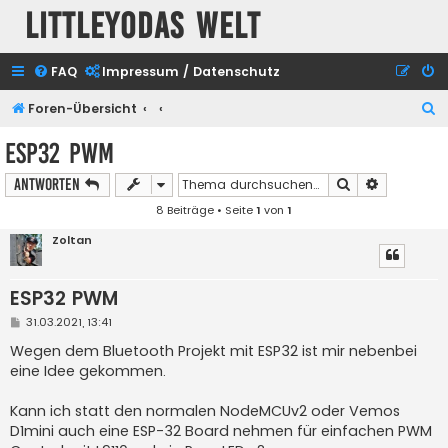
Littleyodas Welt
FAQ
Impressum / Datenschutz
S
Foren-Übersicht
u
ESP32 PWM
c
Suche
Erweiterte
Antworten
h
8 Beiträge • Seite
1
von
1
e
Zoltan
ESP32 PWM
B
31.03.2021, 13:41
e
i
Wegen dem Bluetooth Projekt mit ESP32 ist mir nebenbei
t
eine Idee gekommen.
r
a
g
Kann ich statt den normalen NodeMCUv2 oder Vemos
D1mini auch eine ESP-32 Board nehmen für einfachen PWM