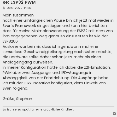
Re: ESP32 PWM
B
09.01.2022, 14:55
e
i
Moin zusammen,
t
nach einer umfangreichen Pause bin ich jetzt mal wieder in
r
a
Sven's Framework eingestiegen und kann hier berichten,
g
dass für meine Minimalanwendung der ESP32 mit dem von
ihm angegebenen Weg genauso einzusetzen ist wie der
ESP8266.
Auslöser war bei mir, dass ich irgendwann mal eine
sensorlose Geschwindigkeitsregelung nachrüsten möchte,
die Hardware sollte daher schon jetzt mehr als einen
Analogeingang aufweisen.
In meiner Konfiguration hatte ich dabei die z21-Emulation,
PWM über zwei Ausgänge, und LED-Ausgänge in
Abhängigkeit von der Fahrtrichtung. Die Ausgänge habe
ich mit der IOxx-Notation konfiguriert, dem Hinweis von
Sven folgend.
Grüße, Stephan
Es ist nie zu spät für eine glückliche Kindheit.