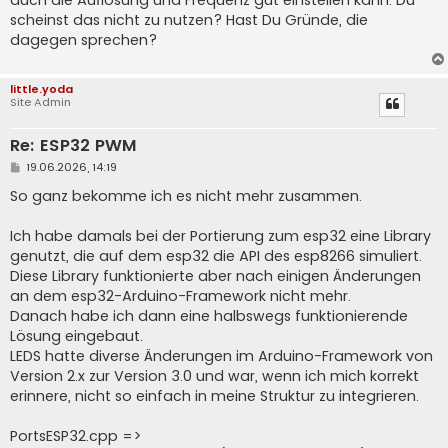
auch die Auflösung und Frequenz gut einstellen kann. Du
scheinst das nicht zu nutzen? Hast Du Gründe, die
dagegen sprechen?
little.yoda
Site Admin
Re: ESP32 PWM
B
19.06.2026, 14:19
e
i
So ganz bekomme ich es nicht mehr zusammen.
t
r
a
Ich habe damals bei der Portierung zum esp32 eine Library
g
genutzt, die auf dem esp32 die API des esp8266 simuliert.
Diese Library funktionierte aber nach einigen Änderungen
an dem esp32-Arduino-Framework nicht mehr.
Danach habe ich dann eine halbswegs funktionierende
Lösung eingebaut.
LEDS hatte diverse Änderungen im Arduino-Framework von
Version 2.x zur Version 3.0 und war, wenn ich mich korrekt
erinnere, nicht so einfach in meine Struktur zu integrieren.
PortsESP32.cpp =>