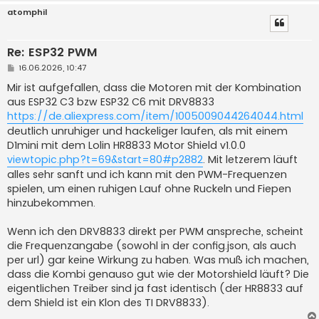
atomphil
Re: ESP32 PWM
B
16.06.2026, 10:47
e
i
Mir ist aufgefallen, dass die Motoren mit der Kombination
t
aus ESP32 C3 bzw ESP32 C6 mit DRV8833
r
a
https://de.aliexpress.com/item/1005009044264044.html
g
deutlich unruhiger und hackeliger laufen, als mit einem
D1mini mit dem Lolin HR8833 Motor Shield v1.0.0
viewtopic.php?t=69&start=80#p2882
. Mit letzerem läuft
alles sehr sanft und ich kann mit den PWM-Frequenzen
spielen, um einen ruhigen Lauf ohne Ruckeln und Fiepen
hinzubekommen.
Wenn ich den DRV8833 direkt per PWM anspreche, scheint
die Frequenzangabe (sowohl in der config.json, als auch
per url) gar keine Wirkung zu haben. Was muß ich machen,
dass die Kombi genauso gut wie der Motorshield läuft? Die
eigentlichen Treiber sind ja fast identisch (der HR8833 auf
dem Shield ist ein Klon des TI DRV8833).