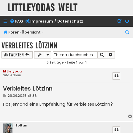
Littleyodas Welt
FAQ
Impressum / Datenschutz
S
Foren-Übersicht
u
Verbleites Lötzinn
c
Suche
Erweiterte
Antworten
h
5 Beiträge • Seite
1
von
1
e
little.yoda
Site Admin
Verbleites Lötzinn
B
26.09.2025, 18:36
e
i
Hat jemand eine Empfehlung für verbleites Lötzinn?
t
r
a
g
Zoltan