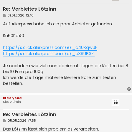
Re: Verbleites Lötzinn
B
31.01.2026, 12:16
e
i
Auf Aliexpress habe ich ein paar Anbieter gefunden:
t
r
a
Sn60Pb40
g
https://s.click.aliexpress.com/e/_c4UKqwUF
https://s.click.aliexpress.com/e/_c39UB3z1
Je nachdem wie viel man abnimmt, liegen die Kosten bei 8
bis 10 Euro pro 100g.
Ich werde die Tage mal eine kleinere Rolle zum testen
bestellen.
little.yoda
Site Admin
Re: Verbleites Lötzinn
B
05.05.2026, 17:55
e
i
Das Lötzinn lässt sich problemlos verarbeiten.
t