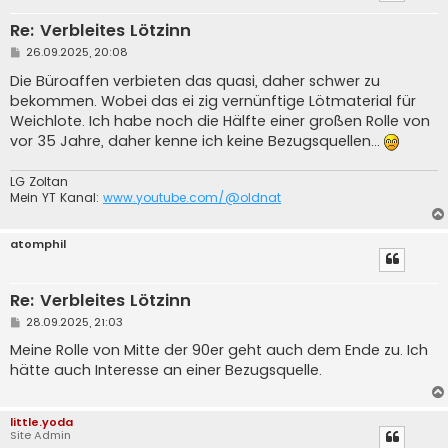
Re: Verbleites Lötzinn
B
26.09.2025, 20:08
e
i
Die Büroaffen verbieten das quasi, daher schwer zu
t
bekommen. Wobei das ei zig vernünftige Lötmaterial für
r
a
Weichlote. Ich habe noch die Hälfte einer großen Rolle von
g
vor 35 Jahre, daher kenne ich keine Bezugsquellen...
LG Zoltan
Mein YT Kanal:
www.youtube.com/@oldnat
atomphil
Re: Verbleites Lötzinn
B
28.09.2025, 21:03
e
i
Meine Rolle von Mitte der 90er geht auch dem Ende zu. Ich
t
hätte auch Interesse an einer Bezugsquelle.
r
a
g
little.yoda
Site Admin