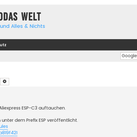
yodas Welt
und Alles & Nichts
utz
Suche
Erweiterte Suche
f Aliexpress ESP-C3 auftauchen.
 unter dem Prefix ESP veröffentlicht.
ules
a819f421