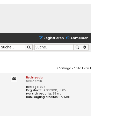
Registrieren
Anmelden
Suche
Suche
Erweiterte Suche
7 Beiträge • Seite
1
von
1
little.yoda
Site Admin
Beiträge:
997
Registriert:
14.09.2018, 19:05
Hat sich bedankt:
35 Mal
Danksagung erhalten:
177 Mal