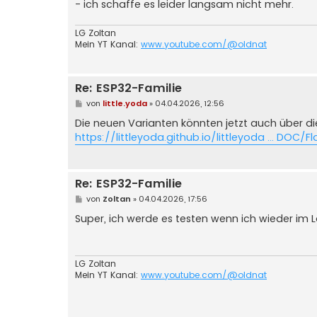
- ich schaffe es leider langsam nicht mehr.
LG Zoltan
Mein YT Kanal:
www.youtube.com/@oldnat
Re: ESP32-Familie
B
von
little.yoda
»
04.04.2026, 12:56
e
i
Die neuen Varianten könnten jetzt auch über d
t
https://littleyoda.github.io/littleyoda ... DOC/F
r
a
g
Re: ESP32-Familie
B
von
Zoltan
»
04.04.2026, 17:56
e
i
Super, ich werde es testen wenn ich wieder im 
t
r
a
g
LG Zoltan
Mein YT Kanal:
www.youtube.com/@oldnat