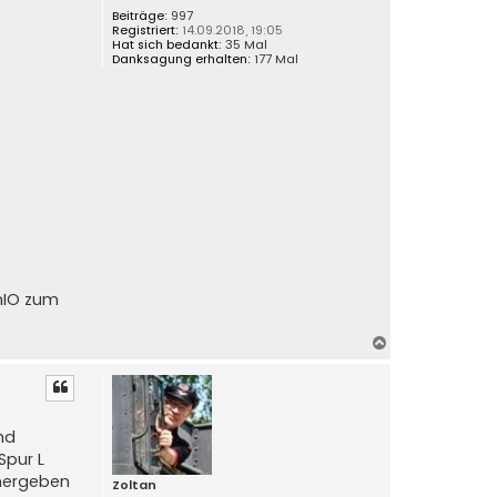
Beiträge:
997
o
Registriert:
14.09.2018, 19:05
b
Hat sich bedankt:
35 Mal
e
Danksagung erhalten:
177 Mal
n
mIO zum
N
a
c
h
o
nd
b
Spur L
e
 hergeben
n
Zoltan