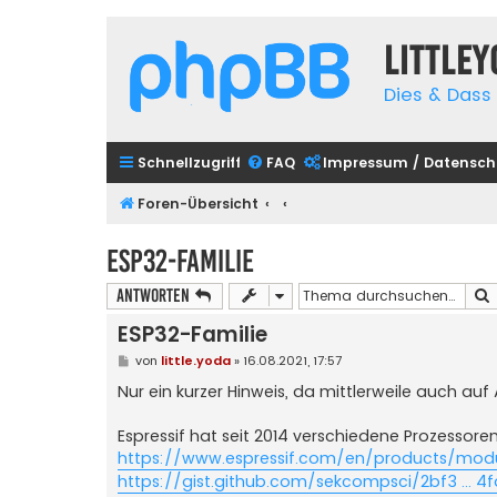
Little
Dies & Dass 
Schnellzugriff
FAQ
Impressum / Datensch
Foren-Übersicht
ESP32-Familie
Antworten
ESP32-Familie
B
von
little.yoda
»
16.08.2021, 17:57
e
i
Nur ein kurzer Hinweis, da mittlerweile auch au
t
r
a
Espressif hat seit 2014 verschiedene Prozessoren
g
https://www.espressif.com/en/products/mod
https://gist.github.com/sekcompsci/2bf3 ... 4f