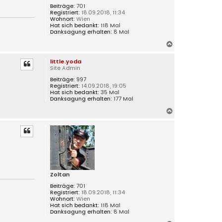
Beiträge:
701
Registriert:
18.09.2018, 11:34
Wohnort:
Wien
Hat sich bedankt:
118 Mal
Danksagung erhalten:
8 Mal
N
a
little.yoda
c
Site Admin
h
Beiträge:
997
o
Registriert:
14.09.2018, 19:05
b
Hat sich bedankt:
35 Mal
e
Danksagung erhalten:
177 Mal
n
N
a
c
h
o
b
e
n
Zoltan
Beiträge:
701
Registriert:
18.09.2018, 11:34
Wohnort:
Wien
Hat sich bedankt:
118 Mal
Danksagung erhalten:
8 Mal