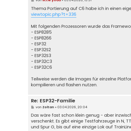
von
little.yoda
»
03.04.2026, 13:31
e
i
Thema Portierung auf C6 habe ich in einen eig
t
viewtopic.php?t=336
r
a
g
Mit folgenden Prozessoren wurde das Framework
- ESP8285
- ESP8266
- ESP32
- ESP32S2
- ESP32S3
- ESP32C3
- ESP32C6
Teilweise werden die Images für einzelne Pla
kompilieren und flashen nutzen.
Re: ESP32-Familie
B
von
Zoltan
»
03.04.2026, 20:04
e
i
Das wäre fast schon klein genug - aber inzwis
t
verschenkt. Es gibt einige Testfahrzeuge in N, T
r
a
und Spur G, bis auf eine einzige Lok auf TrainLi
g