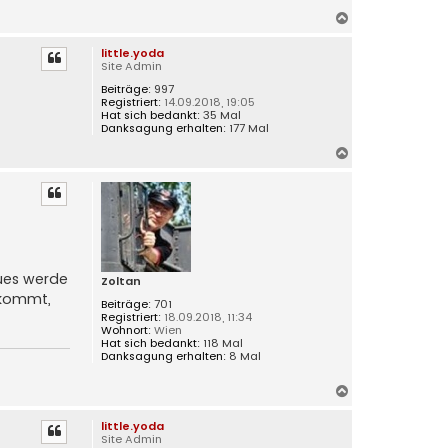
N
a
little.yoda
c
Site Admin
h
Beiträge:
997
o
Registriert:
14.09.2018, 19:05
b
Hat sich bedankt:
35 Mal
e
Danksagung erhalten:
177 Mal
n
N
a
c
h
o
b
e
eues werde
n
Zoltan
 kommt,
Beiträge:
701
Registriert:
18.09.2018, 11:34
Wohnort:
Wien
Hat sich bedankt:
118 Mal
Danksagung erhalten:
8 Mal
N
a
little.yoda
c
Site Admin
h