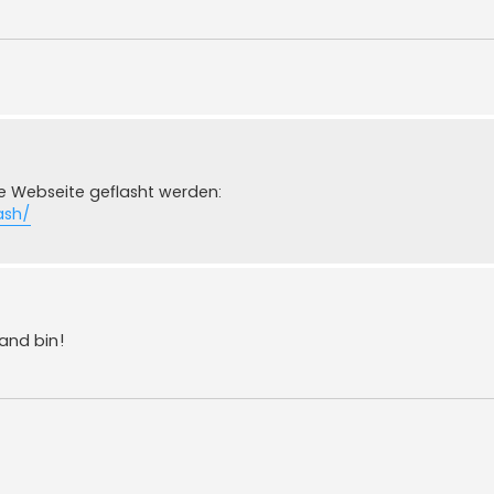
ie Webseite geflasht werden:
lash/
Land bin!