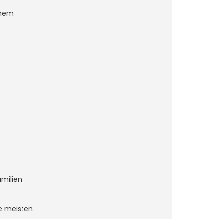
inem
amilien
ie meisten