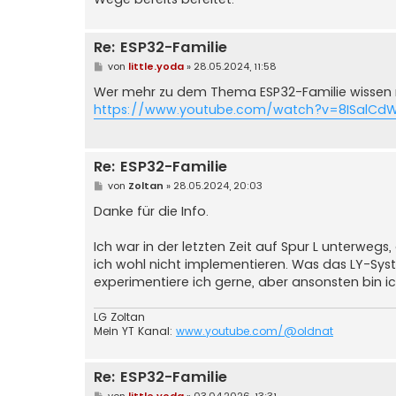
Re: ESP32-Familie
B
von
little.yoda
»
28.05.2024, 11:58
e
i
Wer mehr zu dem Thema ESP32-Familie wissen
t
https://www.youtube.com/watch?v=8ISalCd
r
a
g
Re: ESP32-Familie
B
von
Zoltan
»
28.05.2024, 20:03
e
i
Danke für die Info.
t
r
a
Ich war in der letzten Zeit auf Spur L unterwegs
g
ich wohl nicht implementieren. Was das LY-Syst
experimentiere ich gerne, aber ansonsten bin i
LG Zoltan
Mein YT Kanal:
www.youtube.com/@oldnat
Re: ESP32-Familie
B