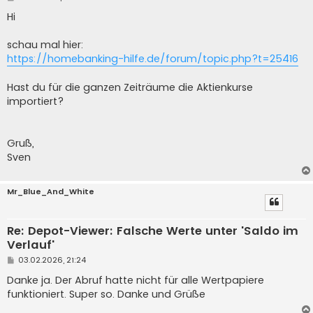
e
i
Hi
t
r
a
schau mal hier:
g
https://homebanking-hilfe.de/forum/topic.php?t=25416
Hast du für die ganzen Zeiträume die Aktienkurse
importiert?
Gruß,
Sven
Mr_Blue_And_White
Re: Depot-Viewer: Falsche Werte unter 'Saldo im
Verlauf'
B
03.02.2026, 21:24
e
i
Danke ja. Der Abruf hatte nicht für alle Wertpapiere
t
funktioniert. Super so. Danke und Grüße
r
a