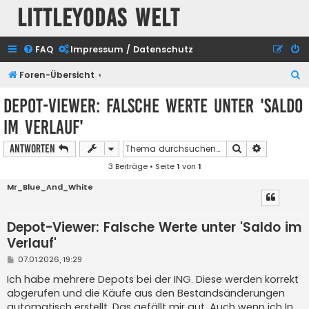
Littleyodas Welt
FAQ
Impressum / Datenschutz
S
Foren-Übersicht
u
Depot-Viewer: Falsche Werte unter 'Saldo
c
im Verlauf'
h
e
Suche
Erweiterte
Antworten
3 Beiträge • Seite
1
von
1
Mr_Blue_And_White
Depot-Viewer: Falsche Werte unter 'Saldo im
Verlauf'
B
07.01.2026, 19:29
e
i
Ich habe mehrere Depots bei der ING. Diese werden korrekt
t
abgerufen und die Käufe aus den Bestandsänderungen
r
a
automatisch erstellt. Das gefällt mir gut. Auch wenn ich In