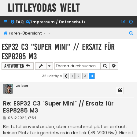
Littleyodas Welt
FAQ
Impressum / Datenschutz
S
Foren-Übersicht
u
ESP32 C3 "Super Mini" // Ersatz für
c
ESP8285 M3
h
e
Suche
Erweiterte
Antworten
35 Beiträge
1
2
3
4
Vorherige
Zoltan
Re: ESP32 C3 "Super Mini" // Ersatz für
ESP8285 M3
B
06.12.2024, 17:54
e
i
Bin total einverstanden, aber manchmal gibt es einfach
t
keinen Platz für irgendetwas in der Lok (zB. V100 6w). Hier ist
r