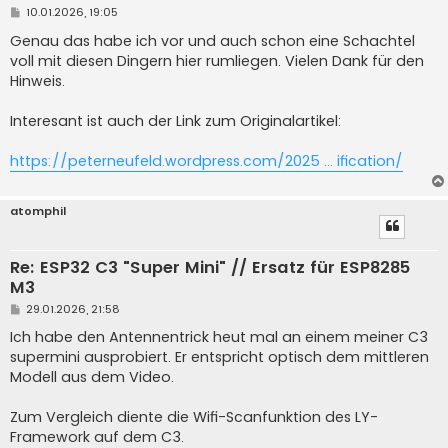
B
10.01.2026, 19:05
e
i
Genau das habe ich vor und auch schon eine Schachtel
t
voll mit diesen Dingern hier rumliegen. Vielen Dank für den
r
a
Hinweis.
g
Interesant ist auch der Link zum Originalartikel:
https://peterneufeld.wordpress.com/2025 ... ification/
atomphil
Re: ESP32 C3 "Super Mini" // Ersatz für ESP8285
M3
B
29.01.2026, 21:58
e
i
Ich habe den Antennentrick heut mal an einem meiner C3
t
supermini ausprobiert. Er entspricht optisch dem mittleren
r
a
Modell aus dem Video.
g
Zum Vergleich diente die Wifi-Scanfunktion des LY-
Framework auf dem C3.