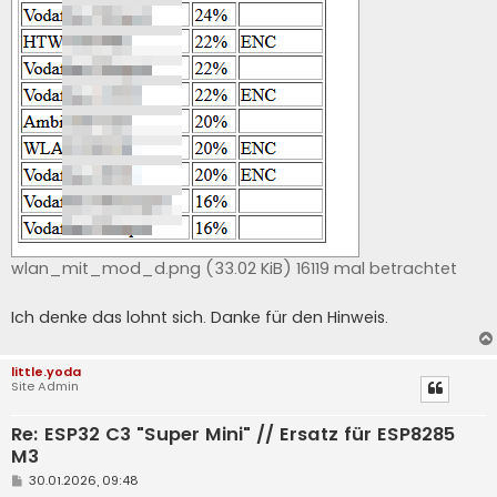
wlan_mit_mod_d.png (33.02 KiB) 16119 mal betrachtet
Ich denke das lohnt sich. Danke für den Hinweis.
little.yoda
Site Admin
Re: ESP32 C3 "Super Mini" // Ersatz für ESP8285
M3
B
30.01.2026, 09:48
e