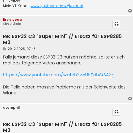
LG Zoltan
Mein YT Kanal:
www.youtube.com/@oldnat
little.yoda
Site Admin
Re: ESP32 C3 "Super Mini" // Ersatz für ESP8285
M3
B
29.12.2025, 07:43
e
i
Falls jemand diese ESP32 C3 nutzen möchte, sollte er sich
t
mal das folgende Video anschauen.
r
a
g
https://www.youtube.com/watch?v=UHTdhCrSA3g
Die Teile haben massive Probleme mit der Reichweite des
Wlans.
atomphil
Re: ESP32 C3 "Super Mini" // Ersatz für ESP8285
M3