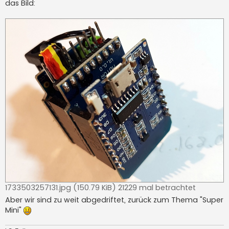
a
das Bild:
g
1733503257131.jpg (150.79 KiB) 21229 mal betrachtet
Aber wir sind zu weit abgedriftet, zurück zum Thema "Super
Mini"