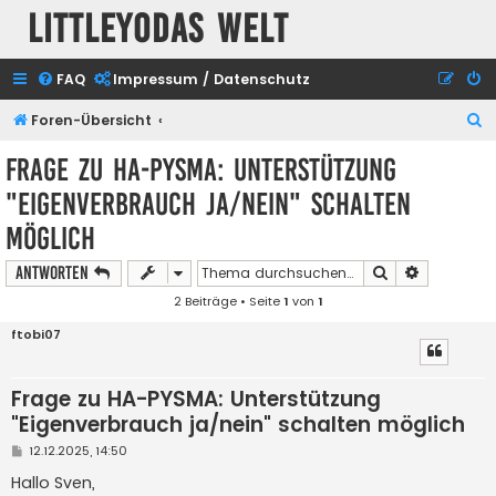
Littleyodas Welt
FAQ
Impressum / Datenschutz
S
Foren-Übersicht
u
Frage zu HA-PYSMA: Unterstützung
c
"Eigenverbrauch ja/nein" schalten
h
möglich
e
Suche
Erweiterte
Antworten
2 Beiträge • Seite
1
von
1
ftobi07
Frage zu HA-PYSMA: Unterstützung
"Eigenverbrauch ja/nein" schalten möglich
B
12.12.2025, 14:50
e
i
Hallo Sven,
t