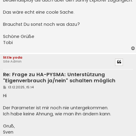
Das wäre echt eine coole Sache.
Brauchst Du sonst noch was dazu?
Schöne Grüße
Tobi
little.yoda
Site Admin
Re: Frage zu HA-PYSMA: Unterstützung
"Eigenverbrauch ja/nein" schalten möglich
B
13.12.2025, 15:14
e
i
Hi
t
r
a
Der Parameter ist mir noch nie untergekommen.
g
Ich habe keine Ahnung, wie man ihn ändern kann.
Gruß,
Sven