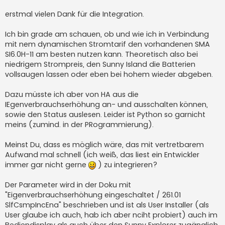
r
a
erstmal vielen Dank für die Integration.
g
Ich bin grade am schauen, ob und wie ich in Verbindung
mit nem dynamischen Stromtarif den vorhandenen SMA
SI6.0H-11 am besten nutzen kann. Theoretisch also bei
niedrigem Strompreis, den Sunny Island die Batterien
vollsaugen lassen oder eben bei hohem wieder abgeben.
Dazu müsste ich aber von HA aus die
IEgenverbrauchserhöhung an- und ausschalten können,
sowie den Status auslesen. Leider ist Python so garnicht
meins (zumind. in der PRogrammierung).
Meinst Du, dass es möglich wäre, das mit vertretbarem
Aufwand mal schnell (ich weiß, das liest ein Entwickler
immer gar nicht gerne
) zu integrieren?
Der Parameter wird in der Doku mit
"Eigenverbrauchserhöhung eingeschaltet / 261.01
SlfCsmpIncEna" beschrieben und ist als User Installer (als
User glaube ich auch, hab ich aber nciht probiert) auch im
Bediendisplay als auch über den Sunny Explorer zugänglich.