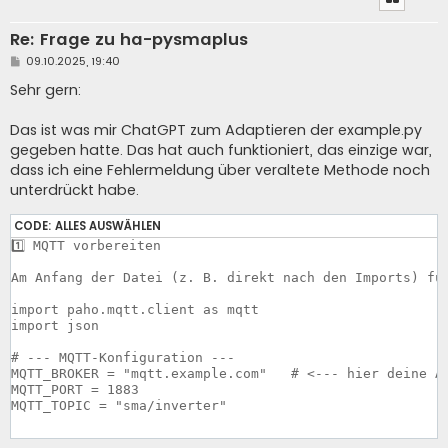
Re: Frage zu ha-pysmaplus
B
09.10.2025, 19:40
e
i
Sehr gern:
t
r
a
Das ist was mir ChatGPT zum Adaptieren der example.py
g
gegeben hatte. Das hat auch funktioniert, das einzige war,
dass ich eine Fehlermeldung über veraltete Methode noch
unterdrückt habe.
CODE:
ALLES AUSWÄHLEN
1️⃣ MQTT vorbereiten

Am Anfang der Datei (z. B. direkt nach den Imports) füg
import paho.mqtt.client as mqtt

import json

# --- MQTT-Konfiguration ---

MQTT_BROKER = "mqtt.example.com"   # <--- hier deine Ad
MQTT_PORT = 1883

MQTT_TOPIC = "sma/inverter"
