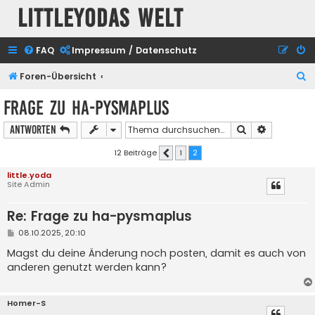
Littleyodas Welt
FAQ
Impressum / Datenschutz
S
Foren-Übersicht
u
Frage zu ha-pysmaplus
c
Suche
Erweiterte
Antworten
h
e
12 Beiträge
1
2
Vorherige
little.yoda
Site Admin
Re: Frage zu ha-pysmaplus
B
08.10.2025, 20:10
e
i
Magst du deine Änderung noch posten, damit es auch von
t
anderen genutzt werden kann?
r
a
g
Homer-S