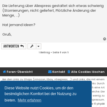
Die Lieferung über Aliexpress gestaltet sich etwas schwierig
(Stornierungen, nicht geliefert, Plötzliche Änderung der
Menge, ...)
Hat jemand Ideen?
Gruß,
Antworten
1 Beitrag • Seite
1
von
1
Foren-Übersicht
Kontakt
Alle Cookies löschen
Bei den Links zu Shops (Amazon, Ebay, Aliexpress, ...) und Links, die mit einem
Stern (*) markiert sind, kann es sich um sogenannte Affiliate Links. Durch
den Kauf eines Produktes über einen Affiliate Link erhälte ich eine Art
Diese Website nutzt Cookies, um dir den
Umsatzbeteiligung gutgeschrieben. Für euch bleibt der Preis der gleiche. Die
bestmöglichen Komfort bei der Nutzung zu
Einnahmen helfen die Hostgebühren für diese Webseite ein wenig zu
reduzieren. Siehe auch das Impressum.
bieten.
Mehr erfahren
Flat Style by
Ian Bradley
• Powered by
phpBB
® Forum Software © phpBB