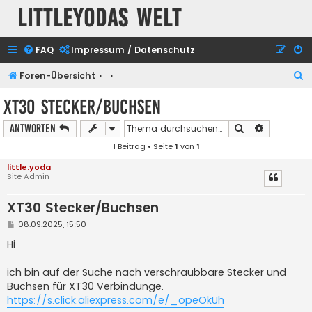
Littleyodas Welt
FAQ
Impressum / Datenschutz
S
Foren-Übersicht
u
XT30 Stecker/Buchsen
c
Suche
Erweiterte
Antworten
h
1 Beitrag • Seite
1
von
1
e
little.yoda
Site Admin
XT30 Stecker/Buchsen
B
08.09.2025, 15:50
e
i
Hi
t
r
a
ich bin auf der Suche nach verschraubbare Stecker und
g
Buchsen für XT30 Verbindunge.
https://s.click.aliexpress.com/e/_opeOkUh