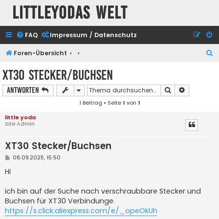
Littleyodas Welt
FAQ
Impressum / Datenschutz
S
Foren-Übersicht
u
XT30 Stecker/Buchsen
c
Suche
Erweiterte
Antworten
h
1 Beitrag • Seite
1
von
1
e
little.yoda
Site Admin
XT30 Stecker/Buchsen
B
08.09.2025, 15:50
e
i
Hi
t
r
a
ich bin auf der Suche nach verschraubbare Stecker und
g
Buchsen für XT30 Verbindunge.
https://s.click.aliexpress.com/e/_opeOkUh