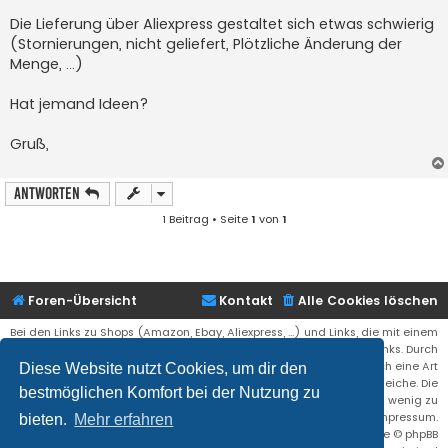
Die Lieferung über Aliexpress gestaltet sich etwas schwierig
(Stornierungen, nicht geliefert, Plötzliche Änderung der
Menge, ...)
Hat jemand Ideen?
Gruß,
Antworten
1 Beitrag • Seite
1
von
1
Foren-Übersicht
Kontakt
Alle Cookies löschen
Bei den Links zu Shops (Amazon, Ebay, Aliexpress, ...) und Links, die mit einem
Stern (*) markiert sind, kann es sich um sogenannte Affiliate Links. Durch
den Kauf eines Produktes über einen Affiliate Link erhälte ich eine Art
Diese Website nutzt Cookies, um dir den
Umsatzbeteiligung gutgeschrieben. Für euch bleibt der Preis der gleiche. Die
bestmöglichen Komfort bei der Nutzung zu
Einnahmen helfen die Hostgebühren für diese Webseite ein wenig zu
reduzieren. Siehe auch das Impressum.
bieten.
Mehr erfahren
Flat Style by
Ian Bradley
• Powered by
phpBB
® Forum Software © phpBB