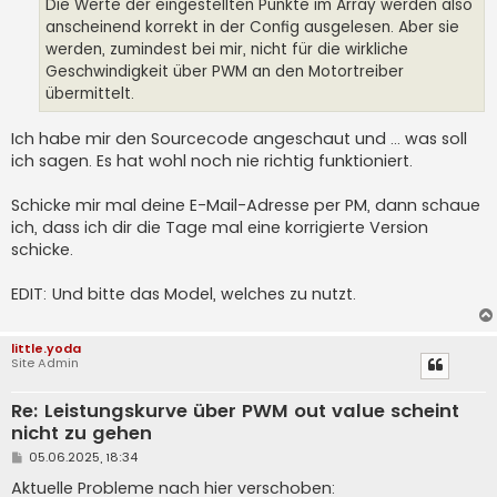
a
Die Werte der eingestellten Punkte im Array werden also
g
anscheinend korrekt in der Config ausgelesen. Aber sie
werden, zumindest bei mir, nicht für die wirkliche
Geschwindigkeit über PWM an den Motortreiber
übermittelt.
Ich habe mir den Sourcecode angeschaut und ... was soll
ich sagen. Es hat wohl noch nie richtig funktioniert.
Schicke mir mal deine E-Mail-Adresse per PM, dann schaue
ich, dass ich dir die Tage mal eine korrigierte Version
schicke.
EDIT: Und bitte das Model, welches zu nutzt.
little.yoda
Site Admin
Re: Leistungskurve über PWM out value scheint
nicht zu gehen
B
05.06.2025, 18:34
e
i
Aktuelle Probleme nach hier verschoben: