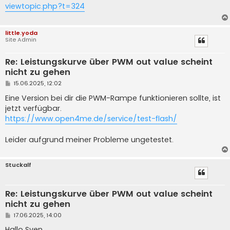
t
viewtopic.php?t=324
r
a
g
little.yoda
Site Admin
Re: Leistungskurve über PWM out value scheint
nicht zu gehen
B
15.06.2025, 12:02
e
i
Eine Version bei dir die PWM-Rampe funktionieren sollte, ist
t
jetzt verfügbar.
r
a
https://www.open4me.de/service/test-flash/
g
Leider aufgrund meiner Probleme ungetestet.
Stuckalf
Re: Leistungskurve über PWM out value scheint
nicht zu gehen
B
17.06.2025, 14:00
e
i
Hallo Sven,