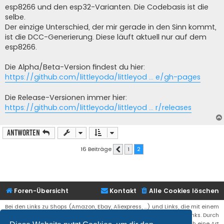
esp8266 und den esp32-Varianten. Die Codebasis ist die
selbe.
Der einzige Unterschied, der mir gerade in den Sinn kommt,
ist die DCC-Generierung. Diese läuft aktuell nur auf dem
esp8266.
Die Alpha/Beta-Version findest du hier:
https://github.com/littleyoda/littleyod ... e/gh-pages
Die Release-Versionen immer hier:
https://github.com/littleyoda/littleyod ... r/releases
Antworten
16 Beiträge
1
2
Vorherige
Foren-Übersicht
Kontakt
Alle Cookies löschen
Bei den Links zu Shops (Amazon, Ebay, Aliexpress, ...) und Links, die mit einem
Stern (*) markiert sind, kann es sich um sogenannte Affiliate Links. Durch
den Kauf eines Produktes über einen Affiliate Link erhälte ich eine Art