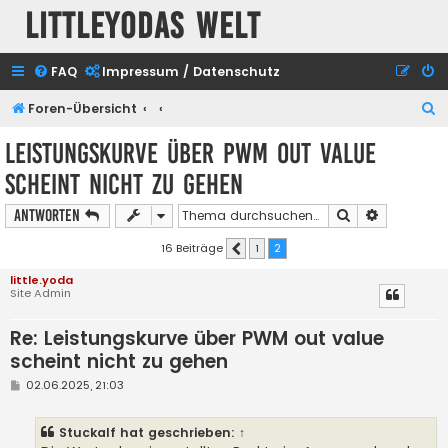
Littleyodas Welt
FAQ
Impressum / Datenschutz
S
Foren-Übersicht
u
Leistungskurve über PWM out value
c
scheint nicht zu gehen
h
e
Suche
Erweiterte
Antworten
16 Beiträge
1
2
Vorherige
little.yoda
Site Admin
Re: Leistungskurve über PWM out value
scheint nicht zu gehen
B
02.06.2025, 21:03
e
i
t
Stuckalf
hat geschrieben:
↑
r