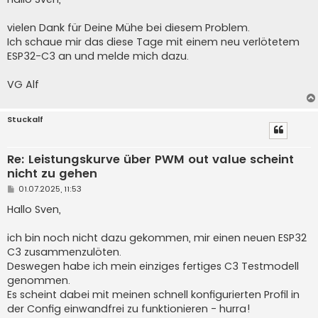
t
r
a
vielen Dank für Deine Mühe bei diesem Problem.
g
Ich schaue mir das diese Tage mit einem neu verlötetem
ESP32-C3 an und melde mich dazu.
VG Alf
Stuckalf
Re: Leistungskurve über PWM out value scheint
nicht zu gehen
B
01.07.2025, 11:53
e
i
Hallo Sven,
t
r
a
ich bin noch nicht dazu gekommen, mir einen neuen ESP32
g
C3 zusammenzulöten.
Deswegen habe ich mein einziges fertiges C3 Testmodell
genommen.
Es scheint dabei mit meinen schnell konfigurierten Profil in
der Config einwandfrei zu funktionieren - hurra!