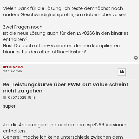
Vielen Dank für die Lösung. Ich teste demnächst noch
andere Geschwindigkeitsprofile, um dabei sicher zu sein.
Zwei Fragen noch:
Ist die neue Lösung auch für den ESP8266 in den binaries
enthalten?
Hast Du auch offline-Varianten der neu kompilierten
binaries für den alten offline-flasher?
little.yoda
Site Admin
Re: Leistungskurve über PWM out value scheint
nicht zu gehen
B
01.07.2025, 15:19
e
i
super.
t
r
a
g
Ja, die Änderungen sind auch in den esp8266 Versionen
enthalten.
Generell mache ich keine Unterschiede zwischen dem