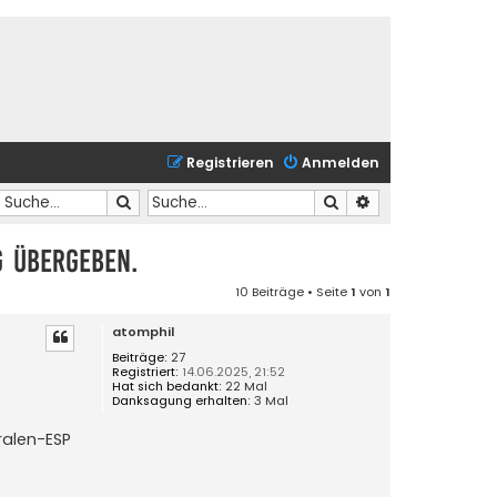
Registrieren
Anmelden
Suche
Suche
Erweiterte Suche
g übergeben.
10 Beiträge • Seite
1
von
1
atomphil
Beiträge:
27
Registriert:
14.06.2025, 21:52
Hat sich bedankt:
22 Mal
Danksagung erhalten:
3 Mal
ralen-ESP