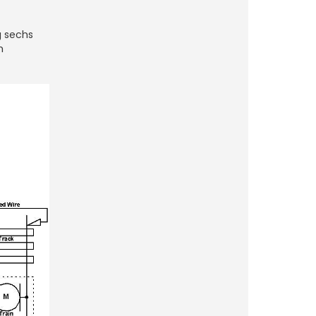
g sechs
n