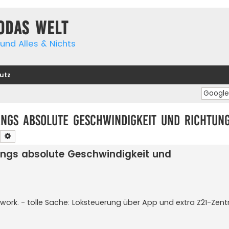
yodas Welt
und Alles & Nichts
utz
ngs absolute Geschwindigkeit und Richtun
Suche
Erweiterte Suche
ngs absolute Geschwindigkeit und
ork. - tolle Sache: Loksteuerung über App und extra Z21-Zent