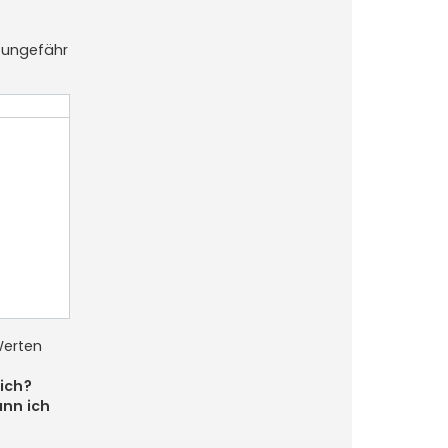
 ungefähr
Werten
ich?
ann ich