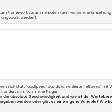
< 510) {

< 527) {

n zum Framework zusammenraten kann, würde eine Umsetzung
ch angepaßt werden):
 680) {

{

< 590) {

< 610) {

< 624) {

< 640) {

nn wenn ich statt "absSpeed" das dokumentierte "relSpeed" mit 
it ändert sich. Nun meine Fragen:
r die absolute Geschwindigkeit und wie ist der Wertebere
gegeben werden oder gibt es eine eigene Variable? Wie k