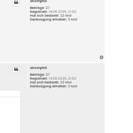
atomphil
c
h
Beiträge:
27
Registriert:
14.06.2025, 21:52
o
Hat sich bedankt:
22 Mal
b
Danksagung erhalten:
3 Mal
e
n
N
a
atomphil
c
h
Beiträge:
27
Registriert:
14.06.2025, 21:52
o
Hat sich bedankt:
22 Mal
b
Danksagung erhalten:
3 Mal
e
n