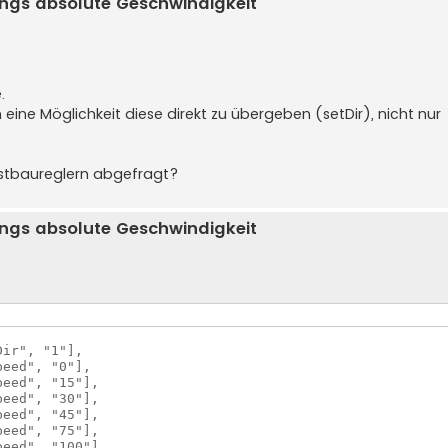
ngs absolute Geschwindigkeit
.
ine Möglichkeit diese direkt zu übergeben (setDir), nicht nur
bstbaureglern abgefragt?
ngs absolute Geschwindigkeit
ir", "1"], 

eed", "0"], 

ed", "15"], 	

ed", "30"], 	

eed", "45"],                           

eed", "75"],

ed", "100"], 	
