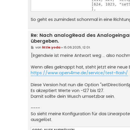
                          [624, 1023, "setS
So geht es zumindest schonmal in eine Richtun
Re: Nach analogRead des Analogeinga
übergeben.
B
von
little.yoda
»
15.06.2025, 12:01
e
i
[Irgendwie ist meine Antwort weg ... also noch
t
r
a
Wenn alles geknappt hat, steht jetzt eine neue
g
https://www.open4me.de/service/test-flash/
Diese Version hat nun die Option "setDirectionS
Es akzeptiert Werte von -127 bis 127.
Damit sollte dein Wusch umsetzbar sein.
----
So sieht meine Konfiguration für das Linearpot
ausgelöst.