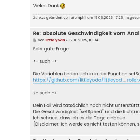
            ]

Vielen Dank
  delay(80); 

        }

}
Zuletzt geändert von
atomphil
am 15.06.2025, 17:26, insges
Re: absolute Geschwindigkeit vom Ana
B
von
little.yoda
»
15.06.2025, 10:04
e
i
Sehr gute Frage.
t
r
a
<- such ->
g
Die Variablen finden sich in in der Function setS
https://github.com/littleyoda/littleyod ... roller
<- such ->
Dein Fall wird tatsächlich noch nicht unterstützt
Die Geschwindigkeit "setSpeed" und die Richtun
Ich schaue, dass ich es die Tage einbaue.
[Disclaimer: Ich werde es nicht testen können, 