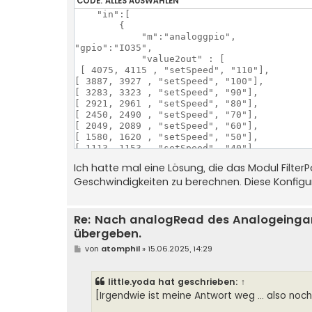
CODE:
ALLES AUSWÄHLEN
    "in":[

        {

            "m":"analoggpio",

"gpio":"IO35",

            "value2out" : [

 [ 4075, 4115 , "setSpeed", "110"],

[ 3887, 3927 , "setSpeed", "100"],

[ 3283, 3323 , "setSpeed", "90"],

[ 2921, 2961 , "setSpeed", "80"],

[ 2450, 2490 , "setSpeed", "70"],

[ 2049, 2089 , "setSpeed", "60"],

[ 1580, 1620 , "setSpeed", "50"],

[ 1113, 1153 , "setSpeed", "40"],

[ 651, 691 , "setSpeed", "30"],

Ich hatte mal eine Lösung, die das Modul Filte
[ 299, 339 , "setSpeed", "20"],

Geschwindigkeiten zu berechnen. Diese Konfigur
[ 11, 51 , "setSpeed", "10"],

[ 0, 40 , "setSpeed", "0"],

           ],

            "out": [ "lctl" ]

Re: Nach analogRead des Analogeinga
übergeben.
        },

B
von
atomphil
»
15.06.2025, 14:29
e
i
t
little.yoda
hat geschrieben:
↑
r
a
[Irgendwie ist meine Antwort weg ... also noc
g