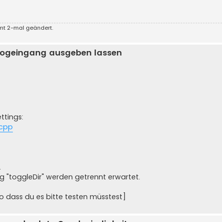
amt 2-mal geändert.
logeingang ausgeben lassen
ettings:
.cpp
.
g "toggleDir" werden getrennt erwartet.
so dass du es bitte testen müsstest]