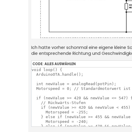
Ich hatte vorher schonmal eine eigene kleine S
die entsprechende Richtung und Geschwindigkei
CODE:
ALLES AUSWÄHLEN
void loop() {

  ArduinoOTA.handle();                     
  int newValue = analogRead(potPin);

  Motorspeed = 0; // Standardmotorwert ist 
  if (newValue >= 420 && newValue <= 547) {
    // Rückwärts-Stufen

    if (newValue >= 420 && newValue < 455) 
      Motorspeed = -255;

    } else if (newValue >= 455 && newValue 
      Motorspeed = -240;

    } else if (newValue >= 470 && newValue 
      Motorspeed = -225;
