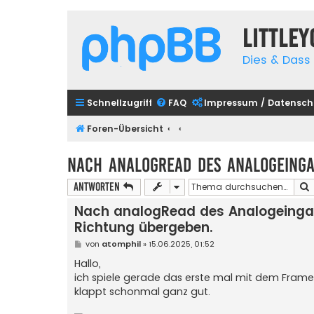
Little
Dies & Dass 
Schnellzugriff
FAQ
Impressum / Datensch
Foren-Übersicht
Nach analogRead des Analogeinga
Antworten
Nach analogRead des Analogeinga
Richtung übergeben.
B
von
atomphil
»
15.06.2025, 01:52
e
i
Hallo,
t
ich spiele gerade das erste mal mit dem Framew
r
a
klappt schonmal ganz gut.
g