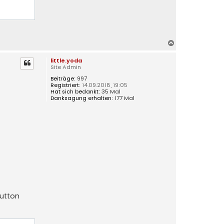
N
a
little.yoda
c
Site Admin
h
Beiträge:
997
o
Registriert:
14.09.2018, 19:05
b
Hat sich bedankt:
35 Mal
e
Danksagung erhalten:
177 Mal
n
Button