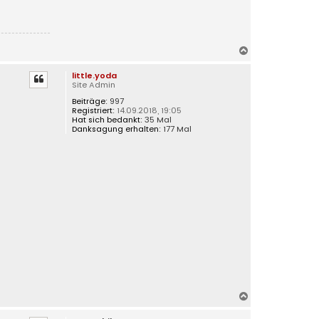
N
a
little.yoda
c
Site Admin
h
Beiträge:
997
o
Registriert:
14.09.2018, 19:05
b
Hat sich bedankt:
35 Mal
e
Danksagung erhalten:
177 Mal
n
N
a