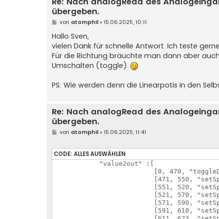
Re: Nach analogRead des Analogeinga
übergeben.
B
von
atomphil
»
15.06.2025, 10:11
e
i
Hallo Sven,
t
vielen Dank für schnelle Antwort. Ich teste gerne
r
a
Für die Richtung bräuchte man dann aber auch e
g
Umschalten (toggle).
PS: Wie werden denn die Linearpotis in den Sel
Re: Nach analogRead des Analogeinga
übergeben.
B
von
atomphil
»
15.06.2025, 11:41
e
i
t
CODE:
ALLES AUSWÄHLEN
r
a
    	    "value2out" :[ 	

g
                          [0, 470, "toggleD
                          [471, 550, "setSp
                          [551, 520, "setSpe
                          [521, 570, "setSpe
                          [571, 590, "setSp
                          [591, 610, "setSp
                          [611, 623, "setSpe