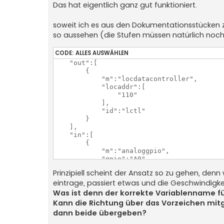
Das hat eigentlich ganz gut funktioniert.
    } else if (newValue >= 482 && newValue 
      Motorspeed = -210;

    } else if (newValue >= 510 && newValue 
soweit ich es aus den Dokumentationsstücke
      Motorspeed = -195;

so aussehen (die Stufen müssen natürlich no
    } else {

      Motorspeed = -180;

CODE:
ALLES AUSWÄHLEN
    }

  } else if (newValue >= 548 && newValue <=
    "out":[

    // Vorwärts-Stufen

        {

    if (newValue >= 548 && newValue < 570) 
            "m":"locdatacontroller",

      Motorspeed = 180;

            "locaddr":[

    } else if (newValue >= 570 && newValue 
                "110"

      Motorspeed = 195;

            ],

    } else if (newValue >= 590 && newValue 
            "id":"lctl"

      Motorspeed = 210;

        }

    } else if (newValue >= 610 && newValue 
    ],

      Motorspeed = 225;

    "in":[

    } else if (newValue >= 624 && newValue 
        {

      Motorspeed = 240;      

            "m":"analoggpio",

    } else {

            "gpio":"A0",

      Motorspeed = 255;

	    "value2out" :[ 	

Prinzipiell scheint der Ansatz so zu gehen, de
    }

				[0, 520, "absSpeed", "-128"], 

eintrage, passiert etwas und die Geschwindigke
  }

				[521, 570, "absSpeed", "0"], 

				[571, 590, "absSpeed", "60"], 	

Was ist denn der korrekte Variablenname fü
  if (Motorspeed != lastMotorspeed) {

				[591, 1023, "absSpeed", "127"]  

Kann die Richtung über das Vorzeichen mit
    sendRequest(Motorspeed);

			  ],

dann beide übergeben?
    lastMotorspeed = Motorspeed;

            "out":[

  }

                "lctl"
