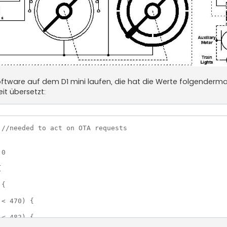
oftware auf dem D1 mini laufen, die hat die Werte folgenderm
t übersetzt:
//needed to act on OTA requests

0



{

< 470) {

< 482) {
