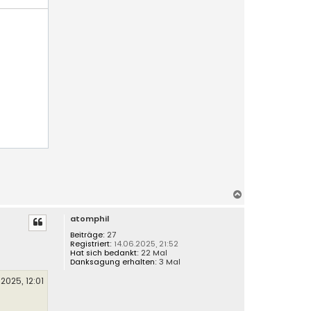
N
a
atomphil
c
h
Beiträge:
27
Registriert:
14.06.2025, 21:52
o
Hat sich bedankt:
22 Mal
b
Danksagung erhalten:
3 Mal
e
.2025, 12:01
n