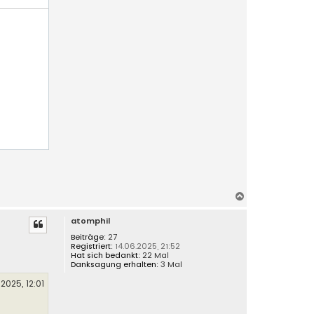
N
a
atomphil
c
h
Beiträge:
27
Registriert:
14.06.2025, 21:52
o
Hat sich bedankt:
22 Mal
b
Danksagung erhalten:
3 Mal
e
.2025, 12:01
n