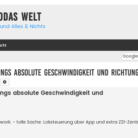
yodas Welt
und Alles & Nichts
utz
ngs absolute Geschwindigkeit und Richtun
Suche
Erweiterte Suche
ngs absolute Geschwindigkeit und
ork. - tolle Sache: Loksteuerung über App und extra Z21-Zent