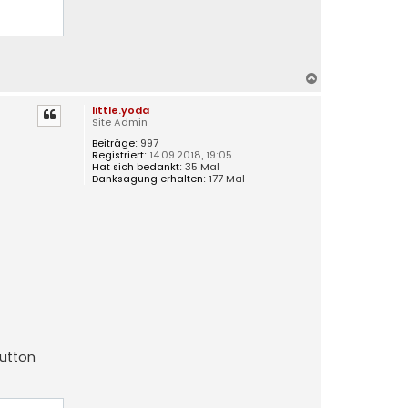
N
a
little.yoda
c
Site Admin
h
Beiträge:
997
o
Registriert:
14.09.2018, 19:05
b
Hat sich bedankt:
35 Mal
e
Danksagung erhalten:
177 Mal
n
Button