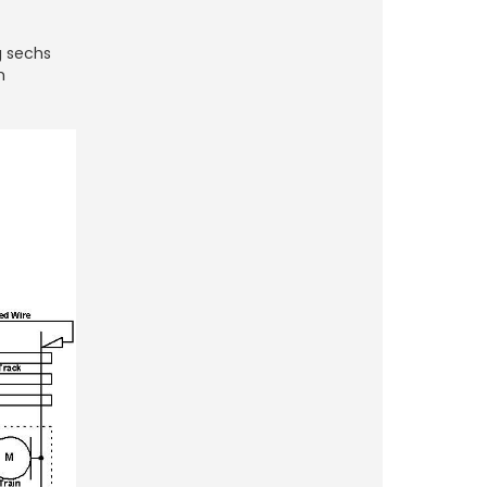
g sechs
n