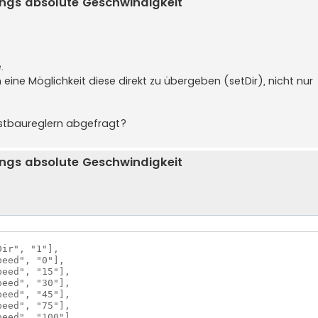
ngs absolute Geschwindigkeit
.
ine Möglichkeit diese direkt zu übergeben (setDir), nicht nur
bstbaureglern abgefragt?
ngs absolute Geschwindigkeit
ir", "1"], 

eed", "0"], 

ed", "15"], 	

ed", "30"], 	

eed", "45"],                           

eed", "75"],

ed", "100"], 	
