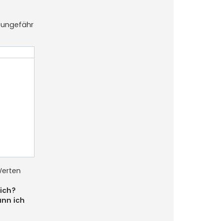
 ungefähr
Werten
ich?
ann ich