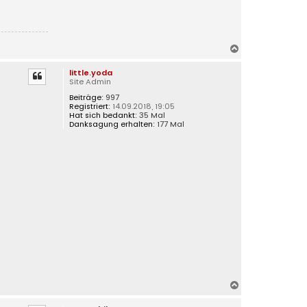
N
a
little.yoda
c
Site Admin
h
Beiträge:
997
o
Registriert:
14.09.2018, 19:05
b
Hat sich bedankt:
35 Mal
e
Danksagung erhalten:
177 Mal
n
N
a