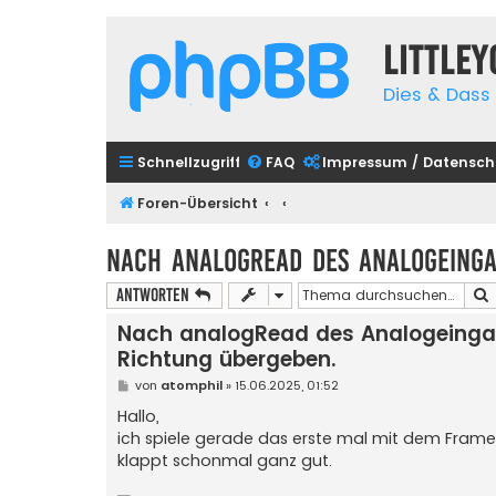
Little
Dies & Dass 
Schnellzugriff
FAQ
Impressum / Datensch
Foren-Übersicht
Nach analogRead des Analogeinga
Antworten
Nach analogRead des Analogeinga
Richtung übergeben.
B
von
atomphil
»
15.06.2025, 01:52
e
i
Hallo,
t
ich spiele gerade das erste mal mit dem Framew
r
a
klappt schonmal ganz gut.
g