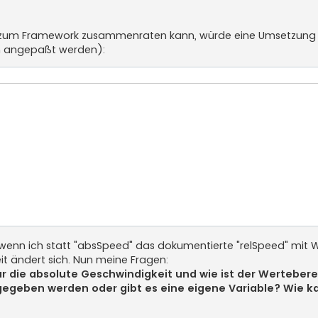
< 510) {

< 527) {

n zum Framework zusammenraten kann, würde eine Umsetzung
ch angepaßt werden):
 680) {

{

< 590) {

< 610) {

< 624) {

< 640) {

nn wenn ich statt "absSpeed" das dokumentierte "relSpeed" mit 
it ändert sich. Nun meine Fragen:
r die absolute Geschwindigkeit und wie ist der Wertebere
gegeben werden oder gibt es eine eigene Variable? Wie k