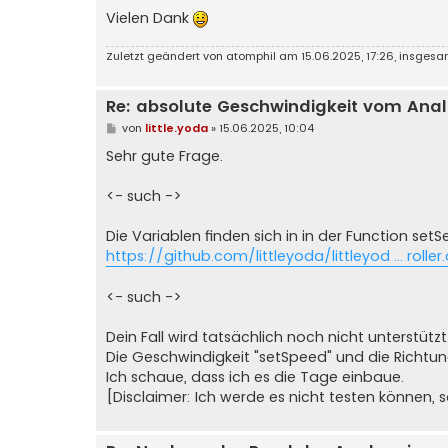
            ]

Vielen Dank
  delay(80); 

        }

}
Zuletzt geändert von
atomphil
am 15.06.2025, 17:26, insges
Re: absolute Geschwindigkeit vom Ana
B
von
little.yoda
»
15.06.2025, 10:04
e
i
Sehr gute Frage.
t
r
a
<- such ->
g
Die Variablen finden sich in in der Function setS
https://github.com/littleyoda/littleyod ... roller
<- such ->
Dein Fall wird tatsächlich noch nicht unterstützt
Die Geschwindigkeit "setSpeed" und die Richtun
Ich schaue, dass ich es die Tage einbaue.
[Disclaimer: Ich werde es nicht testen können, 