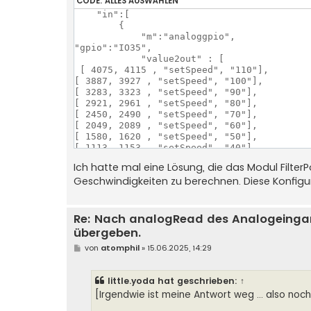
CODE:
ALLES AUSWÄHLEN
    "in":[

        {

            "m":"analoggpio",

"gpio":"IO35",

            "value2out" : [

 [ 4075, 4115 , "setSpeed", "110"],

[ 3887, 3927 , "setSpeed", "100"],

[ 3283, 3323 , "setSpeed", "90"],

[ 2921, 2961 , "setSpeed", "80"],

[ 2450, 2490 , "setSpeed", "70"],

[ 2049, 2089 , "setSpeed", "60"],

[ 1580, 1620 , "setSpeed", "50"],

[ 1113, 1153 , "setSpeed", "40"],

[ 651, 691 , "setSpeed", "30"],

Ich hatte mal eine Lösung, die das Modul Filte
[ 299, 339 , "setSpeed", "20"],

Geschwindigkeiten zu berechnen. Diese Konfigur
[ 11, 51 , "setSpeed", "10"],

[ 0, 40 , "setSpeed", "0"],

           ],

            "out": [ "lctl" ]

Re: Nach analogRead des Analogeinga
übergeben.
        },

B
von
atomphil
»
15.06.2025, 14:29
e
i
t
little.yoda
hat geschrieben:
↑
r
a
[Irgendwie ist meine Antwort weg ... also noc
g