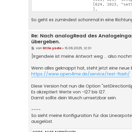
                          [624, 1023, "setS
So geht es zumindest schonmal in eine Richtun
Re: Nach analogRead des Analogeinga
übergeben.
B
von
little.yoda
»
15.06.2025, 12:01
e
i
[Irgendwie ist meine Antwort weg ... also noch
t
r
a
Wenn alles geknappt hat, steht jetzt eine neue
g
https://www.open4me.de/service/test-flash/
Diese Version hat nun die Option "setDirectionS
Es akzeptiert Werte von -127 bis 127.
Damit sollte dein Wusch umsetzbar sein.
----
So sieht meine Konfiguration für das Linearpot
ausgelöst.