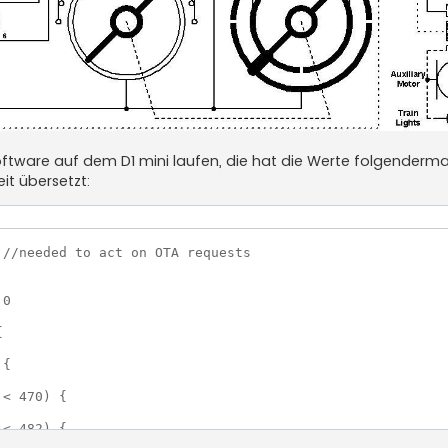
oftware auf dem D1 mini laufen, die hat die Werte folgenderm
t übersetzt:
//needed to act on OTA requests

0



{

< 470) {

< 482) {
