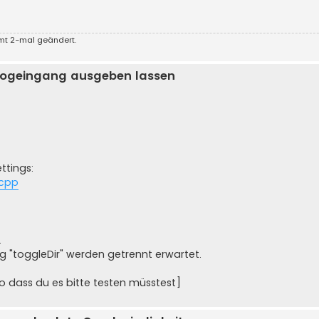
amt 2-mal geändert.
logeingang ausgeben lassen
ettings:
.cpp
.
g "toggleDir" werden getrennt erwartet.
so dass du es bitte testen müsstest]