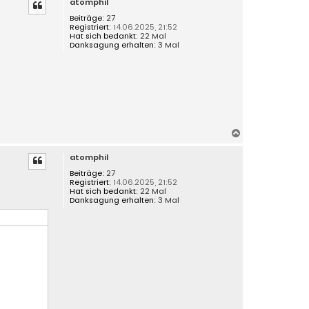
atomphil
c
h
Beiträge:
27
Registriert:
14.06.2025, 21:52
o
Hat sich bedankt:
22 Mal
b
Danksagung erhalten:
3 Mal
e
n
N
a
atomphil
c
h
Beiträge:
27
Registriert:
14.06.2025, 21:52
o
Hat sich bedankt:
22 Mal
b
Danksagung erhalten:
3 Mal
e
n