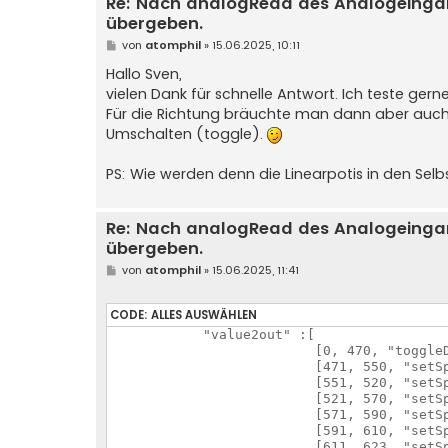
Re: Nach analogRead des Analogeinga
übergeben.
B
von
atomphil
»
15.06.2025, 10:11
e
i
Hallo Sven,
t
vielen Dank für schnelle Antwort. Ich teste gerne
r
a
Für die Richtung bräuchte man dann aber auch e
g
Umschalten (toggle).
PS: Wie werden denn die Linearpotis in den Sel
Re: Nach analogRead des Analogeinga
übergeben.
B
von
atomphil
»
15.06.2025, 11:41
e
i
t
CODE:
ALLES AUSWÄHLEN
r
a
    	    "value2out" :[ 	

g
                          [0, 470, "toggleD
                          [471, 550, "setSp
                          [551, 520, "setSpe
                          [521, 570, "setSpe
                          [571, 590, "setSp
                          [591, 610, "setSp
                          [611, 623, "setSpe