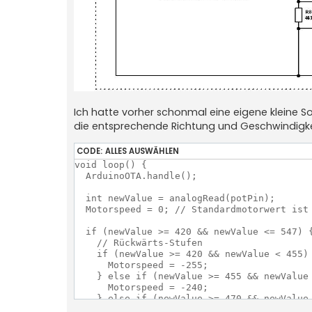
Ich hatte vorher schonmal eine eigene kleine S
die entsprechende Richtung und Geschwindigkei
CODE:
ALLES AUSWÄHLEN
void loop() {

  ArduinoOTA.handle();                     
  int newValue = analogRead(potPin);

  Motorspeed = 0; // Standardmotorwert ist 
  if (newValue >= 420 && newValue <= 547) {
    // Rückwärts-Stufen

    if (newValue >= 420 && newValue < 455) 
      Motorspeed = -255;

    } else if (newValue >= 455 && newValue 
      Motorspeed = -240;

    } else if (newValue >= 470 && newValue 
      Motorspeed = -225;
