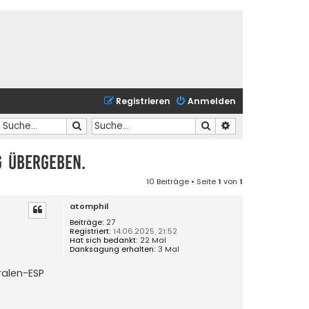
Registrieren
Anmelden
Suche
Suche
Erweiterte Suche
g übergeben.
10 Beiträge • Seite
1
von
1
atomphil
Beiträge:
27
Registriert:
14.06.2025, 21:52
Hat sich bedankt:
22 Mal
Danksagung erhalten:
3 Mal
ralen-ESP