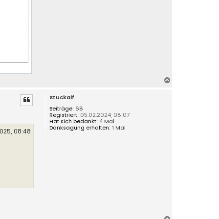
N
a
Stuckalf
c
h
Beiträge:
68
Registriert:
05.02.2024, 08:07
o
Hat sich bedankt:
4 Mal
b
Danksagung erhalten:
1 Mal
025, 08:48
e
n
N