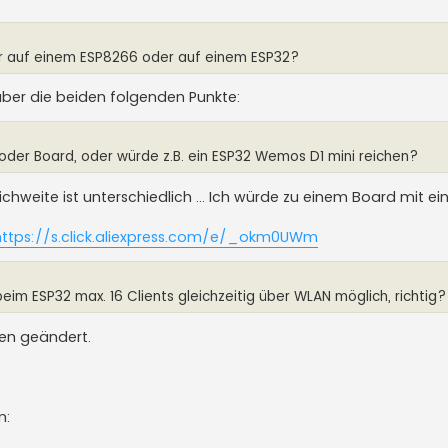
sser auf einem ESP8266 oder auf einem ESP32?
aber die beiden folgenden Punkte:
oder Board, oder würde z.B. ein ESP32 Wemos D1 mini reichen?
ichweite ist unterschiedlich ... Ich würde zu einem Board mit ei
https://s.click.aliexpress.com/e/_okm0UWm
eim ESP32 max. 16 Clients gleichzeitig über WLAN möglich, richtig?
ten geändert.
n: