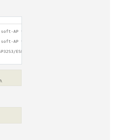
soft-AP */

soft-AP */

P32S3/ESP32S2 soft-AP */

n.