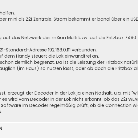
holfen.
uper mini als Z21 Zentrale. Strom bekommt er banal über ein US
 auf das Netzwerk des mXion Multi bzw. auf die Fritzbox 7490
21-Standard-Adresse 192.168.0.111 verbunden.
uf dem Handy steuert die Lok einwandfrei an.
schon ziemlich begrenzt. Da ist die Leistung der Fritzbox natürl
auglich (im Haus) so nutzen lässt, oder ob doch die Fritzbox al
, erzeugt der Decoder in der Lok ja einen Nothalt, u.a. mit "w
 es wird vom Decoder in der Lok nicht erkannt, ob das Z21 WLA
ie Software im Decoder regelmäßig prüft, ob die Connection w
.
N