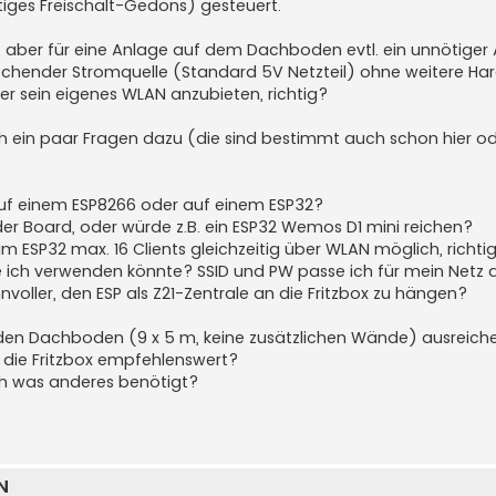
tiges Freischalt-Gedöns) gesteuert.
st aber für eine Anlage auf dem Dachboden evtl. ein unnötiger
rechender Stromquelle (Standard 5V Netzteil) ohne weitere Ha
er sein eigenes WLAN anzubieten, richtig?
ch ein paar Fragen dazu (die sind bestimmt auch schon hier o
r auf einem ESP8266 oder auf einem ESP32?
er Board, oder würde z.B. ein ESP32 Wemos D1 mini reichen?
im ESP32 max. 16 Clients gleichzeitig über WLAN möglich, richti
ie ich verwenden könnte? SSID und PW passe ich für mein Netz 
nvoller, den ESP als Z21-Zentrale an die Fritzbox zu hängen?
r den Dachboden (9 x 5 m, keine zusätzlichen Wände) ausreich
 die Fritzbox empfehlenswert?
h was anderes benötigt?
N