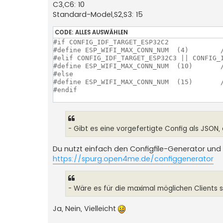
C3,C6: 10
Standard-Model,S2,S3: 15
CODE:
ALLES AUSWÄHLEN
#if CONFIG_IDF_TARGET_ESP32C2

#define ESP_WIFI_MAX_CONN_NUM  (4)        /
#elif CONFIG_IDF_TARGET_ESP32C3 || CONFIG_I
#define ESP_WIFI_MAX_CONN_NUM  (10)       /
#else

#define ESP_WIFI_MAX_CONN_NUM  (15)       
#endif

- Gibt es eine vorgefertigte Config als JSON,
Du nutzt einfach den Configfile-Generator und w
https://spurg.open4me.de/configgenerator
- Wäre es für die maximal möglichen Clients si
Ja, Nein, Vielleicht