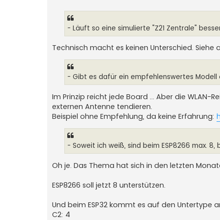
e
i
t
r
a
- Läuft so eine simulierte "Z21 Zentrale" be
g
Technisch macht es keinen Unterschied. Siehe 
- Gibt es dafür ein empfehlenswertes Modell 
Im Prinzip reicht jede Board ... Aber die WLAN-Re
externen Antenne tendieren.
Beispiel ohne Empfehlung, da keine Erfahrung:
- Soweit ich weiß, sind beim ESP8266 max. 8, b
Oh je. Das Thema hat sich in den letzten Mona
ESP8266 soll jetzt 8 unterstützen.
Und beim ESP32 kommt es auf den Untertype a
C2: 4