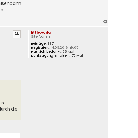
 Eisenbahn
en
N
a
little.yoda
c
Site Admin
h
Beiträge:
997
o
Registriert:
14.09.2018, 19:05
b
Hat sich bedankt:
35 Mal
e
Danksagung erhalten:
177 Mal
n
in
durch die