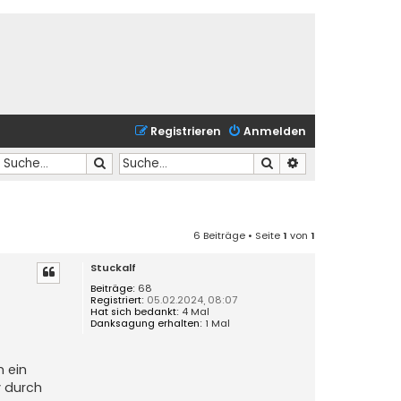
Registrieren
Anmelden
Suche
Suche
Erweiterte Suche
6 Beiträge • Seite
1
von
1
Stuckalf
Beiträge:
68
Registriert:
05.02.2024, 08:07
Hat sich bedankt:
4 Mal
Danksagung erhalten:
1 Mal
n ein
y durch