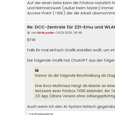
Auf der einen Seite kann die Fritzbox natürlich
und Heimnetzwerk (außer beim testen) immer g
Access-Point (<10€) der die Arbeit übernomme
Re: DCC-Zentrale für Z21-Emu und WLA
B
von
little.yoda
»
24.05.2025, 08:48
e
i
BTW:
t
r
a
Falls ihr mal einfach Grafik erstellen wollt, um 
g
Die folgende Grafik hat ChatGPT aus der folgen
Kannst du die folgende Beschreibung als Dia
Eine Roco Multimaus hängt als Master an einem
Netzwerk einer Fritzbox 7490 einbindet. Bei 
Z21 App (ältere Version ohne zahlungspflichti
Auch wenn ich den AI-System kritisch gegenüber 
DATEIANHÄNGE