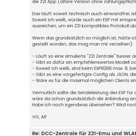
die Z21 App (ältere Version ohne zahlungspflich
Das läuft soweit technisch auch einwandfrei, i
Soweit ich weiß, würde auch ein ESP mit entsp
ausreichen, um ein Z21 kompatibles Protokoll üb
Wenn das grundsätzlich so möglich ist, hätte i
gestellt worden, das mag man mir verzeihen):
- Läuft so eine simulierte "Z21 Zentrale" besse
- Gibt es dafür ein empfehlenswertes Modell od
- Soweit ich weiß, sind beim ESP8266 max. 8, be
- Gibt es eine vorgefertigte Config als JSON, d
- Wäre es für die maximal möglichen Clients sin
Vermutlich sollte die Sendeleistung des ESP fü
wäre da schon grundsätzlich die Anbindung an
Habe ich noch irgendwas übersehen? Wird noc
VG, Alf
Re: DCC-Zentrale für Z21-Emu und WLA