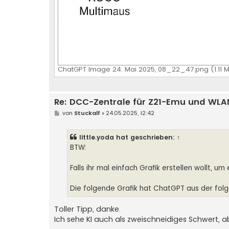
ChatGPT Image 24. Mai 2025, 08_22_47.png (1.11 M
Re: DCC-Zentrale für Z21-Emu und WLA
B
von
Stuckalf
»
24.05.2025, 12:42
e
i
t
little.yoda
hat geschrieben:
↑
r
a
BTW:
g
Falls ihr mal einfach Grafik erstellen wollt, u
Die folgende Grafik hat ChatGPT aus der folg
Toller Tipp, danke.
Ich sehe KI auch als zweischneidiges Schwert, a