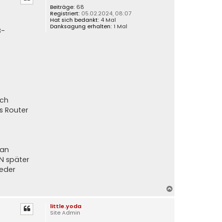
h
Beiträge:
68
Registriert:
05.02.2024, 08:07
o
Hat sich bedankt:
4 Mal
b
Danksagung erhalten:
1 Mal
B-
e
n
ich
s Router
lan
N später
ieder
N
a
little.yoda
c
Site Admin
h