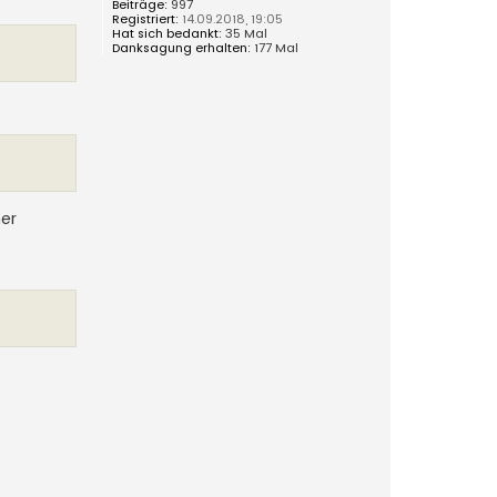
Beiträge:
997
o
Registriert:
14.09.2018, 19:05
b
Hat sich bedankt:
35 Mal
e
Danksagung erhalten:
177 Mal
n
ner