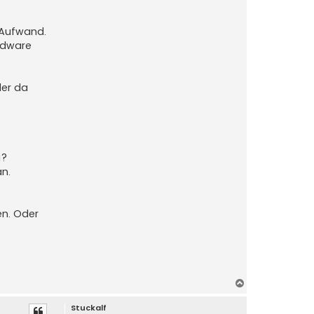
 Aufwand.
rdware
der da
g?
an.
en. Oder
N
a
Stuckalf
c