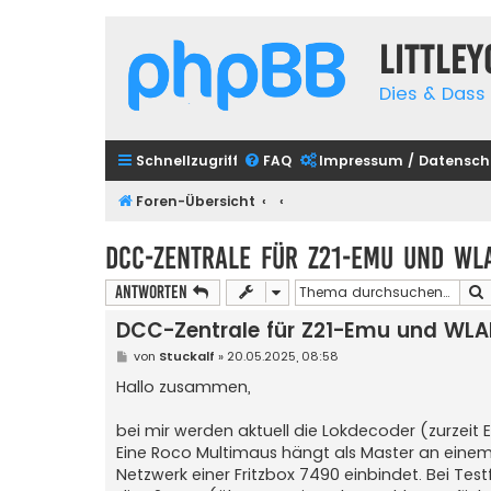
Little
Dies & Dass 
Schnellzugriff
FAQ
Impressum / Datensch
Foren-Übersicht
DCC-Zentrale für Z21-Emu und WL
Antworten
DCC-Zentrale für Z21-Emu und WL
B
von
Stuckalf
»
20.05.2025, 08:58
e
i
Hallo zusammen,
t
r
a
bei mir werden aktuell die Lokdecoder (zurzeit
g
Eine Roco Multimaus hängt als Master an einem 
Netzwerk einer Fritzbox 7490 einbindet. Bei Te