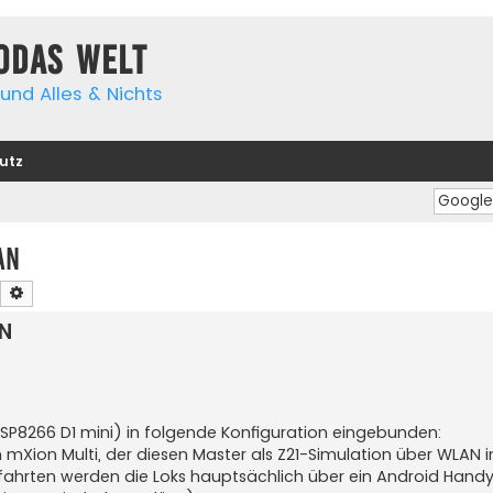
yodas Welt
und Alles & Nichts
utz
AN
Suche
Erweiterte Suche
AN
 ESP8266 D1 mini) in folgende Konfiguration eingebunden:
mXion Multi, der diesen Master als Z21-Simulation über WLAN i
stfahrten werden die Loks hauptsächlich über ein Android Hand