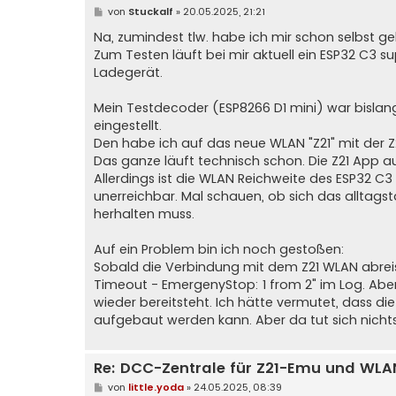
B
von
Stuckalf
»
20.05.2025, 21:21
e
i
Na, zumindest tlw. habe ich mir schon selbst ge
t
Zum Testen läuft bei mir aktuell ein ESP32 C3 s
r
a
Ladegerät.
g
Mein Testdecoder (ESP8266 D1 mini) war bislang
eingestellt.
Den habe ich auf das neue WLAN "Z21" mit der Z
Das ganze läuft technisch schon. Die Z21 App a
Allerdings ist die WLAN Reichweite des ESP32 C3 
unerreichbar. Mal schauen, ob sich das alltagst
herhalten muss.
Auf ein Problem bin ich noch gestoßen:
Sobald die Verbindung mit dem Z21 WLAN abreisst
Timeout - EmergenyStop: 1 from 2" im Log. Aber
wieder bereitsteht. Ich hätte vermutet, dass d
aufgebaut werden kann. Aber da tut sich nichts
Re: DCC-Zentrale für Z21-Emu und WLA
B
von
little.yoda
»
24.05.2025, 08:39