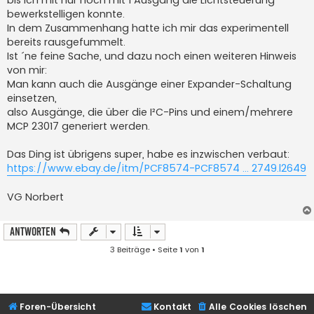
bis ich mit nur noch mit 1 Ausgang die Lichtsteuerung
bewerkstelligen konnte.
In dem Zusammenhang hatte ich mir das experimentell
bereits rausgefummelt.
Ist ´ne feine Sache, und dazu noch einen weiteren Hinweis
von mir:
Man kann auch die Ausgänge einer Expander-Schaltung
einsetzen,
also Ausgänge, die über die I²C-Pins und einem/mehrere
MCP 23017 generiert werden.
Das Ding ist übrigens super, habe es inzwischen verbaut:
https://www.ebay.de/itm/PCF8574-PCF8574 ... 2749.l2649
VG Norbert
Antworten
3 Beiträge • Seite
1
von
1
Foren-Übersicht
Kontakt
Alle Cookies löschen