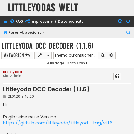
Littleyodas Welt
FAQ
Impressum / Datenschutz
S
Foren-Übersicht
u
Littleyoda DCC Decoder (1.1.6)
c
Suche
Erweiterte
Antworten
h
3 Beiträge • Seite
1
von
1
e
little.yoda
Site Admin
Littleyoda DCC Decoder (1.1.6)
B
21.01.2019, 16:20
e
i
Hi
t
r
a
Es gibt eine neue Version:
g
https://github.com/littleyoda/littleyod ... tag/v1.1.6