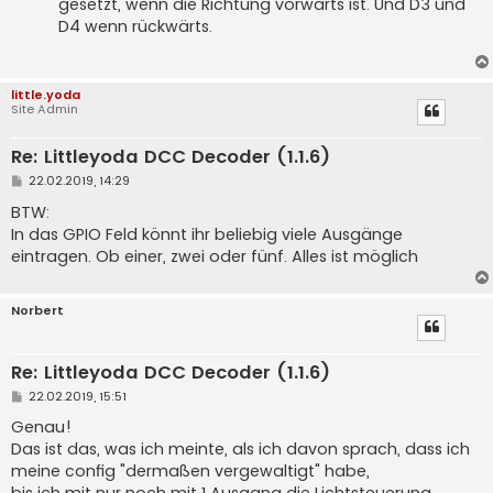
gesetzt, wenn die Richtung vorwärts ist. Und D3 und
            "func": "0",

            "gpio": [ "D3", "D4" ]

D4 wenn rückwärts.
        }

little.yoda
Site Admin
Re: Littleyoda DCC Decoder (1.1.6)
B
22.02.2019, 14:29
e
i
BTW:
t
In das GPIO Feld könnt ihr beliebig viele Ausgänge
r
a
eintragen. Ob einer, zwei oder fünf. Alles ist möglich
g
Norbert
Re: Littleyoda DCC Decoder (1.1.6)
B
22.02.2019, 15:51
e
i
Genau!
t
Das ist das, was ich meinte, als ich davon sprach, dass ich
r
a
meine config "dermaßen vergewaltigt" habe,
g