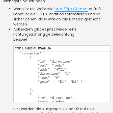
Wichtigste Neuerungen:
Wenn ihr die Webseite
http://ip//format
aufruft,
könnt ihr die SPIFFS-Partition formatieren und so
sicher gehen, dass wirklich alle Dateien gelöscht
werden
Außerdem gibt es jetzt wieder eine
richtungsabhängige Beleuchtung
Beispiel:
CODE:
ALLES AUSWÄHLEN
   "connector":[

        {

            "in": "direction",

            "out": "leds",

            "addr": "4711",

            "direction": "1",

            "func": "0",

            "gpio": [ "D1", "D2" ]

        },

        {

            "in": "direction",

            "out": "leds",

            "addr": "4711",

Hier werden die Ausgänge D1 und D2 auf HIGH
            "direction": "-1",
