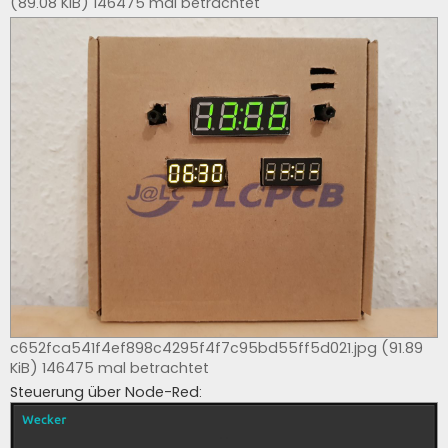
(89.08 KiB) 146475 mal betrachtet
c652fca541f4ef898c4295f4f7c95bd55ff5d021.jpg (91.89
KiB) 146475 mal betrachtet
Steuerung über Node-Red: