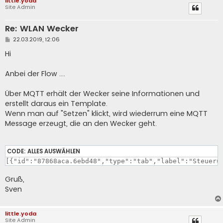
little.yoda
Site Admin
Re: WLAN Wecker
B
22.03.2019, 12:06
e
i
Hi
t
r
a
Anbei der Flow ....
g
Über MQTT erhält der Wecker seine Informationen und
erstellt daraus ein Template.
Wenn man auf "Setzen" klickt, wird wiederrum eine MQTT
Message erzeugt, die an den Wecker geht.
CODE:
ALLES AUSWÄHLEN
Gruß,
Sven
little.yoda
Site Admin