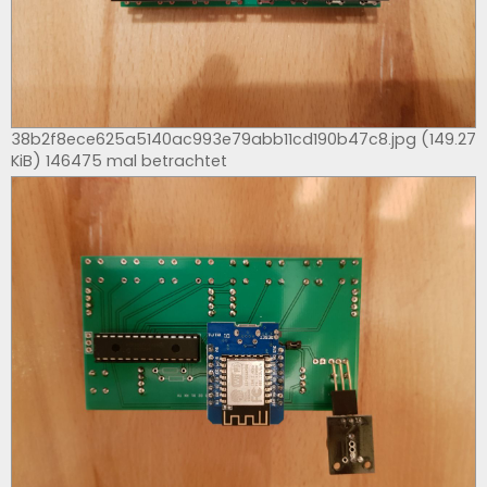
38b2f8ece625a5140ac993e79abb11cd190b47c8.jpg (149.27
KiB) 146475 mal betrachtet