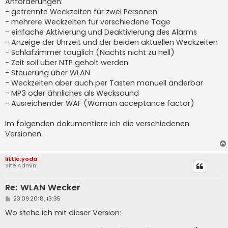
Anforderungen:
- getrennte Weckzeiten für zwei Personen
- mehrere Weckzeiten für verschiedene Tage
- einfache Aktivierung und Deaktivierung des Alarms
- Anzeige der Uhrzeit und der beiden aktuellen Weckzeiten
- Schlafzimmer tauglich (Nachts nicht zu hell)
- Zeit soll über NTP geholt werden
- Steuerung über WLAN
- Weckzeiten aber auch per Tasten manuell änderbar
- MP3 oder ähnliches als Wecksound
- Ausreichender WAF (Woman acceptance factor)
Im folgenden dokumentiere ich die verschiedenen
Versionen.
little.yoda
Site Admin
Re: WLAN Wecker
B
23.09.2018, 13:35
e
i
Wo stehe ich mit dieser Version:
t
r