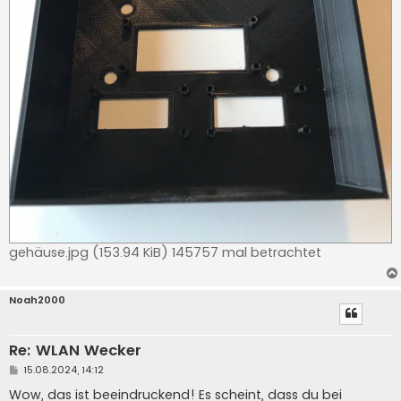
gehäuse.jpg (153.94 KiB) 145757 mal betrachtet
Noah2000
Re: WLAN Wecker
B
15.08.2024, 14:12
e
i
Wow, das ist beeindruckend! Es scheint, dass du bei