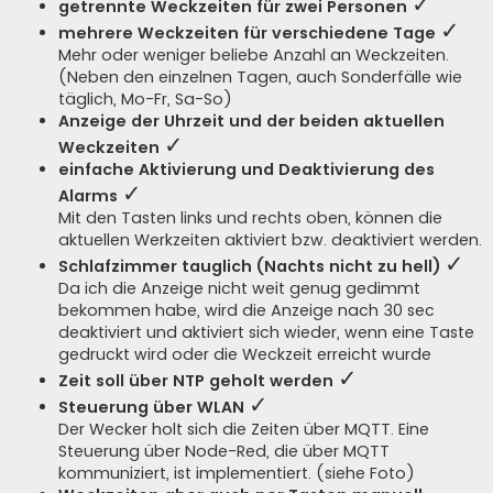
✓
getrennte Weckzeiten für zwei Personen
a
g
✓
mehrere Weckzeiten für verschiedene Tage
Mehr oder weniger beliebe Anzahl an Weckzeiten.
(Neben den einzelnen Tagen, auch Sonderfälle wie
täglich, Mo-Fr, Sa-So)
Anzeige der Uhrzeit und der beiden aktuellen
✓
Weckzeiten
einfache Aktivierung und Deaktivierung des
✓
Alarms
Mit den Tasten links und rechts oben, können die
aktuellen Werkzeiten aktiviert bzw. deaktiviert werden.
✓
Schlafzimmer tauglich (Nachts nicht zu hell)
Da ich die Anzeige nicht weit genug gedimmt
bekommen habe, wird die Anzeige nach 30 sec
deaktiviert und aktiviert sich wieder, wenn eine Taste
gedruckt wird oder die Weckzeit erreicht wurde
✓
Zeit soll über NTP geholt werden
✓
Steuerung über WLAN
Der Wecker holt sich die Zeiten über MQTT. Eine
Steuerung über Node-Red, die über MQTT
kommuniziert, ist implementiert. (siehe Foto)