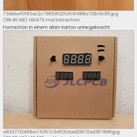
73debef0f83ac2c79659f22fa54f488a728c9c85.jpg
(98.46 KiB) 146475 mal betrachtet
Formschön in einem alten Karton untergebracht:
a8337712461be74357c0df25dad20872ad367898.jpg