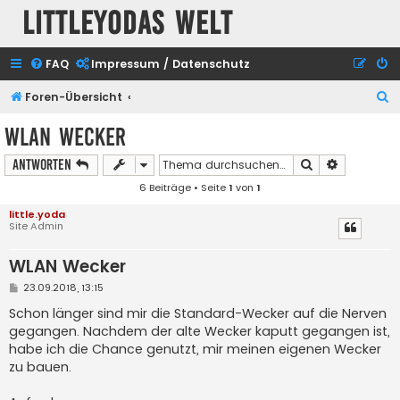
Littleyodas Welt
FAQ
Impressum / Datenschutz
S
Foren-Übersicht
u
WLAN Wecker
c
Suche
Erweiterte
Antworten
h
6 Beiträge • Seite
1
von
1
e
little.yoda
Site Admin
WLAN Wecker
B
23.09.2018, 13:15
e
i
Schon länger sind mir die Standard-Wecker auf die Nerven
t
gegangen. Nachdem der alte Wecker kaputt gegangen ist,
r
a
habe ich die Chance genutzt, mir meinen eigenen Wecker
g
zu bauen.