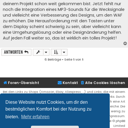
t
deinem Projekt schon weit gekommen bist. Jetzt fehlt nur
r
a
noch die Integration eines MP3-Sounds für die Wecksignale
g
und vielleicht eine Verbesserung des Designs, um den WAF
zu erhöhen. Die Herausforderung mit den Tasten unter
dem Display scheint schwierig zu sein, aber vielleicht kann
eine Umgehungslösung oder eine Designänderung helfen.
Auf jeden Fall weiter so, das ist wirklich ein tolles Projekt!
Antworten
6 Beiträge • Seite
1
von
1
Foren-Übersicht
Kontakt
Alle Cookies löschen
Bei den Links zu Shops (Amazon, Ebay, Aliexpress, ...) und Links, die mit einem
Stern (*) markiert sind, kann es sich um sogenannte Affiliate Links. Durch
den Kauf eines Produktes über einen Affiliate Link erhälte ich eine Art
Diese Website nutzt Cookies, um dir den
Umsatzbeteiligung gutgeschrieben. Für euch bleibt der Preis der gleiche. Die
bestmöglichen Komfort bei der Nutzung zu
Einnahmen helfen die Hostgebühren für diese Webseite ein wenig zu
reduzieren. Siehe auch das Impressum.
bieten.
Mehr erfahren
Flat Style by
Ian Bradley
• Powered by
phpBB
® Forum Software © phpBB
Limited