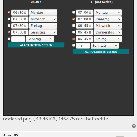
nodered.png (48.46 KiB) 146475 mal betrachtet
Jury_85