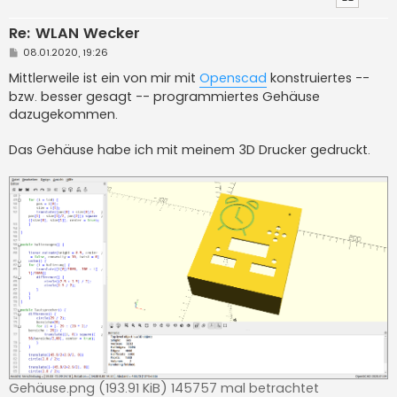
Re: WLAN Wecker
B
08.01.2020, 19:26
e
i
Mittlerweile ist ein von mir mit
Openscad
konstruiertes --
t
bzw. besser gesagt -- programmiertes Gehäuse
r
a
dazugekommen.
g
Das Gehäuse habe ich mit meinem 3D Drucker gedruckt.
Gehäuse.png (193.91 KiB) 145757 mal betrachtet