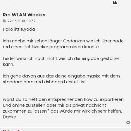
Re: WLAN Wecker
B
22.03.2019, 09:37
e
i
Hallo little.yoda
t
r
a
ich mache mir schon länger Gedanken wie ich über node-
g
red einen Lichtwecker programmieren könnte.
Leider weiß ich noch nicht wie ich die eingabe gestalten
kann.
ich gehe davon aus das deine eingabe maske mit dem
standard nord-red dshboard erstellt ist.
wärst du so nett den entsprechenden flow zu exportieren
und online zu stellen oder mir als privat nachricht
zukommen zu lassen? das würde mir wirklich sehr helfen.
Danke