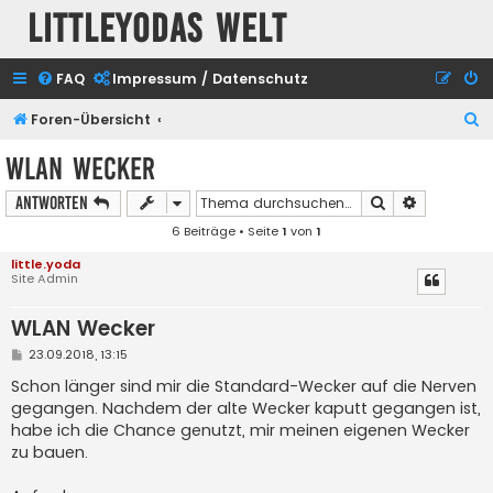
Littleyodas Welt
FAQ
Impressum / Datenschutz
S
Foren-Übersicht
u
WLAN Wecker
c
Suche
Erweiterte
Antworten
h
6 Beiträge • Seite
1
von
1
e
little.yoda
Site Admin
WLAN Wecker
B
23.09.2018, 13:15
e
i
Schon länger sind mir die Standard-Wecker auf die Nerven
t
gegangen. Nachdem der alte Wecker kaputt gegangen ist,
r
a
habe ich die Chance genutzt, mir meinen eigenen Wecker
g
zu bauen.