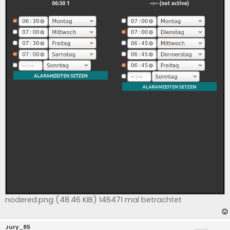
nodered.png (48.46 KiB) 146471 mal betrachtet
Jury_85