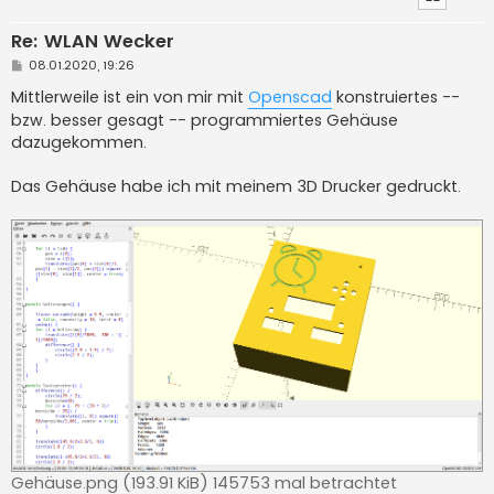
Re: WLAN Wecker
B
08.01.2020, 19:26
e
i
Mittlerweile ist ein von mir mit
Openscad
konstruiertes --
t
bzw. besser gesagt -- programmiertes Gehäuse
r
a
dazugekommen.
g
Das Gehäuse habe ich mit meinem 3D Drucker gedruckt.
Gehäuse.png (193.91 KiB) 145753 mal betrachtet