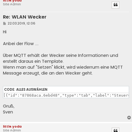
little.yoda
Site Admin
Re: WLAN Wecker
B
22.03.2019, 12:06
e
i
Hi
t
r
a
Anbei der Flow ....
g
Über MQTT erhält der Wecker seine Informationen und
erstellt daraus ein Template.
Wenn man auf "Setzen" klickt, wird wiederrum eine MQTT
Message erzeugt, die an den Wecker geht.
CODE:
ALLES AUSWÄHLEN
Gruß,
Sven
little.yoda
Site Admin