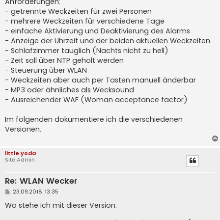
Anforderungen:
- getrennte Weckzeiten für zwei Personen
- mehrere Weckzeiten für verschiedene Tage
- einfache Aktivierung und Deaktivierung des Alarms
- Anzeige der Uhrzeit und der beiden aktuellen Weckzeiten
- Schlafzimmer tauglich (Nachts nicht zu hell)
- Zeit soll über NTP geholt werden
- Steuerung über WLAN
- Weckzeiten aber auch per Tasten manuell änderbar
- MP3 oder ähnliches als Wecksound
- Ausreichender WAF (Woman acceptance factor)
Im folgenden dokumentiere ich die verschiedenen
Versionen.
little.yoda
Site Admin
Re: WLAN Wecker
B
23.09.2018, 13:35
e
i
Wo stehe ich mit dieser Version:
t
r