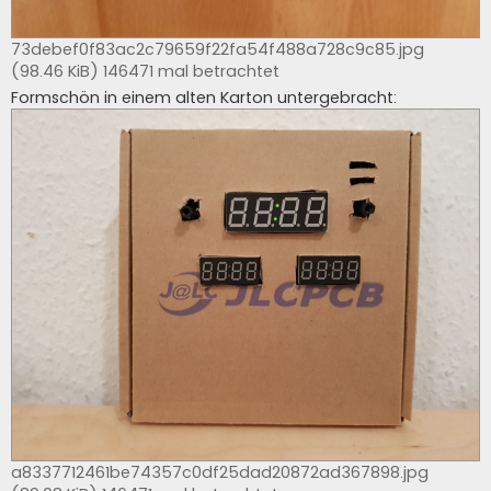
73debef0f83ac2c79659f22fa54f488a728c9c85.jpg
(98.46 KiB) 146471 mal betrachtet
Formschön in einem alten Karton untergebracht:
a8337712461be74357c0df25dad20872ad367898.jpg