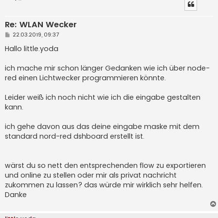
Re: WLAN Wecker
B
22.03.2019, 09:37
e
i
Hallo little.yoda
t
r
a
ich mache mir schon länger Gedanken wie ich über node-
g
red einen Lichtwecker programmieren könnte.
Leider weiß ich noch nicht wie ich die eingabe gestalten
kann.
ich gehe davon aus das deine eingabe maske mit dem
standard nord-red dshboard erstellt ist.
wärst du so nett den entsprechenden flow zu exportieren
und online zu stellen oder mir als privat nachricht
zukommen zu lassen? das würde mir wirklich sehr helfen.
Danke