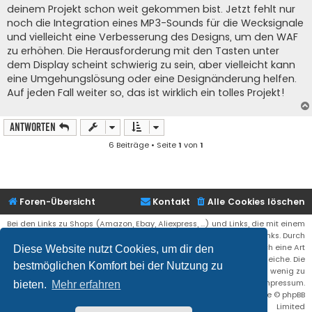
t
deinem Projekt schon weit gekommen bist. Jetzt fehlt nur
r
a
noch die Integration eines MP3-Sounds für die Wecksignale
g
und vielleicht eine Verbesserung des Designs, um den WAF
zu erhöhen. Die Herausforderung mit den Tasten unter
dem Display scheint schwierig zu sein, aber vielleicht kann
eine Umgehungslösung oder eine Designänderung helfen.
Auf jeden Fall weiter so, das ist wirklich ein tolles Projekt!
Antworten
6 Beiträge • Seite
1
von
1
Foren-Übersicht
Kontakt
Alle Cookies löschen
Bei den Links zu Shops (Amazon, Ebay, Aliexpress, ...) und Links, die mit einem
Stern (*) markiert sind, kann es sich um sogenannte Affiliate Links. Durch
den Kauf eines Produktes über einen Affiliate Link erhälte ich eine Art
Diese Website nutzt Cookies, um dir den
Umsatzbeteiligung gutgeschrieben. Für euch bleibt der Preis der gleiche. Die
bestmöglichen Komfort bei der Nutzung zu
Einnahmen helfen die Hostgebühren für diese Webseite ein wenig zu
reduzieren. Siehe auch das Impressum.
bieten.
Mehr erfahren
Flat Style by
Ian Bradley
• Powered by
phpBB
® Forum Software © phpBB
Limited