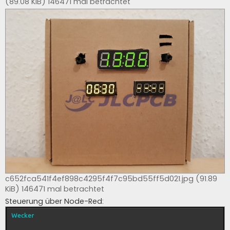
(89.08 KiB) 146471 mal betrachtet
c652fca541f4ef898c4295f4f7c95bd55ff5d021.jpg (91.89
KiB) 146471 mal betrachtet
Steuerung über Node-Red: