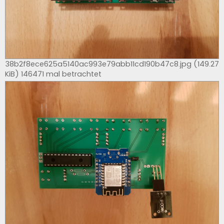
38b2f8ece625a5140ac993e79abb11cd190b47c8.jpg (149.27
KiB) 146471 mal betrachtet