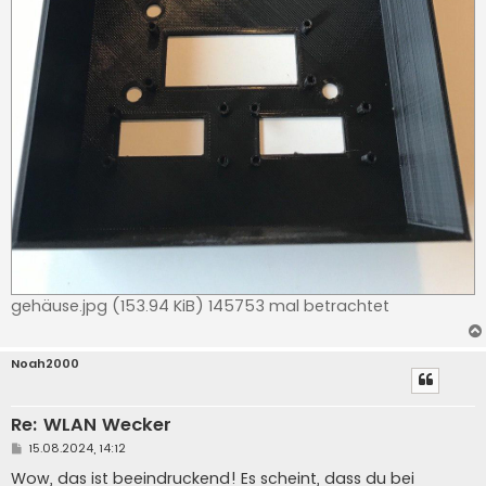
gehäuse.jpg (153.94 KiB) 145753 mal betrachtet
Noah2000
Re: WLAN Wecker
B
15.08.2024, 14:12
e
i
Wow, das ist beeindruckend! Es scheint, dass du bei