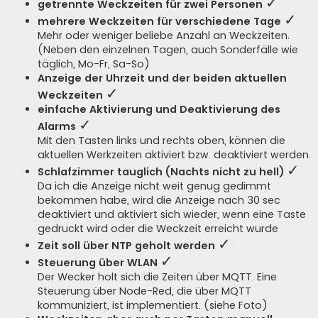
✓
getrennte Weckzeiten für zwei Personen
a
g
✓
mehrere Weckzeiten für verschiedene Tage
Mehr oder weniger beliebe Anzahl an Weckzeiten.
(Neben den einzelnen Tagen, auch Sonderfälle wie
täglich, Mo-Fr, Sa-So)
Anzeige der Uhrzeit und der beiden aktuellen
✓
Weckzeiten
einfache Aktivierung und Deaktivierung des
✓
Alarms
Mit den Tasten links und rechts oben, können die
aktuellen Werkzeiten aktiviert bzw. deaktiviert werden.
✓
Schlafzimmer tauglich (Nachts nicht zu hell)
Da ich die Anzeige nicht weit genug gedimmt
bekommen habe, wird die Anzeige nach 30 sec
deaktiviert und aktiviert sich wieder, wenn eine Taste
gedruckt wird oder die Weckzeit erreicht wurde
✓
Zeit soll über NTP geholt werden
✓
Steuerung über WLAN
Der Wecker holt sich die Zeiten über MQTT. Eine
Steuerung über Node-Red, die über MQTT
kommuniziert, ist implementiert. (siehe Foto)