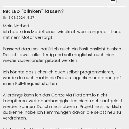
Re: LED "blinken" lassen?
B
15.06.2024, 15:27
e
i
Moin Norbert,
t
ich habe das Modell eines windkraftwerks angepasst und
r
a
mit nem Motor versorgt.
g
Passend dazu soll natürlich auch ein Positionslicht blinken.
Das ist soweit alles fertig und soll möglichst auch nicht
wieder auseinander gebaut werden.
Ich könnte das sicherlich auch selber programmieren,
würde da auch mal in die Doku reingucken und dann ggf.
einen Pull-Request starten.
Allerdings kann ich das Ganze via Platform.io nicht
kompilieren, weil da Abhängigkeiten nicht mehr aufgelöst
werden können. Da ich mich aber im Projekt nicht wirklich
auskenne, habe ich Hemmungen davor, die selbst neu zu
verdrahten…