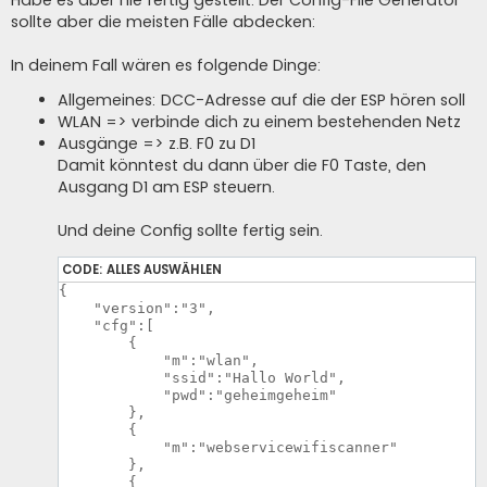
Habe es aber nie fertig gestellt. Der Config-File Generator
sollte aber die meisten Fälle abdecken:
In deinem Fall wären es folgende Dinge:
Allgemeines: DCC-Adresse auf die der ESP hören soll
WLAN => verbinde dich zu einem bestehenden Netz
Ausgänge => z.B. F0 zu D1
Damit könntest du dann über die F0 Taste, den
Ausgang D1 am ESP steuern.
Und deine Config sollte fertig sein.
CODE:
ALLES AUSWÄHLEN
{

    "version":"3",

    "cfg":[

        {

            "m":"wlan",

            "ssid":"Hallo World",

            "pwd":"geheimgeheim"

        },

        {

            "m":"webservicewifiscanner"

        },

        {
