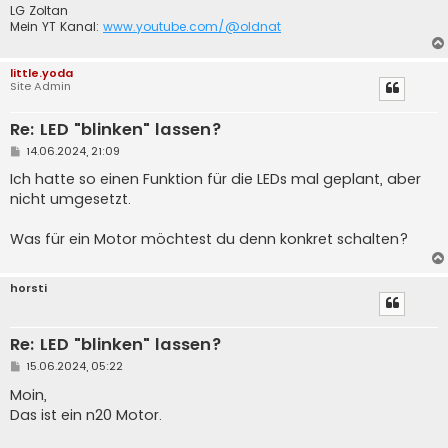
LG Zoltan
Mein YT Kanal:
www.youtube.com/@oldnat
little.yoda
Site Admin
Re: LED "blinken" lassen?
B
14.06.2024, 21:09
e
i
Ich hatte so einen Funktion für die LEDs mal geplant, aber
t
nicht umgesetzt.
r
a
g
Was für ein Motor möchtest du denn konkret schalten?
horsti
Re: LED "blinken" lassen?
B
15.06.2024, 05:22
e
i
Moin,
t
Das ist ein n20 Motor.
r
a
g