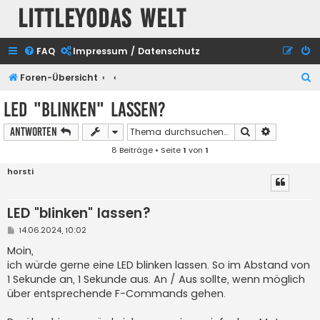
Littleyodas Welt
FAQ
Impressum / Datenschutz
S
Foren-Übersicht
u
LED "blinken" lassen?
c
Suche
Erweiterte
Antworten
h
8 Beiträge • Seite
1
von
1
e
horsti
LED "blinken" lassen?
B
14.06.2024, 10:02
e
i
Moin,
t
ich würde gerne eine LED blinken lassen. So im Abstand von
r
a
1 Sekunde an, 1 Sekunde aus. An / Aus sollte, wenn möglich
g
über entsprechende F-Commands gehen.