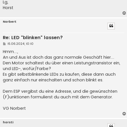
Lg,
Horst
Norbert
Re: LED "blinken" lassen?
B
15.06.2024, 10:10
e
i
Hmm....,
t
An und Aus ist doch das ganz normale Geschäft hier....
r
a
Den Motor schaltest du über einen Leistungstransistor ein,
g
und LED-, wofür/Farbe?
Es gibt selbstblinkende LEDs zu kaufen, diese dann auch
ganz einfach nur einschalten und schon blinkt es.
Dem ESP vergibst du eine Adresse, und die gewünschten
(F)unktionen formulierst du auch mit dem Generator.
VG Norbert
horsti