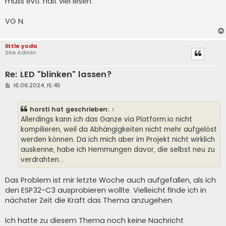
muss evtl. halt viel lesen.
VG N.
little.yoda
Site Admin
Re: LED "blinken" lassen?
B
16.06.2024, 15:45
e
i
t
horsti
hat geschrieben:
↑
r
a
Allerdings kann ich das Ganze via Platform.io nicht
g
kompilieren, weil da Abhängigkeiten nicht mehr aufgelöst
werden können. Da ich mich aber im Projekt nicht wirklich
auskenne, habe ich Hemmungen davor, die selbst neu zu
verdrahten…
Das Problem ist mir letzte Woche auch aufgefallen, als ich
den ESP32-C3 ausprobieren wollte. Vielleicht finde ich in
nächster Zeit die Kraft das Thema anzugehen.
Ich hatte zu diesem Thema noch keine Nachricht