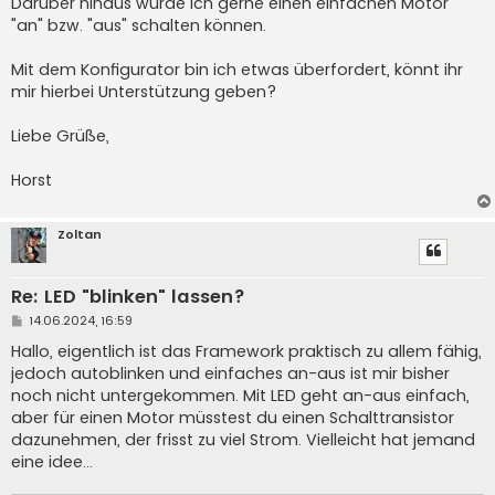
Darüber hinaus würde ich gerne einen einfachen Motor
"an" bzw. "aus" schalten können.
Mit dem Konfigurator bin ich etwas überfordert, könnt ihr
mir hierbei Unterstützung geben?
Liebe Grüße,
Horst
Zoltan
Re: LED "blinken" lassen?
B
14.06.2024, 16:59
e
i
Hallo, eigentlich ist das Framework praktisch zu allem fähig,
t
jedoch autoblinken und einfaches an-aus ist mir bisher
r
a
noch nicht untergekommen. Mit LED geht an-aus einfach,
g
aber für einen Motor müsstest du einen Schalttransistor
dazunehmen, der frisst zu viel Strom. Vielleicht hat jemand
eine idee...