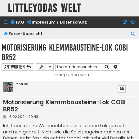
Littleyodas Welt
FAQ
Impressum / Datenschutz
S
Foren-Übersicht
u
Motorisierung Klemmbausteine-Lok COBI
c
BR52
h
e
Suche
Erweiterte
Antworten
1 Beitrag • Seite
1
von
1
Zoltan
Motorisierung Klemmbausteine-Lok COBI
BR52
B
16.02.2024, 20:43
e
i
Ich habe mir zu Weihnachten diese schöne Lok gekauft
t
und nun gebaut. Nicht wie die Spielzeugeisenbahnen der
r
a
Dänen, es ist fast ein echtes Modell mit sehr viel Details. Ich