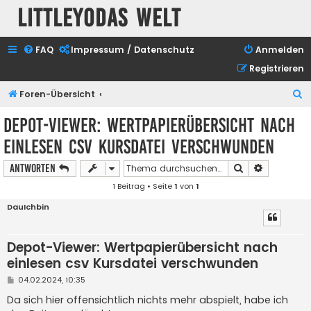
Littleyodas Welt
FAQ
Impressum / Datenschutz
Anmelden
Registrieren
S
Foren-Übersicht
u
Depot-Viewer: Wertpapierübersicht nach
c
einlesen csv Kursdatei verschwunden
h
e
Suche
Erweiterte
Antworten
1 Beitrag • Seite
1
von
1
DauIchbin
Depot-Viewer: Wertpapierübersicht nach
einlesen csv Kursdatei verschwunden
B
04.02.2024, 10:35
e
i
Da sich hier offensichtlich nichts mehr abspielt, habe ich
t