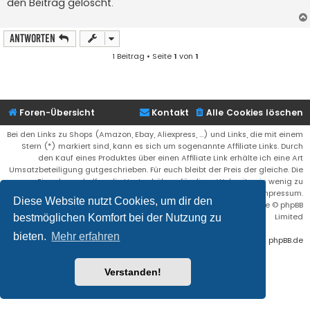
den Beitrag gelöscht.
r
a
g
Antworten
1 Beitrag • Seite
1
von
1
Foren-Übersicht
Kontakt
Alle Cookies löschen
Bei den Links zu Shops (Amazon, Ebay, Aliexpress, ...) und Links, die mit einem
Stern (*) markiert sind, kann es sich um sogenannte Affiliate Links. Durch
den Kauf eines Produktes über einen Affiliate Link erhälte ich eine Art
Umsatzbeteiligung gutgeschrieben. Für euch bleibt der Preis der gleiche. Die
Einnahmen helfen die Hostgebühren für diese Webseite ein wenig zu
reduzieren. Siehe auch das Impressum.
Diese Website nutzt Cookies, um dir den
Flat Style by
Ian Bradley
• Powered by
phpBB
® Forum Software © phpBB
Limited
bestmöglichen Komfort bei der Nutzung zu
bieten.
Mehr erfahren
Deutsche Übersetzung durch
phpBB.de
Verstanden!