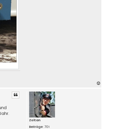
N
a
c
h
o
 und
b
Jahr.
e
n
Zoltan
Beiträge:
701