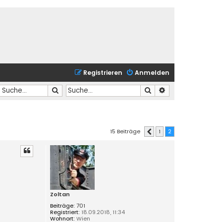
Registrieren
Anmelden
Suche
Suche
Erweiterte Suche
15 Beiträge
1
2
Vorherige
Zoltan
Beiträge:
701
Registriert:
18.09.2018, 11:34
Wohnort:
Wien