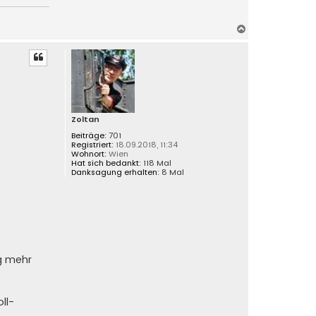
N
a
c
h
o
b
e
n
Zoltan
Beiträge:
701
Registriert:
18.09.2018, 11:34
Wohnort:
Wien
Hat sich bedankt:
118 Mal
Danksagung erhalten:
8 Mal
g mehr
ll-