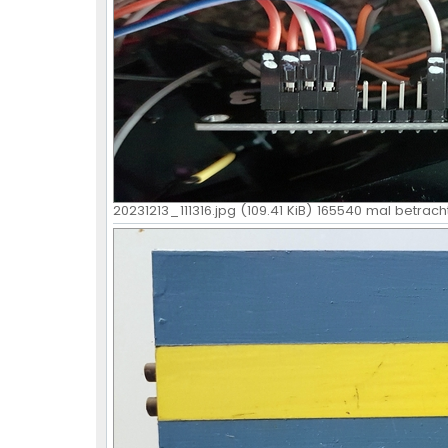
20231213_111316.jpg (109.41 KiB) 165540 mal betrach