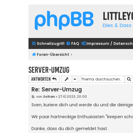
Little
Dies & Dass 
Schnellzugriff
FAQ
Impressum / Datensch
Foren-Übersicht
Server-Umzug
Antworten
Re: Server-Umzug
B
von
Zoltan
»
27.10.2023, 20:00
e
i
Sven, kuriere dich und werde du und die deinige
t
r
a
Wir paar hartneckige Enthusiasten "keepen scho
g
Danke, dass du dich gemeldet hast.