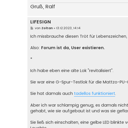
Gruß, Ralf
LIFESIGN
B
von
Zoltan
»
13.12.2023, 14:14
e
i
Ich missbrauche diesen Tröt für Lebenszeichen, da
t
r
a
Also:
Forum ist da, User existieren.
g
*
Ich habe eben eine alte Lok "revitalisiert".
Sie war eine G-Spur-Testlok für die Mattzo-PU-
Sie hat damals auch
tadellos funktioniert
.
Aber ich war schlampig genug, es damals nich
gehabt, wie sie aufgebaut ist und was sie gefla
Sie ließ sich einschalten, eine gelbe LED blinkte
Leuchte.