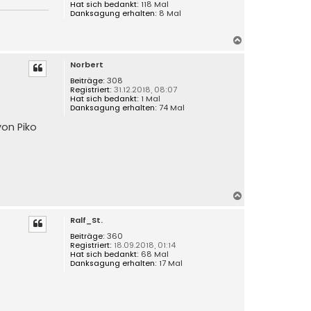
Hat sich bedankt:
118 Mal
Danksagung erhalten:
8 Mal
N
a
Norbert
c
h
Beiträge:
308
Registriert:
31.12.2018, 08:07
o
Hat sich bedankt:
1 Mal
b
Danksagung erhalten:
74 Mal
e
von Piko
n
N
a
Ralf_St.
c
h
Beiträge:
360
Registriert:
18.09.2018, 01:14
o
Hat sich bedankt:
68 Mal
b
Danksagung erhalten:
17 Mal
e
n