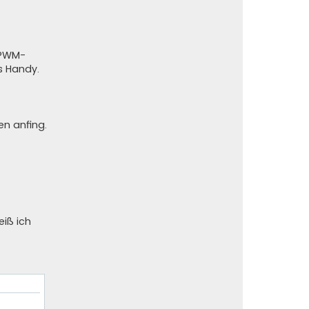
 PWM-
rs Handy.
en anfing.
iß ich