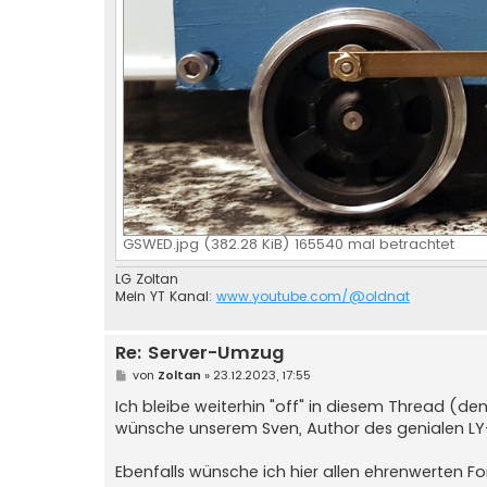
GSWED.jpg (382.28 KiB) 165540 mal betrachtet
LG Zoltan
Mein YT Kanal:
www.youtube.com/@oldnat
Re: Server-Umzug
B
von
Zoltan
»
23.12.2023, 17:55
e
i
Ich bleibe weiterhin "off" in diesem Thread (de
t
wünsche unserem Sven, Author des genialen LY
r
a
g
Ebenfalls wünsche ich hier allen ehrenwerten