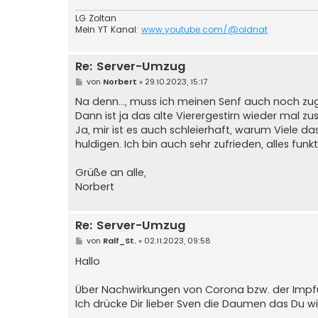
LG Zoltan
Mein YT Kanal:
www.youtube.com/@oldnat
Re: Server-Umzug
B
von
Norbert
»
29.10.2023, 15:17
e
i
Na denn..., muss ich meinen Senf auch noch zu
t
Dann ist ja das alte Vierergestirn wieder mal 
r
a
Ja, mir ist es auch schleierhaft, warum Viele d
g
huldigen. Ich bin auch sehr zufrieden, alles funk
Grüße an alle,
Norbert
Re: Server-Umzug
B
von
Ralf_St.
»
02.11.2023, 09:58
e
i
Hallo
t
r
a
Über Nachwirkungen von Corona bzw. der Impfu
g
Ich drücke Dir lieber Sven die Daumen das Du 