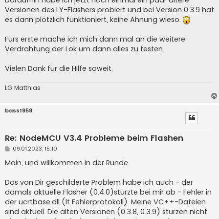
Versionen des LY-Flashers probiert und bei Version 0.3.9 hat
es dann plötzlich funktioniert, keine Ahnung wieso.
Fürs erste mache ich mich dann mal an die weitere
Verdrahtung der Lok um dann alles zu testen.
Vielen Dank für die Hilfe soweit.
LG Matthias
bass1959
Re: NodeMCU V3.4 Probleme beim Flashen
B
09.01.2023, 15:10
e
i
Moin, und willkommen in der Runde.
t
r
a
Das von Dir geschilderte Problem habe ich auch - der
g
damals aktuelle Flasher (0.4.0)stürzte bei mir ab - Fehler in
der ucrtbase.dll (lt Fehlerprotokoll). Meine VC++-Dateien
sind aktuell. Die alten Versionen (0.3.8, 0.3.9) stürzen nicht