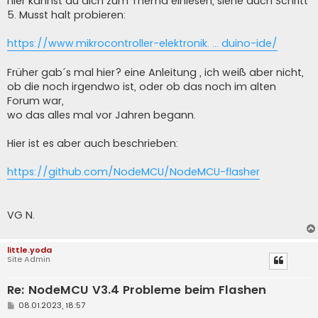
hier kannst du dich zum Thema einlesen, siehe auch Schritt
5. Musst halt probieren:
https://www.mikrocontroller-elektronik. ... duino-ide/
Früher gab´s mal hier? eine Anleitung , ich weiß aber nicht,
ob die noch irgendwo ist, oder ob das noch im alten
Forum war,
wo das alles mal vor Jahren begann.
Hier ist es aber auch beschrieben:
https://github.com/NodeMCU/NodeMCU-flasher
VG N.
little.yoda
Site Admin
Re: NodeMCU V3.4 Probleme beim Flashen
B
08.01.2023, 18:57
e