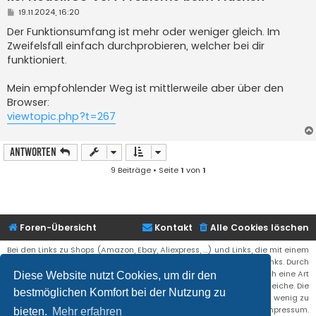
B
19.11.2024, 16:20
e
i
Der Funktionsumfang ist mehr oder weniger gleich. Im
t
Zweifelsfall einfach durchprobieren, welcher bei dir
r
a
funktioniert.
g
Mein empfohlender Weg ist mittlerweile aber über den
Browser:
viewtopic.php?t=267
Antworten
9 Beiträge • Seite
1
von
1
Foren-Übersicht
Kontakt
Alle Cookies löschen
Bei den Links zu Shops (Amazon, Ebay, Aliexpress, ...) und Links, die mit einem
Stern (*) markiert sind, kann es sich um sogenannte Affiliate Links. Durch
den Kauf eines Produktes über einen Affiliate Link erhälte ich eine Art
Diese Website nutzt Cookies, um dir den
Umsatzbeteiligung gutgeschrieben. Für euch bleibt der Preis der gleiche. Die
bestmöglichen Komfort bei der Nutzung zu
Einnahmen helfen die Hostgebühren für diese Webseite ein wenig zu
reduzieren. Siehe auch das Impressum.
bieten.
Mehr erfahren