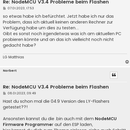
Re: NodeMCU V3.4 Probleme beim Flashen
B
07.01.2023, 17:53
e
i
so etwas habe ich befürchtet. Jetzt habe ich nur das
t
Problem, dass ich aktuell keinen anderen Rechner zur
r
a
Verfügung habe um dies zu testen....
g
Gibt es sonst noch irgendetwas was ich am aktuellen PC
probieren könnte und an das ich vielleicht noch nicht
gedacht habe?
LG Matthias
Norbert
Re: NodeMCU V3.4 Probleme beim Flashen
B
08.01.2023, 09:49
e
i
Hast du schon mal die 04.9 Version des LY-Flashers
t
getestet??!
r
a
g
Ansonsten kannst du die .bin auch mit dem
NodeMCU
Firmware Programme
r auf den ESP laden,