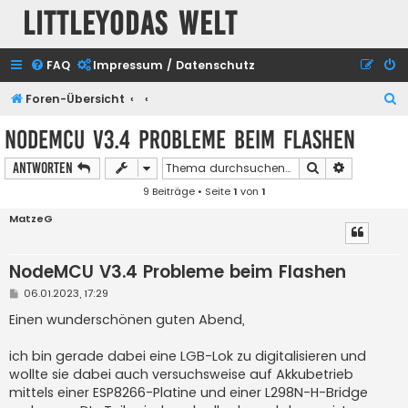
Littleyodas Welt
FAQ
Impressum / Datenschutz
S
Foren-Übersicht
u
NodeMCU V3.4 Probleme beim Flashen
c
Suche
Erweiterte
Antworten
h
9 Beiträge • Seite
1
von
1
e
MatzeG
NodeMCU V3.4 Probleme beim Flashen
B
06.01.2023, 17:29
e
i
Einen wunderschönen guten Abend,
t
r
a
ich bin gerade dabei eine LGB-Lok zu digitalisieren und
g
wollte sie dabei auch versuchsweise auf Akkubetrieb
mittels einer ESP8266-Platine und einer L298N-H-Bridge