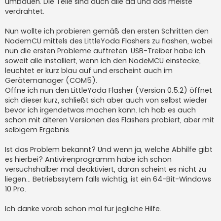
umbauen. DIe Teile sind auch alle da und das meiste
verdrahtet.
Nun wollte ich probieren gemäß den ersten Schritten den
NodemCU mittels des LittleYoda Flashers zu flashen, wobei
nun die ersten Probleme auftreten. USB-Treiber habe ich
soweit alle installiert, wenn ich den NodeMCU einstecke,
leuchtet er kurz blau auf und erscheint auch im
Gerätemanager (COM5).
Öffne ich nun den LittleYoda Flasher (Version 0.5.2) öffnet
sich dieser kurz, schließt sich aber auch von selbst wieder
bevor ich irgendetwas machen kann. Ich hab es auch
schon mit älteren Versionen des Flashers probiert, aber mit
selbigem Ergebnis.
Ist das Problem bekannt? Und wenn ja, welche Abhilfe gibt
es hierbei? Antivirenprogramm habe ich schon
versuchshalber mal deaktiviert, daran scheint es nicht zu
liegen... Betriebssytem falls wichtig, ist ein 64-Bit-Windows
10 Pro.
Ich danke vorab schon mal für jegliche Hilfe.