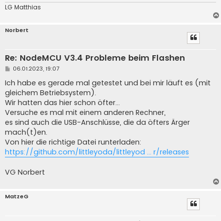
LG Matthias
Norbert
Re: NodeMCU V3.4 Probleme beim Flashen
B
06.01.2023, 19:07
e
i
Ich habe es gerade mal getestet und bei mir läuft es (mit
t
gleichem Betriebsystem).
r
a
Wir hatten das hier schon öfter...
g
Versuche es mal mit einem anderen Rechner,
es sind auch die USB-Anschlüsse, die da öfters Ärger
mach(t)en.
Von hier die richtige Datei runterladen:
https://github.com/littleyoda/littleyod ... r/releases
VG Norbert
MatzeG