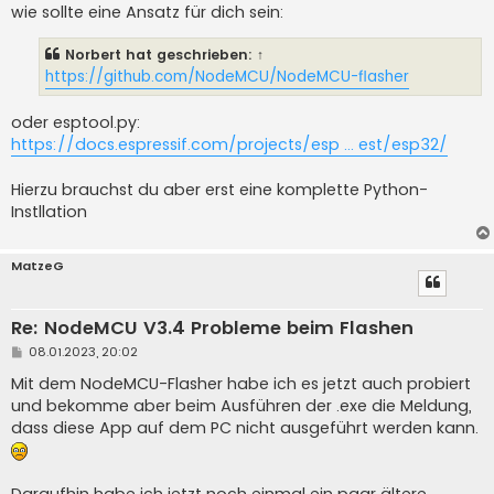
i
wie sollte eine Ansatz für dich sein:
t
r
a
Norbert
hat geschrieben:
↑
g
https://github.com/NodeMCU/NodeMCU-flasher
oder esptool.py:
https://docs.espressif.com/projects/esp ... est/esp32/
Hierzu brauchst du aber erst eine komplette Python-
Instllation
MatzeG
Re: NodeMCU V3.4 Probleme beim Flashen
B
08.01.2023, 20:02
e
i
Mit dem NodeMCU-Flasher habe ich es jetzt auch probiert
t
und bekomme aber beim Ausführen der .exe die Meldung,
r
a
dass diese App auf dem PC nicht ausgeführt werden kann.
g
Daraufhin habe ich jetzt noch einmal ein paar ältere