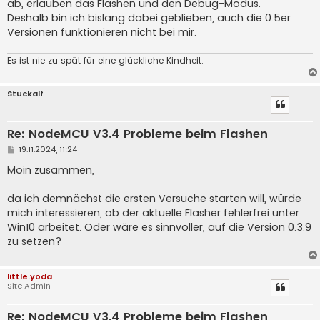
ab, erlauben das Flashen und den Debug-Modus.
Deshalb bin ich bislang dabei geblieben, auch die 0.5er
Versionen funktionieren nicht bei mir.
Es ist nie zu spät für eine glückliche Kindheit.
Stuckalf
Re: NodeMCU V3.4 Probleme beim Flashen
B
19.11.2024, 11:24
e
i
Moin zusammen,
t
r
a
da ich demnächst die ersten Versuche starten will, würde
g
mich interessieren, ob der aktuelle Flasher fehlerfrei unter
Win10 arbeitet. Oder wäre es sinnvoller, auf die Version 0.3.9
zu setzen?
little.yoda
Site Admin
Re: NodeMCU V3.4 Probleme beim Flashen