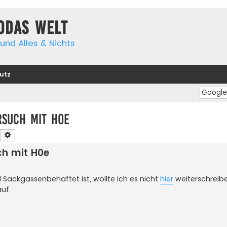
yodas Welt
und Alles & Nichts
utz
rsuch mit H0e
Suche
Erweiterte Suche
uch mit H0e
Sackgassenbehaftet ist, wollte ich es nicht
hier
weiterschreibe
uf.