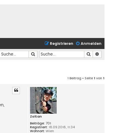
Registrieren
Anmelden
Suche
Suche
Erweiterte Suche
1 Beitrag • Seite
1
von
1
n,
Zoltan
Beiträge:
701
Registriert:
18.09.2018, 11:34
Wohnort:
Wien