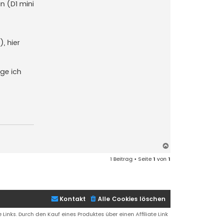
n (D1 mini
, hier
nge ich
N
a
1 Beitrag • Seite
1
von
1
c
h
o
b
e
Kontakt
Alle Cookies löschen
n
 Links. Durch den Kauf eines Produktes über einen Affiliate Link