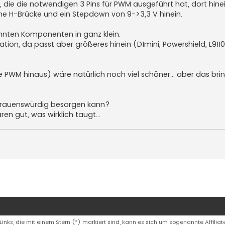
, die die notwendigen 3 Pins für PWM ausgeführt hat, dort hinei
ine H-Brücke und ein Stepdown von 9->3,3 V hinein.
nnten Komponenten in ganz klein.
ion, da passt aber größeres hinein (D1mini, Powershield, L9110)
e PWM hinaus) wäre natürlich noch viel schöner... aber das bri
ertrauenswürdig besorgen kann?
n gut, was wirklich taugt...
 Links, die mit einem Stern (*) markiert sind, kann es sich um sogenannte Affiliate