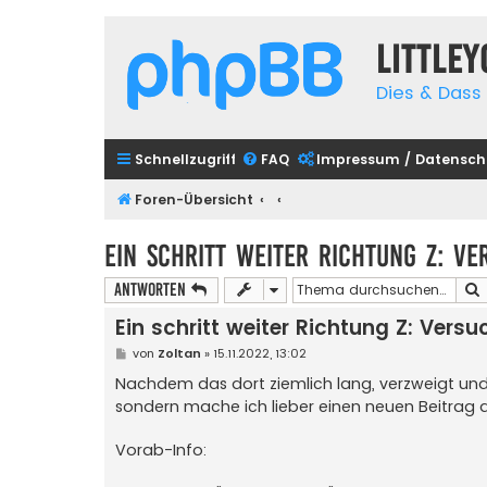
Little
Dies & Dass 
Schnellzugriff
FAQ
Impressum / Datensch
Foren-Übersicht
Ein schritt weiter Richtung Z: Ve
Antworten
Ein schritt weiter Richtung Z: Vers
B
von
Zoltan
»
15.11.2022, 13:02
e
i
Nachdem das dort ziemlich lang, verzweigt und 
t
sondern mache ich lieber einen neuen Beitrag a
r
a
g
Vorab-Info: