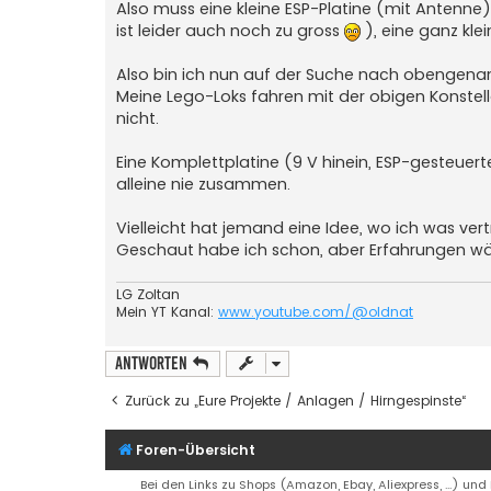
Also muss eine kleine ESP-Platine (mit Antenne)
ist leider auch noch zu gross
), eine ganz kle
Also bin ich nun auf der Suche nach obengena
Meine Lego-Loks fahren mit der obigen Konstellat
nicht.
Eine Komplettplatine (9 V hinein, ESP-gesteuert
alleine nie zusammen.
Vielleicht hat jemand eine Idee, wo ich was v
Geschaut habe ich schon, aber Erfahrungen wäre
LG Zoltan
Mein YT Kanal:
www.youtube.com/@oldnat
Antworten
Zurück zu „Eure Projekte / Anlagen / Hirngespinste“
Foren-Übersicht
Bei den Links zu Shops (Amazon, Ebay, Aliexpress, ...) und