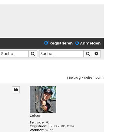
Registrieren
Anmelden
Suche
Suche
Erweiterte Suche
1 Beitrag • Seite
1
von
1
Zoltan
Beiträge:
701
Registriert:
18.09.2018, 11:34
Wohnort:
Wien