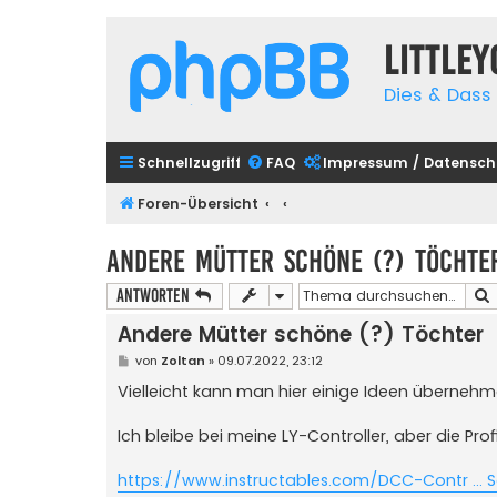
Little
Dies & Dass 
Schnellzugriff
FAQ
Impressum / Datensch
Foren-Übersicht
Andere Mütter schöne (?) Töchte
Antworten
Andere Mütter schöne (?) Töchter
B
von
Zoltan
»
09.07.2022, 23:12
e
i
Vielleicht kann man hier einige Ideen überneh
t
r
a
Ich bleibe bei meine LY-Controller, aber die Pro
g
https://www.instructables.com/DCC-Contr ... S