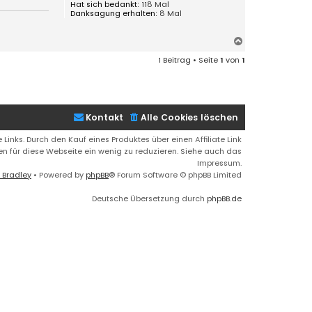
Hat sich bedankt:
118 Mal
Danksagung erhalten:
8 Mal
N
a
1 Beitrag • Seite
1
von
1
c
h
o
b
e
Kontakt
Alle Cookies löschen
n
 Links. Durch den Kauf eines Produktes über einen Affiliate Link
ren für diese Webseite ein wenig zu reduzieren. Siehe auch das
Impressum.
 Bradley
• Powered by
phpBB
® Forum Software © phpBB Limited
Deutsche Übersetzung durch
phpBB.de