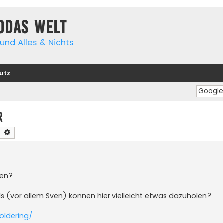
yodas Welt
und Alles & Nichts
utz
r
Suche
Erweiterte Suche
men?
fis (vor allem Sven) können hier vielleicht etwas dazuholen?
oldering/