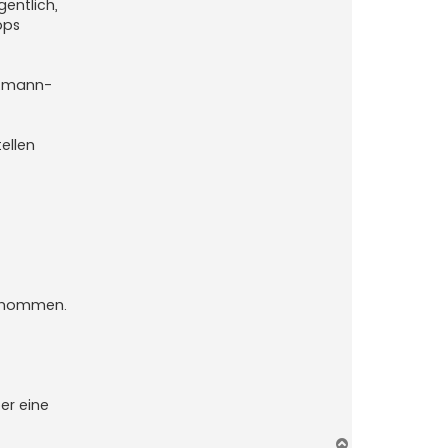
gentlich,
pps
Totmann-
ellen
genommen.
er eine
N