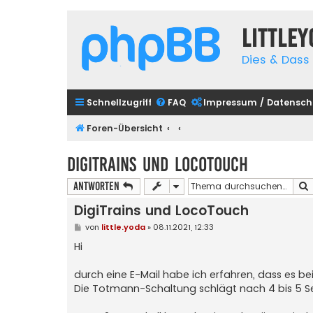
Little
Dies & Dass 
Schnellzugriff
FAQ
Impressum / Datensch
Foren-Übersicht
DigiTrains und LocoTouch
Antworten
DigiTrains und LocoTouch
B
von
little.yoda
»
08.11.2021, 12:33
e
i
Hi
t
r
a
durch eine E-Mail habe ich erfahren, dass es b
g
Die Totmann-Schaltung schlägt nach 4 bis 5 S