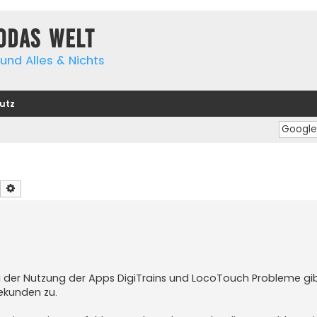
yodas Welt
und Alles & Nichts
utz
Suche
Erweiterte Suche
ei der Nutzung der Apps DigiTrains und LocoTouch Probleme gib
ekunden zu.