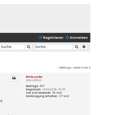
Registrieren
Anmelden
Suche
Suche
Erweiterte Suche
1 Beitrag • Seite
1
von
1
little.yoda
Site Admin
Beiträge:
997
Registriert:
14.09.2018, 19:05
Hat sich bedankt:
35 Mal
Danksagung erhalten:
177 Mal
t.