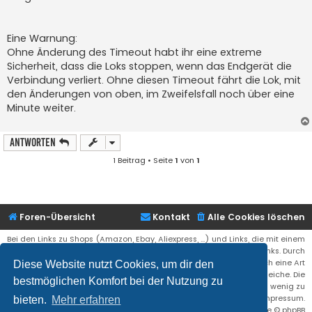
Eine Warnung:
Ohne Änderung des Timeout habt ihr eine extreme
Sicherheit, dass die Loks stoppen, wenn das Endgerät die
Verbindung verliert. Ohne diesen Timeout fährt die Lok, mit
den Änderungen von oben, im Zweifelsfall noch über eine
Minute weiter.
Antworten
1 Beitrag • Seite
1
von
1
Foren-Übersicht
Kontakt
Alle Cookies löschen
Bei den Links zu Shops (Amazon, Ebay, Aliexpress, ...) und Links, die mit einem
Stern (*) markiert sind, kann es sich um sogenannte Affiliate Links. Durch
den Kauf eines Produktes über einen Affiliate Link erhälte ich eine Art
Diese Website nutzt Cookies, um dir den
Umsatzbeteiligung gutgeschrieben. Für euch bleibt der Preis der gleiche. Die
bestmöglichen Komfort bei der Nutzung zu
Einnahmen helfen die Hostgebühren für diese Webseite ein wenig zu
reduzieren. Siehe auch das Impressum.
bieten.
Mehr erfahren
Flat Style by
Ian Bradley
• Powered by
phpBB
® Forum Software © phpBB