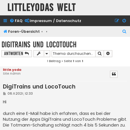
Littleyodas Welt
FAQ
Impressum / Datenschutz
S
Foren-Übersicht
u
DigiTrains und LocoTouch
c
Suche
Erweiterte
Antworten
h
1 Beitrag • Seite
1
von
1
e
little.yoda
Site Admin
DigiTrains und LocoTouch
B
08.11.2021, 12:33
e
i
Hi
t
r
a
durch eine E-Mail habe ich erfahren, dass es bei der
g
Nutzung der Apps DigiTrains und LocoTouch Probleme gibt.
Die Totmann-Schaltung schlägt nach 4 bis 5 Sekunden zu.